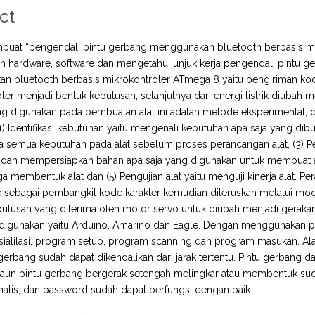
ct
buat “pengendali pintu gerbang menggunakan bluetooth berbasis mik
 hardware, software dan mengetahui unjuk kerja pengendali pintu ger
n bluetooth berbasis mikrokontroler ATmega 8 yaitu pengiriman kod
ler menjadi bentuk keputusan, selanjutnya dari energi listrik diuba
g digunakan pada pembuatan alat ini adalah metode eksperimental, 
i (1) Identifikasi kebutuhan yaitu mengenali kebutuhan apa saja yang di
 semua kebutuhan pada alat sebelum proses perancangan alat, (3) Pe
dan mempersiapkan bahan apa saja yang digunakan untuk membuat al
a membentuk alat dan (5) Pengujian alat yaitu menguji kinerja alat. P
 sebagai pembangkit kode karakter kemudian diteruskan melalui mod
putusan yang diterima oleh motor servo untuk diubah menjadi gerak
 digunakan yaitu Arduino, Amarino dan Eagle. Dengan menggunakan 
sialilasi, program setup, program scanning dan program masukan. Alat i
gerbang sudah dapat dikendalikan dari jarak tertentu. Pintu gerban
 Daun pintu gerbang bergerak setengah melingkar atau membentuk su
atis, dan password sudah dapat berfungsi dengan baik.