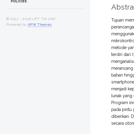
POLICIES
Abstra
© 2012 -
2026 UPT. TIK UNY
Tujuan mem
Powered by
APW Themes
.
perancangan
menggunaka
mikrokontro
metode yan
terdiri dar
menganalisa
merancang 
bahan hingg
smartphone
menjadi ke
lunak yang
Program ini
pada pintu 
diberikan.
secara otom