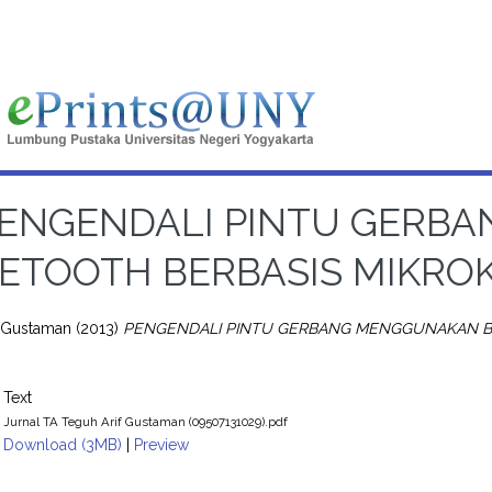
ENGENDALI PINTU GERB
ETOOTH BERBASIS MIKRO
, Gustaman
(2013)
PENGENDALI PINTU GERBANG MENGGUNAKAN B
Text
Jurnal TA Teguh Arif Gustaman (09507131029).pdf
Download (3MB)
|
Preview