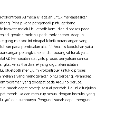
rokontroler ATmega 8” adalah untuk merealisasikan
bang. Prinsip kerja pengendali pintu gerbang
e karakter melalui bluetooth kemudian diproses pada
h menjadi gerakan mekanis pada motor servo. Adapun
dengang metode ini didapat teknik perancangan yang
butuhkan pada pembuatan alat. (2) Analisis kebutuhan yaitu
rancangan perangkat keras dan perangkat lunak yaitu
at (4) Pembuatan alat yaitu proses penyatuan semua
erangkat keras (hardware) yang digunakan adalah
ul bluetooth menuju mikrokontroler untuk diproses
an mekanis yang menggerakan pintu gerbang. Perangkat
pemrograman yang terdapat pada Arduino berupa
ni sudah dapat bekerja sesuai perintah. Hal ini ditunjukan
g dapat membuka dan menutup sesuai dengan instruksi yang
dut 90° dari sumbunya. Pengunci sudah dapat mengunci