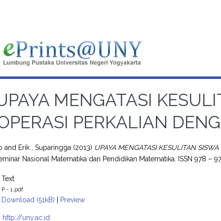
UPAYA MENGATASI KESUL
OPERASI PERKALIAN DENG
ib
and
Erik , Suparingga
(2013)
UPAYA MENGATASI KESULITAN SISWA
eminar Nasional Matematika dan Pendidikan Matematika. ISSN 978 – 97
Text
P - 1.pdf
Download (51kB)
|
Preview
:
http://uny.ac.id