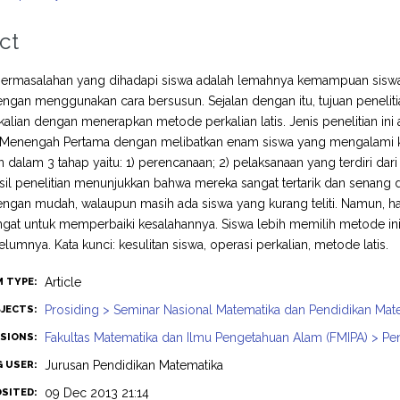
ct
permasalahan yang dihadapi siswa adalah lemahnya kemampuan siswa 
engan menggunakan cara bersusun. Sejalan dengan itu, tujuan peneliti
alian dengan menerapkan metode perkalian latis. Jenis penelitian ini ad
 Menengah Pertama dengan melibatkan enam siswa yang mengalami kesu
n dalam 3 tahap yaitu: 1) perencanaan; 2) pelaksanaan yang terdiri dari
asil penelitian menunjukkan bahwa mereka sangat tertarik dan sena
engan mudah, walaupun masih ada siswa yang kurang teliti. Namun, h
ngat untuk memperbaiki kesalahannya. Siswa lebih memilih metode in
elumnya. Kata kunci: kesulitan siswa, operasi perkalian, metode latis.
Article
M TYPE:
Prosiding > Seminar Nasional Matematika dan Pendidikan Mat
JECTS:
Fakultas Matematika dan Ilmu Pengetahuan Alam (FMIPA) > Pe
ISIONS:
Jurusan Pendidikan Matematika
G USER:
09 Dec 2013 21:14
OSITED: