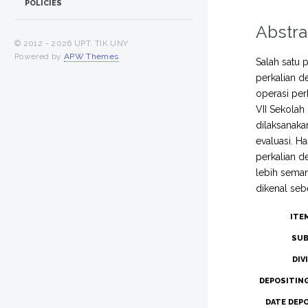
POLICIES
Abstra
© 2012 -
2026 UPT. TIK UNY
Powered by
APW Themes
.
Salah satu 
perkalian d
operasi perk
VII Sekolah
dilaksanaka
evaluasi. H
perkalian d
lebih sema
dikenal seb
ITE
SUB
DIV
DEPOSITIN
DATE DEP