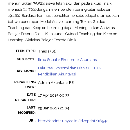
menunjukkan 75,52% siswa telah aktif dan pada siklus II naik
menjadi 94,70% dengan memperoleh peningkatan sebesar
19,18%. Berdasarkan hasil penelitian tersebut dapat disimpulkan
bahwa penerapan Model Active Learning Teknik Guided
Teaching dan Keep on Learning dapat Meningkatkan Aktivitas
Belajar Peserta Didik. Kata kunci: Guided Teaching dan Keep on
Learning, Aktivitas Belajar Peserta Didik
Thesis (S1)
ITEM TYPE:
Ilmu Sosial > Ekonomi > Akuntansi
SUBJECTS:
Fakultas Ekonomi dan Bisnis (FEB) >
DIVISIONS:
Pendidikan Akuntansi
DEPOSITING
Admin Akuntansi FE
USER:
DATE
17 Apr 2015 00:33
DEPOSITED:
LAST
29 Jan 2019 21:04
MODIFIED:
http://eprints.uny.ac.id/id/eprint/16542
URI: