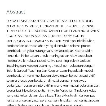
Abstract
UPAYA PENINGKATAN AKTIVITAS BELAJAR PESERTA DIDIK
KELAS X AKUNTANSI 3 DENGAN MODEL ACTIVE LEARNING
TEKNIK GUIDED TEACHING DAN KEEP ON LEARNING DI SMK N
1 GODEAN TAHUN AJARAN 2012/2013 Oleh: YUDHA
MAHARDIKA 09403241047 ABSTRAK Penelitian ini dilakukan
berdasarkan permasalahan yang ditemukan selama proses
pembelajaran yaitu kurangnya Aktivitas Belajar Peserta Didik.
Penelitian ini bertujuan untuk meningkatkan Aktivitas Belajar
Peserta Didik melalui Model Active Learning Teknik Guided
Teaching dan Keep on Learning . Model pembelajaran dengan
Teknik Guided Teaching dan Keep on Learning adalah model
pembelajaran yang melibatkan siswa untuk berpartisipasi aktif
selama proses pembelajaran dimulai dengan menjawab
pertanyaan, ceramah interaktif, merangkum materi pelajaran dan
presentasi. Metode penelitian ini yaitu Penelitian Tindakan Kelas
yang dilakukan dalam dua siklus. Tiap siklus terdiri dari empat
rencana tindakan yaitu: perencanaan, tindakan, pengamatan, dan
refleksi. Materi yang dipilih yaitu transaksi keuangan di