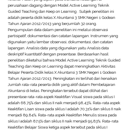
perusahaan dagang dengan Model Active Learning Teknik
Guided Teaching dan Keep on Learning . Subjek penelitian ini
adalah peserta didik kelas X Akuntansi 3 SMK Negeri 1 Godean
Tahun Ajaran 2012/2013 yang berjumlah 32 orang.
Pengumpulan data dalam penelitian ini melalui observasi
partisipatif, dokumentasi dan catatan lapangan. Instrumen yang
digunakan yaitu lembar observasi, dokumentasi, dan catatan
lapangan. Analisis data yang digunakan yaitu Analisis data
deskriptif kuantitatif dengan presentase. Berdasarkan hasil
penelitian diketahui bahwa Model Active Learning Teknik Guided
Teaching dan Keep on Learning dapat meningkatkan Aktivitas
Belajar Peserta Didik kelas X Akuntansi 3 SMK Negeri 1 Godean
Tahun Ajaran 2012/2013. Peningkatan ini terlihat dari kenaikan
Jumlah rata-rata peserta didik yang aktif dalam Pembelajaran
Akuntansi di kelas. Peningkatan tersebut dapat dilihat dari
presentase rata-rata aspek Keaktifan Visual siswa pada siklus I
adalah 68,75% dan siklus II naik menjadi 98,43%. Rata-rata aspek
Keaktifan Lisan siswa pada siklus I adalah 70,31% dan siklus II naik
menjadi 89,84%. Rata-rata aspek Keaktifan Menulis siswa pada
siklus I adalah 87,5% dan siklus II naik menjadi 95,83%. Rata-rata
Keaktifan Belajar Siswa ketiga aspek tersebut pada siklus I