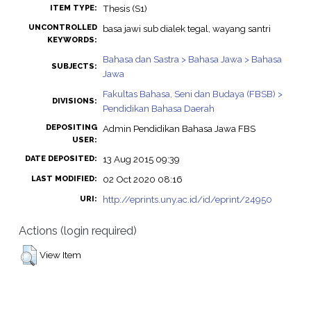
Thesis (S1)
ITEM TYPE:
UNCONTROLLED
basa jawi sub dialek tegal, wayang santri
KEYWORDS:
Bahasa dan Sastra > Bahasa Jawa > Bahasa
SUBJECTS:
Jawa
Fakultas Bahasa, Seni dan Budaya (FBSB) >
DIVISIONS:
Pendidikan Bahasa Daerah
DEPOSITING
Admin Pendidikan Bahasa Jawa FBS
USER:
13 Aug 2015 09:39
DATE DEPOSITED:
02 Oct 2020 08:16
LAST MODIFIED:
http://eprints.uny.ac.id/id/eprint/24950
URI:
Actions (login required)
View Item