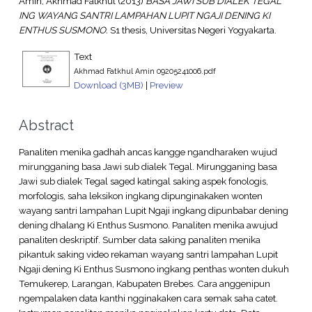
Amin, Akhmad Fatkhul
(2013)
BASA JAWI SUB DIALEK TEGAL
ING WAYANG SANTRI LAMPAHAN LUPIT NGAJI DENING KI
ENTHUS SUSMONO.
S1 thesis, Universitas Negeri Yogyakarta.
Text
Akhmad Fatkhul Amin 09205241006.pdf
Download (3MB)
|
Preview
Abstract
Panaliten menika gadhah ancas kangge ngandharaken wujud
mirungganing basa Jawi sub dialek Tegal. Mirungganing basa
Jawi sub dialek Tegal saged katingal saking aspek fonologis,
morfologis, saha leksikon ingkang dipunginakaken wonten
wayang santri lampahan Lupit Ngaji ingkang dipunbabar dening
dening dhalang Ki Enthus Susmono. Panaliten menika awujud
panaliten deskriptif. Sumber data saking panaliten menika
pikantuk saking video rekaman wayang santri lampahan Lupit
Ngaji dening Ki Enthus Susmono ingkang penthas wonten dukuh
Temukerep, Larangan, Kabupaten Brebes. Cara anggenipun
ngempalaken data kanthi ngginakaken cara semak saha catet.