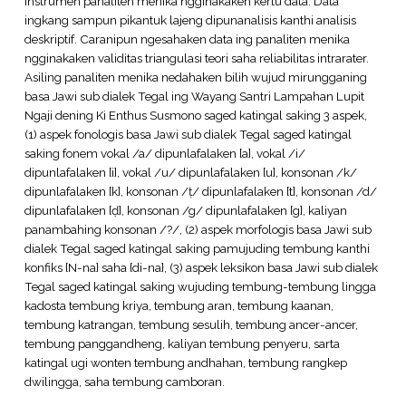
Instrumen panaliten menika ngginakaken kertu data. Data
ingkang sampun pikantuk lajeng dipunanalisis kanthi analisis
deskriptif. Caranipun ngesahaken data ing panaliten menika
ngginakaken validitas triangulasi teori saha reliabilitas intrarater.
Asiling panaliten menika nedahaken bilih wujud mirungganing
basa Jawi sub dialek Tegal ing Wayang Santri Lampahan Lupit
Ngaji dening Ki Enthus Susmono saged katingal saking 3 aspek,
(1) aspek fonologis basa Jawi sub dialek Tegal saged katingal
saking fonem vokal /a/ dipunlafalaken [a], vokal /i/
dipunlafalaken [i], vokal /u/ dipunlafalaken [u], konsonan /k/
dipunlafalaken [k], konsonan /ṭ/ dipunlafalaken [t], konsonan /d/
dipunlafalaken [ḍ], konsonan /g/ dipunlafalaken [g], kaliyan
panambahing konsonan /?/, (2) aspek morfologis basa Jawi sub
dialek Tegal saged katingal saking pamujuding tembung kanthi
konfiks {N-na} saha {di-na}, (3) aspek leksikon basa Jawi sub dialek
Tegal saged katingal saking wujuding tembung-tembung lingga
kadosta tembung kriya, tembung aran, tembung kaanan,
tembung katrangan, tembung sesulih, tembung ancer-ancer,
tembung panggandheng, kaliyan tembung penyeru, sarta
katingal ugi wonten tembung andhahan, tembung rangkep
dwilingga, saha tembung camboran.