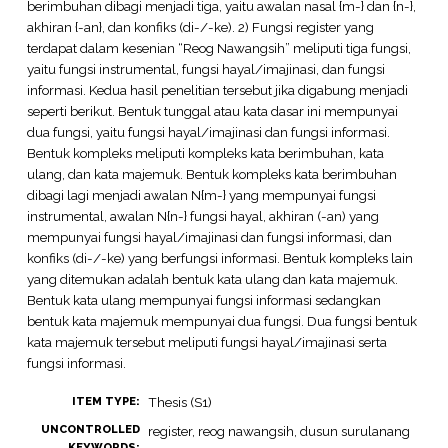
berimbuhan dibagi menjadi tiga, yaitu awalan nasal {m-} dan {n-},
akhiran {-an}, dan konfiks (di-/-ke). 2) Fungsi register yang
terdapat dalam kesenian “Reog Nawangsih” meliputi tiga fungsi,
yaitu fungsi instrumental, fungsi hayal/imajinasi, dan fungsi
informasi. Kedua hasil penelitian tersebut jika digabung menjadi
seperti berikut. Bentuk tunggal atau kata dasar ini mempunyai
dua fungsi, yaitu fungsi hayal/imajinasi dan fungsi informasi.
Bentuk kompleks meliputi kompleks kata berimbuhan, kata
ulang, dan kata majemuk. Bentuk kompleks kata berimbuhan
dibagi lagi menjadi awalan N{m-} yang mempunyai fungsi
instrumental, awalan N{n-} fungsi hayal, akhiran (-an) yang
mempunyai fungsi hayal/imajinasi dan fungsi informasi, dan
konfiks (di-/-ke) yang berfungsi informasi. Bentuk kompleks lain
yang ditemukan adalah bentuk kata ulang dan kata majemuk.
Bentuk kata ulang mempunyai fungsi informasi sedangkan
bentuk kata majemuk mempunyai dua fungsi. Dua fungsi bentuk
kata majemuk tersebut meliputi fungsi hayal/imajinasi serta
fungsi informasi.
Thesis (S1)
ITEM TYPE:
UNCONTROLLED
register, reog nawangsih, dusun surulanang
KEYWORDS: