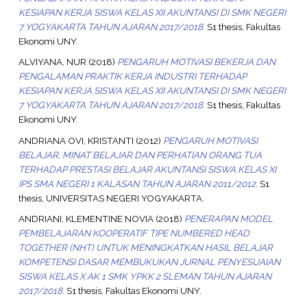
KESIAPAN KERJA SISWA KELAS XII AKUNTANSI DI SMK NEGERI
7 YOGYAKARTA TAHUN AJARAN 2017/2018.
S1 thesis, Fakultas
Ekonomi UNY.
ALVIYANA, NUR
(2018)
PENGARUH MOTIVASI BEKERJA DAN
PENGALAMAN PRAKTIK KERJA INDUSTRI TERHADAP
KESIAPAN KERJA SISWA KELAS XII AKUNTANSI DI SMK NEGERI
7 YOGYAKARTA TAHUN AJARAN 2017/2018.
S1 thesis, Fakultas
Ekonomi UNY.
ANDRIANA OVI, KRISTANTI
(2012)
PENGARUH MOTIVASI
BELAJAR, MINAT BELAJAR DAN PERHATIAN ORANG TUA
TERHADAP PRESTASI BELAJAR AKUNTANSI SISWA KELAS XI
IPS SMA NEGERI 1 KALASAN TAHUN AJARAN 2011/2012.
S1
thesis, UNIVERSITAS NEGERI YOGYAKARTA.
ANDRIANI, KLEMENTINE NOVIA
(2018)
PENERAPAN MODEL
PEMBELAJARAN KOOPERATIF TIPE NUMBERED HEAD
TOGETHER (NHT) UNTUK MENINGKATKAN HASIL BELAJAR
KOMPETENSI DASAR MEMBUKUKAN JURNAL PENYESUAIAN
SISWA KELAS X AK 1 SMK YPKK 2 SLEMAN TAHUN AJARAN
2017/2018.
S1 thesis, Fakultas Ekonomi UNY.