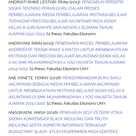
ANDRIATI RHIKE LESTARI, Rhike
(2013)
PENGARUH PERSEPSI
SISWA TENTANG PERAN GURU DALAM PROSES
PEMBELAJARAN, MEDIA PEMBELAJARAN, MOTIVASI BELAJAR
TERHADAP PRESTASI BELAJAR AKUNTANSI PADA SISWA
KELAS XI JURUSAN IPS SMA NEGERI 2 SLEMAN TAHUN
AJARAN 2012/2013.
S1 thesis, Fakultas Ekonomi.
ANDRIYANI, RIRIN
(2015)
PENERAPAN MODEL PEMBELAJARAN
KOOPERATIF TEKNIK MAKE A MATCH UNTUK MENINGKATKAN
MOTIVASI DAN PRESTASI BELAJAR AKUNTANSI SISWA KELAS
X AK SMK MUHAMMADIYAH 2 YOGYAKARTA TAHUN AJARAN
2014/2015.
S1 thesis, Fakultas Ekonomi UNY.
ANE YANETE, FENNY
(2016)
PENGEMBANGAN BUKU SAKU
AKUNTANSI SEBAGAI MEDIA PEMBELAJARAN AKUNTANSI
UNTUK MENINGKATKAN MOTIVASI BELAJAR SISWA KELAS X
AKUNTANSI DI SMK MUHAMMADIYAH 1 YOGYAKARTA TAHUN
AJARAN 2015/2016.
S1 thesis, Fakultas Ekonomi UNY.
ANGGRAENI, ANISA
(2016)
PENGARUH SELF ESTEEM, ETIKA,
SKEMA KOMPENSASI SLACK INDUCING DAN TRUTH
INDUCING SERTA ASIMETRI INFORMASI TERHADAP
BUDGETARY SLACK: STUDI EKSPERIMEN PADA KONTEKS