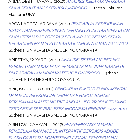
ARDIA DESTI, RAHAYU
(2017)
ANALISIS KELAYAKAN USAHA
GULA SEMUT ANGGOTA KSU JATIROGO.
S1 thesis, Fakultas
Ekonomi UNY.
ARGA LACOPA, ARISANA
(2012)
PENGARUH KEDISIPLINAN
SISWA DAN PERSEPSI SISWA TENTANG KUALITAS MENGAJAR
GURU TERHADAP PRESTASI BELAJAR AKUNTANSI SISWA
KELAS XI IPS MAN YOGYAKARTA II TAHUN AJARAN 2011/2012.
S1 thesis, UNIVERSITAS NEGERI YOGYAKARTA.
ARIESTYA, WIYARGI
(2012)
ANALISIS SISTEM AKUNTANSI
PENGELUARAN KAS PADA PEMBIAYAAN MUDHARABAH DI
BMT ARAFAH MANDIRI WATES KULON PROGO.
D3 thesis,
UNIVERSITAS NEGERI YOGYAKARTA.
ARIF, NUGROHO
(2012)
PENGARUH FAKTOR FUNDAMENTAL
DAN KONDISI EKONOMI TERHADAP HARGA SAHAM
PERUSAHAAN AUTOMOTIVE AND ALLIED PRODUCTS YANG
TERDAFTAR DI BURSA EFEK INDONESIA PERIODE 2007-2010.
S1 thesis, UNIVERSITAS NEGERI YOGYAKARTA.
ARIN DWI, CAHYANTI
(2017)
PENGEMBANGAN MEDIA
PEMBELAJARAN MODUL INTERAKTIF BERBASIS ADOBE
FLASH CS 6 PADA KOMPETENSI JURNAL PENYESUAIAN