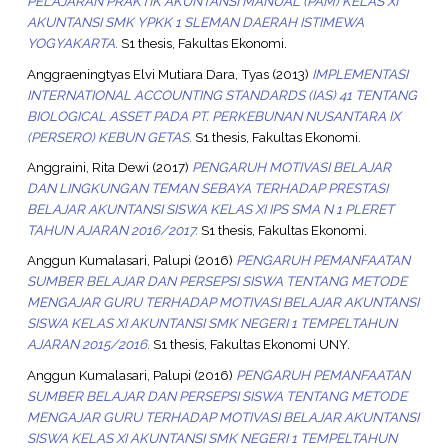
PELAJARAN PRAKTIK AKUNTANSI MANUAL (PAM) KELAS XI
AKUNTANSI SMK YPKK 1 SLEMAN DAERAH ISTIMEWA
YOGYAKARTA.
S1 thesis, Fakultas Ekonomi.
Anggraeningtyas Elvi Mutiara Dara, Tyas
(2013)
IMPLEMENTASI
INTERNATIONAL ACCOUNTING STANDARDS (IAS) 41 TENTANG
BIOLOGICAL ASSET PADA PT. PERKEBUNAN NUSANTARA IX
(PERSERO) KEBUN GETAS.
S1 thesis, Fakultas Ekonomi.
Anggraini, Rita Dewi
(2017)
PENGARUH MOTIVASI BELAJAR
DAN LINGKUNGAN TEMAN SEBAYA TERHADAP PRESTASI
BELAJAR AKUNTANSI SISWA KELAS XI IPS SMA N 1 PLERET
TAHUN AJARAN 2016/2017.
S1 thesis, Fakultas Ekonomi.
Anggun Kumalasari, Palupi
(2016)
PENGARUH PEMANFAATAN
SUMBER BELAJAR DAN PERSEPSI SISWA TENTANG METODE
MENGAJAR GURU TERHADAP MOTIVASI BELAJAR AKUNTANSI
SISWA KELAS XI AKUNTANSI SMK NEGERI 1 TEMPELTAHUN
AJARAN 2015/2016.
S1 thesis, Fakultas Ekonomi UNY.
Anggun Kumalasari, Palupi
(2016)
PENGARUH PEMANFAATAN
SUMBER BELAJAR DAN PERSEPSI SISWA TENTANG METODE
MENGAJAR GURU TERHADAP MOTIVASI BELAJAR AKUNTANSI
SISWA KELAS XI AKUNTANSI SMK NEGERI 1 TEMPELTAHUN