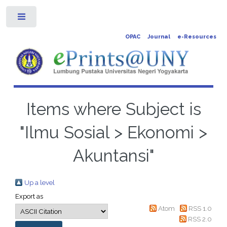
Toggle
OPAC
Journal
e-Resources
Items where Subject is
"Ilmu Sosial > Ekonomi >
Akuntansi"
Up a level
Export as
Atom
RSS 1.0
RSS 2.0