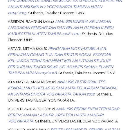
PERUSAHAAN DAGANG SISWA KELAS XI PROGRAM KEAHLIAN
AKUNTANSI SMK N 7 YOGYAKARTA TAHUN AJARAN
2014/2015.
S1 thesis, Fakultas Ekonomi UNY.
ASSIDIQI, BAHRUN
(2014)
ANALISIS KINERJA KEUANGAN
ANGGARAN PENDAPATAN DAN BELANJA DAERAH (APBD)
KABUPATEN KLATEN TAHUN 2008-2012.
S1 thesis, Fakultas
Ekonomi UNY.
ASTARI, MITHA
(2018)
PENGARUH MOTIVASI BELAJAR,
PERHATIAN ORANG TUA, DAN STATUS SOSIAL EKONOMI
KELUARGA TERHADAP MINAT MELANJUTKAN STUDI KE
PERGURUAN TINGGI SISWA KELAS XII IPS SMAN 1 PLAYEN
TAHUN AJARAN 2017/2018.
S1 thesis, Fakultas Ekonomi UNY.
ATA NAYLA, AMALIA
(2012)
ANALISIS BUTIR SOAL TES
KENDALI MUTU KELAS XII SMA MATA PELAJARAN EKONOMI
AKUNTANSI DI KOTA YOGYAKARTA TAHUN 2012.
S1 thesis,
UNIVERSITAS NEGERI YOGYAKARTA.
AULIA PUSPITA, K D
(2012)
ANALISIS BREAK EVEN TERHADAP
PERENCANAAN LABA PR. KREATIFA HASTA MANDIRI
YOGYAKARTA.
S1 thesis, UNIVERSITAS NEGERI YOGYAKARTA.
AYU NUR, ANISA
(2017)
PENERAPAN MODEL PEMBELAJARAN