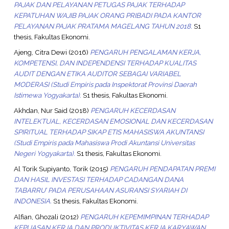
PAJAK DAN PELAYANAN PETUGAS PAJAK TERHADAP
KEPATUHAN WAJIB PAJAK ORANG PRIBADI PADA KANTOR
PELAYANAN PAJAK PRATAMA MAGELANG TAHUN 2018.
S1
thesis, Fakultas Ekonomi.
Ajeng, Citra Dewi
(2016)
PENGARUH PENGALAMAN KERJA,
KOMPETENSI, DAN INDEPENDENSI TERHADAP KUALITAS
AUDIT DENGAN ETIKA AUDITOR SEBAGAI VARIABEL
MODERASI (Studi Empiris pada Inspektorat Provinsi Daerah
Istimewa Yogyakarta).
S1 thesis, Fakultas Ekonomi.
Akhdan, Nur Said
(2018)
PENGARUH KECERDASAN
INTELEKTUAL, KECERDASAN EMOSIONAL DAN KECERDASAN
SPIRITUAL TERHADAP SIKAP ETIS MAHASISWA AKUNTANSI
(Studi Empiris pada Mahasiswa Prodi Akuntansi Universitas
Negeri Yogyakarta).
S1 thesis, Fakultas Ekonomi.
Al Torik Supiyanto, Torik
(2015)
PENGARUH PENDAPATAN PREMI
DAN HASIL INVESTASI TERHADAP CADANGAN DANA
TABARRU’ PADA PERUSAHAAN ASURANSI SYARIAH DI
INDONESIA.
S1 thesis, Fakultas Ekonomi.
Alfian, Ghozali
(2012)
PENGARUH KEPEMIMPINAN TERHADAP
KEPUASAN KERJA DAN PRODUKTIVITAS KERJA KARYAWAN