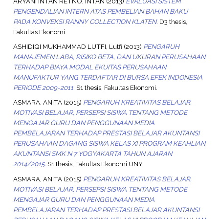
ARYANI INTAN RETNO, INTAN
(2013)
EVALUASI SISTEM
PENGENDALIAN INTERN ATAS PEMBELIAN BAHAN BAKU
PADA KONVEKSI RANNY COLLECTION KLATEN.
D3 thesis,
Fakultas Ekonomi.
ASHIDIQI MUKHAMMAD LUTFI, Lutfi
(2013)
PENGARUH
MANAJEMEN LABA, RISIKO BETA, DAN UKURAN PERUSAHAAN
TERHADAP BIAYA MODAL EKUITAS PERUSAHAAN
MANUFAKTUR YANG TERDAFTAR DI BURSA EFEK INDONESIA
PERIODE 2009-2011.
S1 thesis, Fakultas Ekonomi.
ASMARA, ANITA
(2015)
PENGARUH KREATIVITAS BELAJAR,
MOTIVASI BELAJAR, PERSEPSI SISWA TENTANG METODE
MENGAJAR GURU DAN PENGGUNAAN MEDIA
PEMBELAJARAN TERHADAP PRESTASI BELAJAR AKUNTANSI
PERUSAHAAN DAGANG SISWA KELAS XI PROGRAM KEAHLIAN
AKUNTANSI SMK N 7 YOGYAKARTA TAHUN AJARAN
2014/2015.
S1 thesis, Fakultas Ekonomi UNY.
ASMARA, ANITA
(2015)
PENGARUH KREATIVITAS BELAJAR,
MOTIVASI BELAJAR, PERSEPSI SISWA TENTANG METODE
MENGAJAR GURU DAN PENGGUNAAN MEDIA
PEMBELAJARAN TERHADAP PRESTASI BELAJAR AKUNTANSI