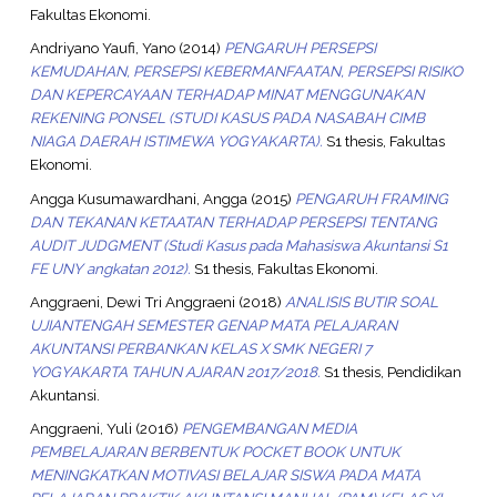
Fakultas Ekonomi.
Andriyano Yaufi, Yano
(2014)
PENGARUH PERSEPSI
KEMUDAHAN, PERSEPSI KEBERMANFAATAN, PERSEPSI RISIKO
DAN KEPERCAYAAN TERHADAP MINAT MENGGUNAKAN
REKENING PONSEL (STUDI KASUS PADA NASABAH CIMB
NIAGA DAERAH ISTIMEWA YOGYAKARTA).
S1 thesis, Fakultas
Ekonomi.
Angga Kusumawardhani, Angga
(2015)
PENGARUH FRAMING
DAN TEKANAN KETAATAN TERHADAP PERSEPSI TENTANG
AUDIT JUDGMENT (Studi Kasus pada Mahasiswa Akuntansi S1
FE UNY angkatan 2012).
S1 thesis, Fakultas Ekonomi.
Anggraeni, Dewi Tri Anggraeni
(2018)
ANALISIS BUTIR SOAL
UJIANTENGAH SEMESTER GENAP MATA PELAJARAN
AKUNTANSI PERBANKAN KELAS X SMK NEGERI 7
YOGYAKARTA TAHUN AJARAN 2017/2018.
S1 thesis, Pendidikan
Akuntansi.
Anggraeni, Yuli
(2016)
PENGEMBANGAN MEDIA
PEMBELAJARAN BERBENTUK POCKET BOOK UNTUK
MENINGKATKAN MOTIVASI BELAJAR SISWA PADA MATA