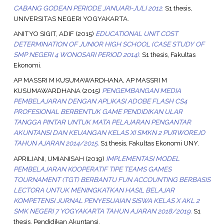
CABANG GODEAN PERIODE JANUARI-JULI 2012.
S1 thesis,
UNIVERSITAS NEGERI YOGYAKARTA.
ANITYO SIGIT, ADIF
(2015)
EDUCATIONAL UNIT COST
DETERMINATION OF JUNIOR HIGH SCHOOL (CASE STUDY OF
SMP NEGERI 4 WONOSARI PERIOD 2014).
S1 thesis, Fakultas
Ekonomi.
AP MASSRI M KUSUMAWARDHANA, AP MASSRI M
KUSUMAWARDHANA
(2015)
PENGEMBANGAN MEDIA
PEMBELAJARAN DENGAN APLIKASI ADOBE FLASH CS4
PROFESIONAL BERBENTUK GAME PENDIDIKAN ULAR
TANGGA PINTAR UNTUK MATA PELAJARAN PENGANTAR
AKUNTANSI DAN KEUANGAN KELAS XI SMKN 2 PURWOREJO
TAHUN AJARAN 2014/2015.
S1 thesis, Fakultas Ekonomi UNY.
APRILIANI, UMIANISAH
(2019)
IMPLEMENTASI MODEL
PEMBELAJARAN KOOPERATIF TIPE TEAMS GAMES
TOURNAMENT (TGT) BERBANTU FUN ACCOUNTING BERBASIS
LECTORA UNTUK MENINGKATKAN HASIL BELAJAR
KOMPETENSI JURNAL PENYESUAIAN SISWA KELAS X AKL 2
SMK NEGERI 7 YOGYAKARTA TAHUN AJARAN 2018/2019.
S1
thesis, Pendidikan Akuntansi.