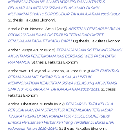
MENINGKATKAN NILAI ANTI KORUPSI DAN AKTIVITAS
BELAJAR AKUNTANSI SISWA KELAS XI AK1 DI SMK
MUHAMMADIYAH 1 BOROBUDUR TAHUN AJARAN 2016/2017.
S1 thesis, Fakultas Ekonomi.
Amalia Putri Noveda, Amali
(2013)
ABSTRAK PENGARUH BIAYA
PROMOSI DAN BIAYA DISTRIBUSI TERHADAP OMZET
PENJUALAN PADA PT MADU BARU.
D3 thesis, Fakultas Ekonomi.
Ambar, Puspa Arum
(2016)
PERANCANGAN SISTEM INFORMASI
AKUNTANSI PENERIMAAN KAS BERBASIS WEB PADA BATIK
PRAMANCA.
S1 thesis, Fakultas Ekonomi.
Ambarwati Tri Jayanti Rukmana, Rukma
(2013)
IMPLEMENTASI
PERMAINAN MELEMPAR BOLA SALJU UNTUK
MENINGKATKAN KEAKTIFAN SISWA KELAS XI-3 AKUNTANSI
SMK N 7 YOGYAKARTA TAHUN AJARAN 2012/2013.
S1 thesis,
Fakultas Ekonomi.
Amida, Dhestiana Mustafa
(2017)
PENGARUH TATA KELOLA
PERUSAHAAN DAN STRUKTUR KEPEMILIKAN TERHADAP
TINGKAT KEPATUHAN MANDATORY DISCLOSURE (Studi
Empiris Perusahaan Perbankan Yang Terdaftar Di Bursa Efek
Indonesia Tahun 2010-2015).
S1 thesis, Fakultas Ekonomi.