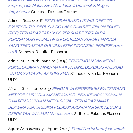
Empiris pada Mahasiswa Akuntansi di Universitas Negeri
Yogyakarta).
S1 thesis, Fakultas Ekonomi.
Adinda, Rosa
(2018)
PENGARUH RASIO UTANG, DEBT TO
EQUITY RATIO (DER), SALDO LABA DAN RETURN ON EQUITY
(ROE) TERHADAP EARNINGS PER SHARE (EPS) PADA
PERUSAHAAN KOSMETIK & KEPERLUAN RUMAH TANGGA
YANG TERDAFTAR DI BURSA EFEK INDONESIA PERIODE 2010-
2016.
S1 thesis, Fakultas Ekonomi.
Adnin, Aulia Yushlihannisa
(2015)
PENGEMBANGAN MEDIA
PEMBELAJARAN MIND-MAP AKUNTANSI BERBASIS ANDROID
UNTUK SISWA KELAS XI IPS SMA.
S1 thesis, Fakultas Ekonomi
UNY.
Afriani, Gusti Leni
(2015)
PENGARUH PERSEPSI SISWA TENTANG
METODE GURU DALAM MENGAJAR, JIWA KEWIRAUSAHAAN,
DAN PENGGUNAAN MEDIA SOSIAL TERHADAP MINAT
BERWIRAUSAHA SISWA KELAS XI AKUNTANSI SMK NEGERI 1
DEPOK TAHUN AJARAN 2014/2015.
S1 thesis, Fakultas Ekonomi
UNY.
Agum Arthaswadaya, Agum
(2015)
Penelitian ini bertujuan untuk