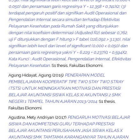
0,050) dan persamaan garis regresinya Y = 12,358 + 0,741X2; (3)
terdapat pengaruh positif dan signifikan Audit Operasional dan
Pengendalian Internal secara simultan terhadap Efektivitas
Pelayanan Kesehatan pada Rumah Sakit yang ditunjukkan
dengan nilai koefisien determinasi (Adjusted R2) sebesar 0,762,
uji F ditunjukkan dengan F hitung > F tabel (116,092 > 3,130), nilai
signifikan lebih kecil dari level of significant (0,000 < 0,050) dan
persamaan garis regresinya yakni Y = 6,229 + 0,237X1 + 0,594X2.
Kata Kunci : Audit Operasional, Pengendalian Internal, Efektivitas
Pelayanan Kesehatan.
S1 thesis, Fakultas Ekonomi.
Agung Hidayat, Agung
(2015)
PENERAPAN MODEL
PEMBELAJARAN KOOPERATIF TIPE TWO STAY TWO STRAY
(TSTS) UNTUK MENINGKATKAN MOTIVASI DAN PRESTASI
BELAJAR AKUNTANSI SISWA KELAS XI AKUNTANSI 2 SMK
NEGERI 1 TEMPEL TAHUN AJARAN 2013/2014.
S1 thesis,
Fakultas Ekonomi.
Agustina, Mety Andriyan
(2017)
PENGARUH MOTIVASI BELAJAR
SISWA DAN KOMPETENSI GURU TERHADAP PRESTASI
BELAJAR AKUNTANSI PERUSAHAAN JASA SISWA KELAS X
AKUNTANSI SMK TAMTAMA KARANGANYAR TAHUN AJARAN