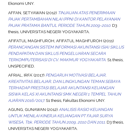
Ekonomi UNY.
AFFAN, SETYAWAN
(2012)
TINJAUAN ATAS PENERIMAAN
PAJAK PERTAMBAHAN NILAI (PPN) DI KANTOR PELAYANAN
PAJAK PRATAMA BANTUL PERIODE TAHUN 2009-2010.
D3
thesis, UNIVERSITAS NEGERI YOGYAKARTA.
AFIFATUL MAGHFUROH, AFIFATUL MAGHFUROH
(2011)
PERANCANGAN SISTEM INFORMASI AKUNTANSI (SIA) SIKLUS
PENDAPATAN DAN SIKLUS PENGELUARAN SECARA
TERKOMPUTERISASI DI CV. MAKMUR YOGYAKARTA.
S1 thesis,
UNSPECIFIED.
AFRIAL, IRFA’
(2017)
PENGARUH MOTIVASI BELAJAR,
KREATIVITAS BELAJAR, DAN LINGKUNGAN TEMAN SEBAYA
TERHADAP PRESTASI BELAJAR AKUNTANSI KEUANGAN
SISWA KELAS XI AKUNTANSI SMK NEGERI 1 TEMPEL TAHUN
AJARAN 2016/2017.
S1 thesis, Fakultas Ekonomi UNY.
AGUNG, GUNAWAN
(2012)
ANALISIS RASIO KEUANGAN
UNTUK MENILAI KINERJA KEUANGAN PT FAJAR SURYA
WISESA, Tbk. PERIODE TAHUN 2009, 2010 DAN 2011.
D3 thesis,
UNIVERSITAS NEGERI YOGYAKARTA.