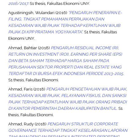
2016/2017.
S1 thesis, Fakultas Ekonomi UNY.
Agustiningsih, Wulandari
(2016)
“PENGARUH PENERAPAN E-
FILING, TINGKAT PEMAHAMAN PERPAJAKAN DAN
KESADARAN WAJIB PAJAK TERHADAP KEPATUHAN WAJIB
PAJAK DI KPP PRATAMA YOGYAKARTA”.
S1 thesis, Fakultas
Ekonomi UNY.
Ahmad, Bahtiar
(2018)
PENGARUH RESIDUAL INCOME (RI),
RETURN ON INVESTMENT (ROI), EARNING PER SHARE (EPS)
DAN BETA SAHAM TERHADAP HARGA SAHAM PADA
PERUSAHAAN SEKTOR PROPERTI DAN REAL ESTATE YANG
TERDAFTAR DI BURSA EFEK INDONESIA PERIODE 2013-2015.
S1 thesis, Fakultas Ekonomi.
Ahmad, Faris
(2018)
PENGARUH PENGETAHUAN WAJIB PAJAK,
KESADARAN WAJIB PAJAK, PELAYANAN FISKUS, DAN SANKSI
PAJAK TERHADAP KEPATUHAN WAJIB PAJAK ORANG PRIBADI
DI KANTOR PEMERINTAH DAERAH KABUPATEN BANTUL.
S1
thesis, Fakultas Ekonomi.
Ahmad, Rudy
(2018)
PENGARUH STRUKTUR CORPORATE
GOVERNANCE TERHADAP TINGKAT KESELARASAN LAPORAN
TAHUNAN DENGAN RERANGKA INTEGRATED REPORTING