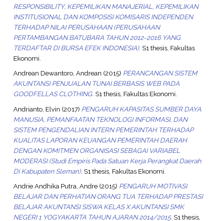
RESPONSIBILITY, KEPEMILIKAN MANAJERIAL, KEPEMILIKAN
INSTITUSIONAL DAN KOMPOSISI KOMISARIS INDEPENDEN
TERHADAP NILAI PERUSAHAAN (PERUSAHAAN
PERTAMBANGAN BATUBARA TAHUN 2012-2016 YANG
TERDAFTAR DI BURSA EFEK INDONESIA).
S1 thesis, Fakultas
Ekonomi.
Andrean Dewantoro, Andrean
(2015)
PERANCANGAN SISTEM
AKUNTANSI PENJUALAN TUNAI BERBASIS WEB PADA
GOODFELLAS CLOTHING.
S1 thesis, Fakultas Ekonomi.
Andrianto, Elvin
(2017)
PENGARUH KAPASITAS SUMBER DAYA
MANUSIA, PEMANFAATAN TEKNOLOGI INFORMASI, DAN
SISTEM PENGENDALIAN INTERN PEMERINTAH TERHADAP
KUALITAS LAPORAN KEUANGAN PEMERINTAH DAERAH
DENGAN KOMITMEN ORGANISASI SEBAGAI VARIABEL
MODERASI (Studi Empiris Pada Satuan Kerja Perangkat Daerah
Di Kabupaten Sleman).
S1 thesis, Fakultas Ekonomi.
Andrie Andhika Putra, Andre
(2015)
PENGARUH MOTIVASI
BELAJAR DAN PERHATIAN ORANG TUA TERHADAP PRESTASI
BELAJAR AKUNTANSI SISWA KELAS X AKUNTANSI SMK
NEGERI 1 YOGYAKARTA TAHUN AJARAN 2014/2015.
S1 thesis,