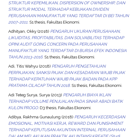
STRUKTUR KEPEMILIKAN, DISPERSION OF OWNERSHIP, DAN
STRUKTUR MODAL TERHADAP KEBIJAKAN DIVIDEN
PERUSAHAAN MANUFAKTUR YANG TERDAFTAR DI BEI TAHUN
2007-2011.
S1 thesis, Fakultas Ekonomi.
Adhityan, Okky
(2018)
PENGARUH UKURAN PERUSAHAAN,
LIKUIDITAS, PROFITABILITAS, DAN SOLVABILITAS TERHADAP
OPINI AUDIT GOING CONCERN PADA PERUSAHAAN
MANUFAKTUR YANG TERDAFTAR DI BURSA EFEK INDONESIA
TAHUN 2013-2016.
S1 thesis, Fakultas Ekonomi.
Adi, Titis Wahyu
(2018)
PENGARUH PENGETAHUAN
PERPAJAKAN, SANKSI PAJAK DAN KESADARAN WAJIB PAJAK
TERHADAP KEPATUHAN WAJIB PAJAK BADAN PADA KPP
PRATAMA CILACAP TAHUN 2018.
S1 thesis, Fakultas Ekonomi.
Adi Teteg Surya, Surya
(2013)
PENGARUH BIAYA IKLAN
TERHADAP VOLUME PENJUALAN PADA SINAR ABADI BATIK
KULON PROGO.
D3 thesis, Fakultas Ekonomi.
Adibya, Rakhma Gunaulung
(2018)
PENGARUH KECERDASAN
EMOSIONAL, MOTIVASI KERJA, REWARD DAN PUNISHMENT
TERHADAP KEPUTUSAN AKUNTAN INTERNAL PERUSAHAAN
DALAM MELAKUKAN PRAKTIK AKUNTANSI KREATIF (Studi