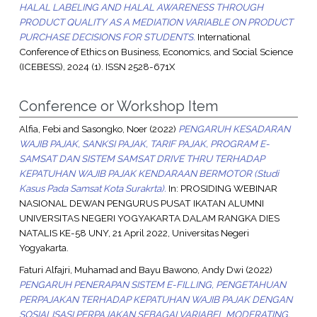
HALAL LABELING AND HALAL AWARENESS THROUGH
PRODUCT QUALITY AS A MEDIATION VARIABLE ON PRODUCT
PURCHASE DECISIONS FOR STUDENTS.
International
Conference of Ethics on Business, Economics, and Social Science
(ICEBESS), 2024 (1). ISSN 2528-671X
Conference or Workshop Item
Alfia, Febi
and
Sasongko, Noer
(2022)
PENGARUH KESADARAN
WAJIB PAJAK, SANKSI PAJAK, TARIF PAJAK, PROGRAM E-
SAMSAT DAN SISTEM SAMSAT DRIVE THRU TERHADAP
KEPATUHAN WAJIB PAJAK KENDARAAN BERMOTOR (Studi
Kasus Pada Samsat Kota Surakrta).
In: PROSIDING WEBINAR
NASIONAL DEWAN PENGURUS PUSAT IKATAN ALUMNI
UNIVERSITAS NEGERI YOGYAKARTA DALAM RANGKA DIES
NATALIS KE-58 UNY, 21 April 2022, Universitas Negeri
Yogyakarta.
Faturi Alfajri, Muhamad
and
Bayu Bawono, Andy Dwi
(2022)
PENGARUH PENERAPAN SISTEM E-FILLING, PENGETAHUAN
PERPAJAKAN TERHADAP KEPATUHAN WAJIB PAJAK DENGAN
SOSIALISASI PERPAJAKAN SEBAGAI VARIABEL MODERATING.