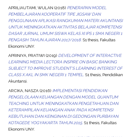
APRILIAUTAMI, WULAN
(2018)
PENERAPAN MODEL
PEMBELAJARAN KOOPERATIF TIPE JIGSAW DAN
PENGGUNAAN APLIKASI RANGKUMAN MATERI AKUNTANSI
UNTUK MENINGKATKAN AKTIVITAS BELAJAR KOMPETENSI
DASAR JURNAL UMUM SISWA KELAS XI IPS 1 SMA NEGERI 1
PENGASIH TAHUN AJARAN 2017/2018.
S1 thesis, Fakultas
Ekonomi UNY.
APRINIYA, PRATIWI
(2019)
DEVELOPMENT OF INTERACTIVE
LEARNING MEDIA LECTORA INSPIRE ON BASIC BANKING
SUBJECT TO IMPROVE STUDENT’S LEARNING INTEREST OF
CLASS X AKL IN SMK NEGERI 1 TEMPEL.
S1 thesis, Pendidikan
Akuntansi.
ARCIKA, NASZA
(2016)
IMPLEMENTASI PENDIDIKAN
PENGELOLAAN KEUANGAN DENGAN MODEL QUANTUM
TEACHING UNTUK MENINGKATKAN PENGETAHUAN DAN
KETERAMPILAN KEUANGAN ANAK PADA KOMPETENSI
KEBUTUHAN DAN KEINGINAN DI GEDONGAN PURBAYAN
KOTAGEDE YOGYAKARTA TAHUN 2015.
S1 thesis, Fakultas
Ekonomi UNY.