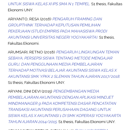
UNTUK SISWA KELAS XI IPS SMA N 1 TEMPEL.
S1 thesis, Fakultas
Ekonomi UNY.
ARIYANTO, RESA
(2016)
PENGARUH FRAMING DAN
GROUPTHINK TERHADAP KEPUTUSAN PEMILIHAN
PEKERJAAN (STUDI EMPIRIS PADA MAHASISWA PRODI
AKUNTANSI UNIVERSITAS NEGERI YOGYAKARTA).
S1 thesis,
Fakultas Ekonomi.
ARUMSARI, RETNO
(2018)
PENGARUH LINGKUNGAN TEMAN
SEBAYA, PERSEPSI SISWA TENTANG METODE MENGAJAR
GURU, DAN PENGGUNAAN MEDIA PEMBELAJARAN
TERHADAP MOTIVASI BELAJAR AKUNTANSI SISWA KELAS X
AKUNTANSI SMK YPKK 2 SLEMAN TAHUN AJARAN 2017/2018.
S1 thesis, Fakultas Ekonomi UNY.
ARYANI, DINI DEVI
(2015)
PENGEMBANGAN MEDIA
PEMBELAJARAN AKUNTANSI DENGAN APLIKASI MINDJET
MINDMANAGER 9 PADA KOMPETENSI DASAR PENCATATAN
TRANSAKSI AKUNTANSI PERUSAHAAN DAGANG UNTUK
SISWA KELAS X AKUNTANSI 1 DI SMK KOPERASI YOGYAKARTA
TAHUN AJARAN 2014/2015.
S1 thesis, Fakultas Ekonomi UNY.