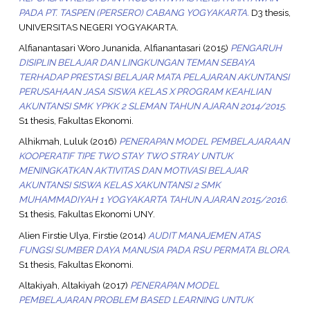
PADA PT. TASPEN (PERSERO) CABANG YOGYAKARTA.
D3 thesis,
UNIVERSITAS NEGERI YOGYAKARTA.
Alfianantasari Woro Junanida, Alfianantasari
(2015)
PENGARUH
DISIPLIN BELAJAR DAN LINGKUNGAN TEMAN SEBAYA
TERHADAP PRESTASI BELAJAR MATA PELAJARAN AKUNTANSI
PERUSAHAAN JASA SISWA KELAS X PROGRAM KEAHLIAN
AKUNTANSI SMK YPKK 2 SLEMAN TAHUN AJARAN 2014/2015.
S1 thesis, Fakultas Ekonomi.
Alhikmah, Luluk
(2016)
PENERAPAN MODEL PEMBELAJARAAN
KOOPERATIF TIPE TWO STAY TWO STRAY UNTUK
MENINGKATKAN AKTIVITAS DAN MOTIVASI BELAJAR
AKUNTANSI SISWA KELAS XAKUNTANSI 2 SMK
MUHAMMADIYAH 1 YOGYAKARTA TAHUN AJARAN 2015/2016.
S1 thesis, Fakultas Ekonomi UNY.
Alien Firstie Ulya, Firstie
(2014)
AUDIT MANAJEMEN ATAS
FUNGSI SUMBER DAYA MANUSIA PADA RSU PERMATA BLORA.
S1 thesis, Fakultas Ekonomi.
Altakiyah, Altakiyah
(2017)
PENERAPAN MODEL
PEMBELAJARAN PROBLEM BASED LEARNING UNTUK