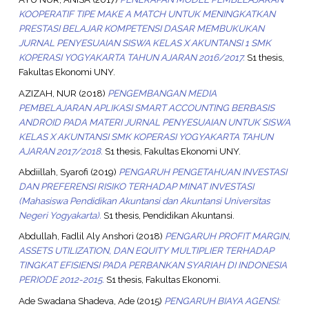
KOOPERATIF TIPE MAKE A MATCH UNTUK MENINGKATKAN
PRESTASI BELAJAR KOMPETENSI DASAR MEMBUKUKAN
JURNAL PENYESUAIAN SISWA KELAS X AKUNTANSI 1 SMK
KOPERASI YOGYAKARTA TAHUN AJARAN 2016/2017.
S1 thesis,
Fakultas Ekonomi UNY.
AZIZAH, NUR
(2018)
PENGEMBANGAN MEDIA
PEMBELAJARAN APLIKASI SMART ACCOUNTING BERBASIS
ANDROID PADA MATERI JURNAL PENYESUAIAN UNTUK SISWA
KELAS X AKUNTANSI SMK KOPERASI YOGYAKARTA TAHUN
AJARAN 2017/2018.
S1 thesis, Fakultas Ekonomi UNY.
Abdiillah, Syarofi
(2019)
PENGARUH PENGETAHUAN INVESTASI
DAN PREFERENSI RISIKO TERHADAP MINAT INVESTASI
(Mahasiswa Pendidikan Akuntansi dan Akuntansi Universitas
Negeri Yogyakarta).
S1 thesis, Pendidikan Akuntansi.
Abdullah, Fadlil Aly Anshori
(2018)
PENGARUH PROFIT MARGIN,
ASSETS UTILIZATION, DAN EQUITY MULTIPLIER TERHADAP
TINGKAT EFISIENSI PADA PERBANKAN SYARIAH DI INDONESIA
PERIODE 2012-2015.
S1 thesis, Fakultas Ekonomi.
Ade Swadana Shadeva, Ade
(2015)
PENGARUH BIAYA AGENSI: