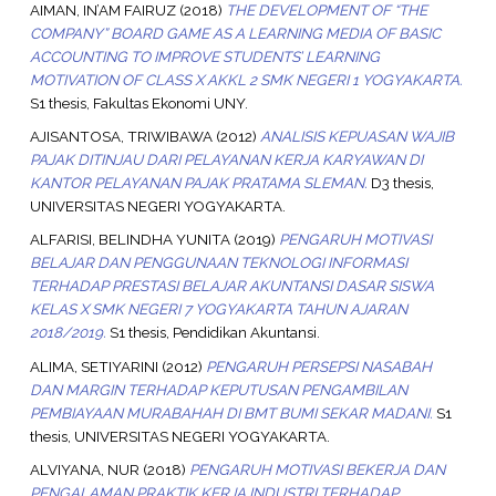
AIMAN, IN’AM FAIRUZ
(2018)
THE DEVELOPMENT OF “THE
COMPANY” BOARD GAME AS A LEARNING MEDIA OF BASIC
ACCOUNTING TO IMPROVE STUDENTS’ LEARNING
MOTIVATION OF CLASS X AKKL 2 SMK NEGERI 1 YOGYAKARTA.
S1 thesis, Fakultas Ekonomi UNY.
AJISANTOSA, TRIWIBAWA
(2012)
ANALISIS KEPUASAN WAJIB
PAJAK DITINJAU DARI PELAYANAN KERJA KARYAWAN DI
KANTOR PELAYANAN PAJAK PRATAMA SLEMAN.
D3 thesis,
UNIVERSITAS NEGERI YOGYAKARTA.
ALFARISI, BELINDHA YUNITA
(2019)
PENGARUH MOTIVASI
BELAJAR DAN PENGGUNAAN TEKNOLOGI INFORMASI
TERHADAP PRESTASI BELAJAR AKUNTANSI DASAR SISWA
KELAS X SMK NEGERI 7 YOGYAKARTA TAHUN AJARAN
2018/2019.
S1 thesis, Pendidikan Akuntansi.
ALIMA, SETIYARINI
(2012)
PENGARUH PERSEPSI NASABAH
DAN MARGIN TERHADAP KEPUTUSAN PENGAMBILAN
PEMBIAYAAN MURABAHAH DI BMT BUMI SEKAR MADANI.
S1
thesis, UNIVERSITAS NEGERI YOGYAKARTA.
ALVIYANA, NUR
(2018)
PENGARUH MOTIVASI BEKERJA DAN
PENGALAMAN PRAKTIK KERJA INDUSTRI TERHADAP