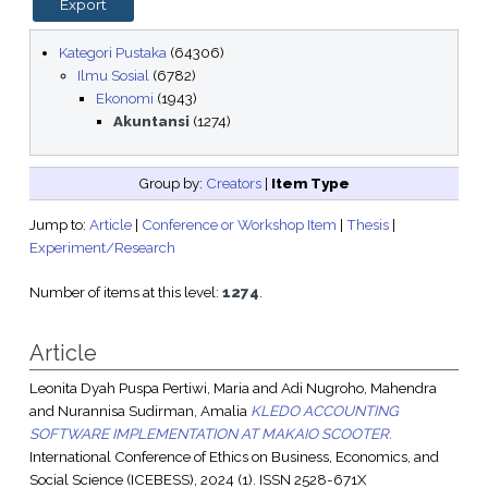
Kategori Pustaka
(64306)
Ilmu Sosial
(6782)
Ekonomi
(1943)
Akuntansi
(1274)
Group by:
Creators
|
Item Type
Jump to:
Article
|
Conference or Workshop Item
|
Thesis
|
Experiment/Research
Number of items at this level:
1274
.
Article
Leonita Dyah Puspa Pertiwi, Maria
and
Adi Nugroho, Mahendra
and
Nurannisa Sudirman, Amalia
KLEDO ACCOUNTING
SOFTWARE IMPLEMENTATION AT MAKAIO SCOOTER.
International Conference of Ethics on Business, Economics, and
Social Science (ICEBESS), 2024 (1). ISSN 2528-671X