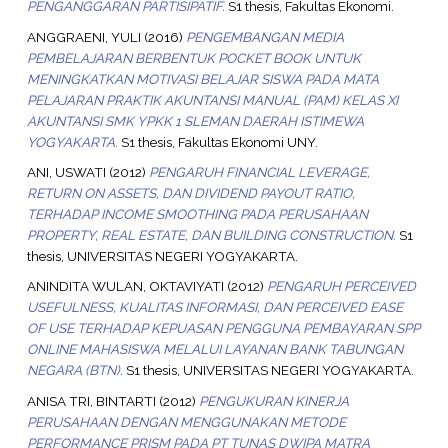
PENGANGGARAN PARTISIPATIF.
S1 thesis, Fakultas Ekonomi.
ANGGRAENI, YULI
(2016)
PENGEMBANGAN MEDIA
PEMBELAJARAN BERBENTUK POCKET BOOK UNTUK
MENINGKATKAN MOTIVASI BELAJAR SISWA PADA MATA
PELAJARAN PRAKTIK AKUNTANSI MANUAL (PAM) KELAS XI
AKUNTANSI SMK YPKK 1 SLEMAN DAERAH ISTIMEWA
YOGYAKARTA.
S1 thesis, Fakultas Ekonomi UNY.
ANI, USWATI
(2012)
PENGARUH FINANCIAL LEVERAGE,
RETURN ON ASSETS, DAN DIVIDEND PAYOUT RATIO,
TERHADAP INCOME SMOOTHING PADA PERUSAHAAN
PROPERTY, REAL ESTATE, DAN BUILDING CONSTRUCTION.
S1
thesis, UNIVERSITAS NEGERI YOGYAKARTA.
ANINDITA WULAN, OKTAVIYATI
(2012)
PENGARUH PERCEIVED
USEFULNESS, KUALITAS INFORMASI, DAN PERCEIVED EASE
OF USE TERHADAP KEPUASAN PENGGUNA PEMBAYARAN SPP
ONLINE MAHASISWA MELALUI LAYANAN BANK TABUNGAN
NEGARA (BTN).
S1 thesis, UNIVERSITAS NEGERI YOGYAKARTA.
ANISA TRI, BINTARTI
(2012)
PENGUKURAN KINERJA
PERUSAHAAN DENGAN MENGGUNAKAN METODE
PERFORMANCE PRISM PADA PT TUNAS DWIPA MATRA