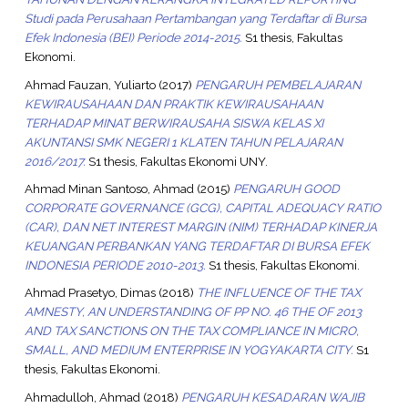
Studi pada Perusahaan Pertambangan yang Terdaftar di Bursa
Efek Indonesia (BEI) Periode 2014-2015.
S1 thesis, Fakultas
Ekonomi.
Ahmad Fauzan, Yuliarto
(2017)
PENGARUH PEMBELAJARAN
KEWIRAUSAHAAN DAN PRAKTIK KEWIRAUSAHAAN
TERHADAP MINAT BERWIRAUSAHA SISWA KELAS XI
AKUNTANSI SMK NEGERI 1 KLATEN TAHUN PELAJARAN
2016/2017.
S1 thesis, Fakultas Ekonomi UNY.
Ahmad Minan Santoso, Ahmad
(2015)
PENGARUH GOOD
CORPORATE GOVERNANCE (GCG), CAPITAL ADEQUACY RATIO
(CAR), DAN NET INTEREST MARGIN (NIM) TERHADAP KINERJA
KEUANGAN PERBANKAN YANG TERDAFTAR DI BURSA EFEK
INDONESIA PERIODE 2010-2013.
S1 thesis, Fakultas Ekonomi.
Ahmad Prasetyo, Dimas
(2018)
THE INFLUENCE OF THE TAX
AMNESTY, AN UNDERSTANDING OF PP NO. 46 THE OF 2013
AND TAX SANCTIONS ON THE TAX COMPLIANCE IN MICRO,
SMALL, AND MEDIUM ENTERPRISE IN YOGYAKARTA CITY.
S1
thesis, Fakultas Ekonomi.
Ahmadulloh, Ahmad
(2018)
PENGARUH KESADARAN WAJIB