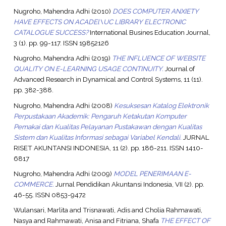
Nugroho, Mahendra Adhi
(2010)
DOES COMPUTER ANXIETY
HAVE EFFECTS ON ACADEl\UC LIBRARY ELECTRONIC
CATALOGUE SUCCESS?
International Busines Education Journal,
3 (1). pp. 99-117. ISSN 19852126
Nugroho, Mahendra Adhi
(2019)
THE INFLUENCE OF WEBSITE
QUALITY ON E-LEARNING USAGE CONTINUITY.
Journal of
Advanced Research in Dynamical and Control Systems, 11 (11).
pp. 382-388.
Nugroho, Mahendra Adhi
(2008)
Kesuksesan Katalog Elektronik
Perpustakaan Akademik: Pengaruh Ketakutan Komputer
Pemakai dan Kualitas Pelayanan Pustakawan dengan Kualitas
Sistem dan Kualitas Informasi sebagai Variabel Kendali.
JURNAL
RISET AKUNTANSI INDONESIA, 11 (2). pp. 186-211. ISSN 1410-
6817
Nugroho, Mahendra Adhi
(2009)
MODEL PENERIMAAN E-
COMMERCE.
Jurnal Pendidikan Akuntansi Indonesia, VII (2). pp.
46-55. ISSN 0853-9472
Wulansari, Marlita
and
Trisnawati, Adis
and
Cholia Rahmawati,
Nasya
and
Rahmawati, Anisa
and
Fitriana, Shafa
THE EFFECT OF