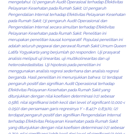
mengetahui: (1) pengaruh Audit Operasioal terhadap Efektivitas
Pelayanan Kesehatan pada Rumah Sakit; (2) pengaruh
Pengendalian Internal terhadap Efektivitas Pelayanan Kesehatan
pada Rumah Sakit; (3) pengaruh Audit Operasional dan
Pengendalian Internal secara simultan terhadap Efektivitas
Pelayanan Kesehatan pada Rumah Sakit. Penelitian ini
merupakan penelitian kausal komparatif. Populasi penelitian ini
adalah seluruh pegawai dan perawat Rumah Sakit Umum Queen
Latifa Yogyakarta yang berjumlah 90 responden. Uji prasyarat
analisis meliputi uji linearitas, uji multikolinearitas dan uji
heteroskedastisitas. Uji hipotesis pada penelitian ini
menggunakan analisis regresi sederhana dan analisis regresi
berganda. Hasil penelitian ini menunjukkan bahwa: (1) terdapat
pengaruh positif dan signifikan Audit Operasional terhadap
Efektivitas Pelayanan Kesehatan pada Rumah Sakit yang
ditunjukkan dengan nilai koefisien determinasi (r2) sebesar
0,586, nilai signifikansi lebih kecil dari level of significant (0,000 <
0,050) dan persamaan garis regresinya Y = 8,427+ 0,831X1; (2)
terdapat pengaruh positif dan signifikan Pengendalian Internal
terhadap Efektivitas Pelayanan Kesehatan pada Rumah Sakit
yang ditunjukkan dengan nilai koefisien determinasi (r2) sebesar
0,750, nilai signifikansi lebih kecil dari level of significant (0,000 <