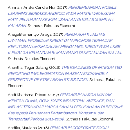
Aminah, Ariska Candra Nur
(2017)
PENGEMBANGAN MOBILE
LEARNING BERBASIS ANDROID PADA MATERI WIRAUSAHA
MATA PELAJARAN KEWIRAUSAHAAN DI KELAS XI SMK N 1
KALASAN.
S1 thesis, Fakultas Ekonomi.
AnagaBramantyo, Anaga
(2017)
PENGARUH KUALITAS
LAYANAN, PROSEDUR KREDIT DAN PROMOSI TERHADAP
KEPUTUSAN UMKM DALAM MENGAMBIL KREDIT PADA LKBB
(LEMBAGA KEUANGAN BUKAN BANK) DI KECAMATAN SALAM.
S1 thesis, Fakultas Ekonomi.
Anantha, Tegar Galang
(2018)
THE READINESS OF INTEGRATED
REPORTING IMPLEMENTATION IN ASEAN EXCHANGE: A
PERSPECTIVE OF FTSE ASEAN STARS INDEX.
S1 thesis, Fakultas
Ekonomi.
Andi Kharisma, Pribadi
(2017)
PENGARUH HARGA MINYAK
MENTAH DUNIA, DOW JONES INDUSTRIAL AVERAGE, DAN
INFLASI TERHADAP HARGA SAHAM PERUSAHAAN DI BEI (Studi
Kasus pada Perusahaan Pertambangan, Konsumsi, dan
Transportasi Periode 2011-2015).
S1 thesis, Fakultas Ekonomi.
Andika, Maulana
(2018)
PENGARUH CORPORATE SOCIAL