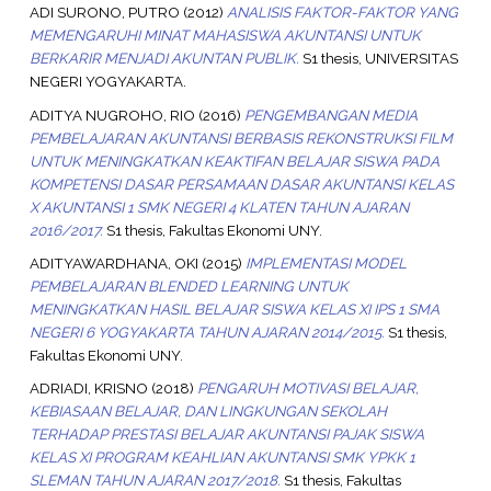
ADI SURONO, PUTRO
(2012)
ANALISIS FAKTOR-FAKTOR YANG
MEMENGARUHI MINAT MAHASISWA AKUNTANSI UNTUK
BERKARIR MENJADI AKUNTAN PUBLIK.
S1 thesis, UNIVERSITAS
NEGERI YOGYAKARTA.
ADITYA NUGROHO, RIO
(2016)
PENGEMBANGAN MEDIA
PEMBELAJARAN AKUNTANSI BERBASIS REKONSTRUKSI FILM
UNTUK MENINGKATKAN KEAKTIFAN BELAJAR SISWA PADA
KOMPETENSI DASAR PERSAMAAN DASAR AKUNTANSI KELAS
X AKUNTANSI 1 SMK NEGERI 4 KLATEN TAHUN AJARAN
2016/2017.
S1 thesis, Fakultas Ekonomi UNY.
ADITYAWARDHANA, OKI
(2015)
IMPLEMENTASI MODEL
PEMBELAJARAN BLENDED LEARNING UNTUK
MENINGKATKAN HASIL BELAJAR SISWA KELAS XI IPS 1 SMA
NEGERI 6 YOGYAKARTA TAHUN AJARAN 2014/2015.
S1 thesis,
Fakultas Ekonomi UNY.
ADRIADI, KRISNO
(2018)
PENGARUH MOTIVASI BELAJAR,
KEBIASAAN BELAJAR, DAN LINGKUNGAN SEKOLAH
TERHADAP PRESTASI BELAJAR AKUNTANSI PAJAK SISWA
KELAS XI PROGRAM KEAHLIAN AKUNTANSI SMK YPKK 1
SLEMAN TAHUN AJARAN 2017/2018.
S1 thesis, Fakultas