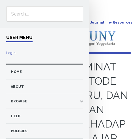
OPAC
Journal
e-Resources
USER MENU
Login
PENGARUH MINAT
HOME
BELAJAR, METODE
ABOUT
MENGAJAR GURU, DAN
BROWSE
LINGKUNGAN
HELP
KELUARGA TERHADAP
POLICIES
PRESTASI BELAJAR