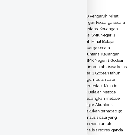
Abstract
Penelitian ini bertujuan untuk mengetahui (1) Pengaruh Minat
Belajar, Metode Mengajar Guru, dan Lingkungan Keluarga secara
sendiri-sendiri terhadap Prestasi Belajar Akuntansi Keuangan
siswa kelas XI Kompetensi Keahlian Akuntansi SMK Negeri 1
Godean tahun ajaran 2011/2012, (2)Pengaruh Minat Belajar,
Metode Mengajar Guru dan Lingkungan Keluarga secara
bersama-sama terhadap Prestasi Belajar Akuntansi Keuangan
siswa kelas XI Keahlian Keahlian Akuntansi SMK Negeri 1 Godean
tahun ajaran 2011/2012. Populasi penelitian ini adalah siswa kelas
XI Kompetensi Keahlian Akuntansi SMK Negeri 1 Godean tahun
ajaran 2011/2012 berjumlah 105 siswa. Pengumpulan data
dengan metode kuesioner dan metode dokumentasi. Metode
kuesioner untuk mengumpulkan data Minat Belajar, Metode
Mengajar Guru dan Lingkungan Keluarga, sedangkan metode
dokumentasi untuk mengetahui Prestasi Belajar Akuntansi
Keuangan. Uji coba instrumen penelitian dilakukan terhadap 36
siswa di SMK Muhammadiyah 2 Moyudan, analisis data yang
digunakan adalah teknik analisis regresi sederhana untuk
hipotesis pertama, kedua, dan ketiga serta analisis regresi ganda