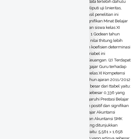
untuk hipotesis keempat. Sebelum analisis data terlebih dahulu
diadakan pengujian persyaratan analisis meliputi uji linieritas,
multikolinieritas, dan heteroskedastisitas. Hasil penelitian ini
adalah: (1) Terdapat pengaruh positif dan signifikan Minat Belajar
terhadap Prestasi Belajar Akuntansi Keuangan siswa kelas XI
Kompetensi Keahlian Akuntansi SMK Negeri 1 Godean tahun
ajaran 2011/2012 yang ditunjukkan dengan nilai thitung lebih
besar dari ttabel yaitu: 4,703 > 1,658 dengan koefisien determinasi
sebesar 0,415 yang artinya sebesar 41,5% variabel ini
mempengaruhi Prestasi Belajar Akuntansi Keuangan. (2) Terdapat
pengaruh positif dan signifikan Metode Mengajar Guru terhadap
Prestasi Belajar Akuntansi Keuangan siswa kelas XI Kompetensi
Keahlian Akuntansi SMK Negeri 1 Godean tahun ajaran 2011/2012
yang ditunjukkan dengan nilai thitung lebih besar dari ttabel yaitu:
5,731 > 1,658 dengan koefisien determinasi sebesar 0,336 yang
artinya sebesar 33,6% variabel ini mempengaruhi Prestasi Belajar
Akuntansi Keuangan. (3) Terdapat pengaruh positif dan signifikan
Lingkungan Keluarga terhadap Prestasi Belajar Akuntansi
Keuangan siswa kelas XI Kompetensi Keahlian Akuntansi SMK
Negeri 1 Godean tahun ajaran 2011/2012 yang ditunjukkan
dengan nilai thitung lebih besar dari ttabel yaitu: 5,561 > 1,658
dengan koefisien determinasi sebesar 0,480 yang artinya sebesar