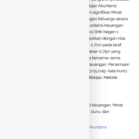
48% variabel ini mempengaruhi Prestasi Belajar Akuntansi
Keuangan. (4). Terdapat pengaruh positif dan signifikan Minat
Belajar, Metode Mengajar Guru dan Lingkungan Keluarga secara
bersama-sama terhadap Prestasi Belajar Akuntansi Keuangan
siswa kelas XI Kompetensi Keahlian Akuntansi SMK Negeri 1
Godean tahun ajaran 2011/2012 yang ditunjukkan dengan nilai
Fhitung lebih besar dari Ftabel yaitu: 5,561 > 2,700 pada taraf
signifikansi 5% dan koefisien determinasi sebesar 0,790 yang
artinya sebesar 79% ketiga variabel ini secara bersama-sama
mempengaruhi Prestasi Belajar Akuntansi Keuangan. Persamaan
garis regresi Y = 0,283X1 + 0,245X2 + 0,262X3+25,049. Kata Kunci :
Prestasi Belajar Akuntansi Keuangan, Minat Belajar, Metode
Mengajar Guru, dan Lingkungan Keluarga.
Thesis (S1)
ITEM TYPE:
Prestasi Belajar Akuntansi Keuangan, Minat
UNCONTROLLED
Belajar, Metode Mengajar Guru, dan
KEYWORDS:
Lingkungan Keluarga
Ilmu Sosial > Ekonomi > Akuntansi
SUBJECTS:
Perpustakaan