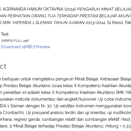
, AGRINANDA HANUM OKTAVINA
(2014)
PENGARUH MINAT BELAJAR,
DAN PERHATIAN ORANG TUA TERHADAP PRESTASI BELAJAR AKUNT
 SMK YAPEMDA 1 SLEMAN TAHUN AJARAN 2013/2014.
S1 thesis, F
Text
SKRIPSI FULL.pdf
Download (4MB)
|
Preview
ct
ini bertujuan untuk mengetahui pengaruh Minat Belajar, Kebiasaan Belajar
p Prestasi Belajar Akuntansi siswa kelas X Kompetensi Keahlian Aku
ri penelitian ini adalah kelas X Kompetensi Keahlian Akuntansi SMK
nakan metode dokumentasi dan angket/kuisioner. Uji coba instrumen
 1 Sleman dengan N= 30. Uji validitas instrumen menggunakan korel
ronbach’s. Uji prasyarat analisis terdiri dari uji linieritas, uji multikolin
erhana, regresi ganda, sumbangan relatif dan sumbangan efektif. Hasil
ntara: 1) Minat Belajar terhadap Prestasi Belajar Akuntansi, rhitung = 0,33