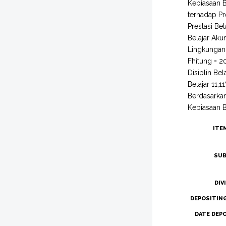
Kebiasaan Be
terhadap Pre
Prestasi Bel
Belajar Akun
Lingkungan 
Fhitung = 2
Disiplin Be
Belajar 11,1
Berdasarkan
Kebiasaan Be
ITE
SUB
DIV
DEPOSITIN
DATE DEP