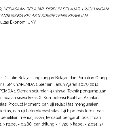
 KEBIASAAN BELAJAR, DISIPLIN BELAJAR, LINGKUNGAN
ANSI SISWA KELAS X KOMPETENSI KEAHLIAN
akultas Ekonomi UNY.
, Disiplin Belajar, Lingkungan Belajar, dan Perhatian Orang
ntansi SMK YAPEMDA 1 Sleman Tahun Ajaran 2013/2014.
 YAPEMDA 1 Sleman sejumlah 47 siswa. Teknik pengumpulan
 adalah siswa kelas XI Kompetensi Keahlian Akuntansi
asi Product Moment, dan uji reliabilitas mengunakan
ieritas, dan uji heterokedastisitas. Uji hipotesis terdiri dari
 penelitian menunjukkan, terdapat pengaruh positif dan
1 > rtabel = 0,288; dan thitung = 4,720 > ttabel = 2,014. 2)