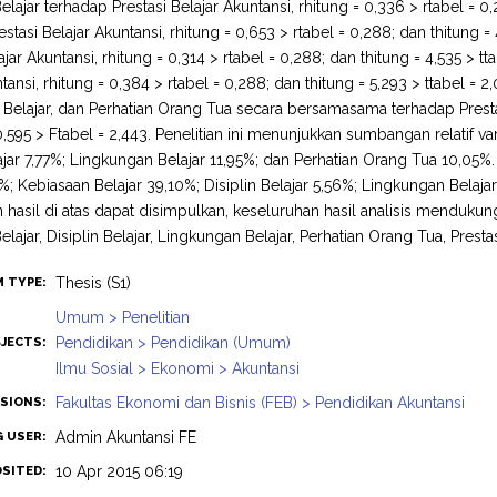
lajar terhadap Prestasi Belajar Akuntansi, rhitung = 0,336 > rtabel = 0,2
stasi Belajar Akuntansi, rhitung = 0,653 > rtabel = 0,288; dan thitung =
ajar Akuntansi, rhitung = 0,314 > rtabel = 0,288; dan thitung = 4,535 > t
tansi, rhitung = 0,384 > rtabel = 0,288; dan thitung = 5,293 > ttabel = 2,0
Belajar, dan Perhatian Orang Tua secara bersamasama terhadap Prestasi 
0,595 > Ftabel = 2,443. Penelitian ini menunjukkan sumbangan relatif va
lajar 7,77%; Lingkungan Belajar 11,95%; dan Perhatian Orang Tua 10,05%
1%; Kebiasaan Belajar 39,10%; Disiplin Belajar 5,56%; Lingkungan Belaja
 hasil di atas dapat disimpulkan, keseluruhan hasil analisis mendukung 
lajar, Disiplin Belajar, Lingkungan Belajar, Perhatian Orang Tua, Prestas
Thesis (S1)
M TYPE:
Umum > Penelitian
Pendidikan > Pendidikan (Umum)
JECTS:
Ilmu Sosial > Ekonomi > Akuntansi
Fakultas Ekonomi dan Bisnis (FEB) > Pendidikan Akuntansi
ISIONS:
Admin Akuntansi FE
G USER:
10 Apr 2015 06:19
OSITED: