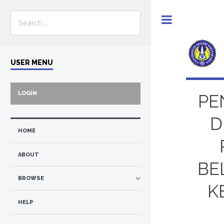
Toggle
USER MENU
LOGIN
PE
D
HOME
ABOUT
BE
BROWSE
K
HELP