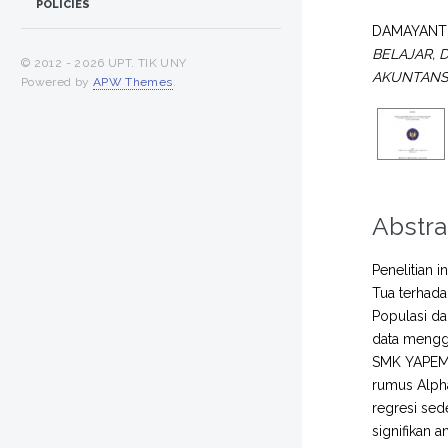
POLICIES
DAMAYANTI
BELAJAR, 
© 2012 -
2026 UPT. TIK UNY
AKUNTANSI
Powered by
APW Themes
.
Abstra
Penelitian 
Tua terhada
Populasi da
data menggu
SMK YAPEMDA
rumus Alpha C
regresi sed
signifikan a