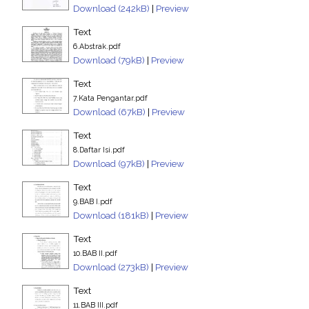
Download (242kB)
|
Preview
Text
6.Abstrak.pdf
Download (79kB)
|
Preview
Text
7.Kata Pengantar.pdf
Download (67kB)
|
Preview
Text
8.Daftar Isi.pdf
Download (97kB)
|
Preview
Text
9.BAB I.pdf
Download (181kB)
|
Preview
Text
10.BAB II.pdf
Download (273kB)
|
Preview
Text
11.BAB III.pdf