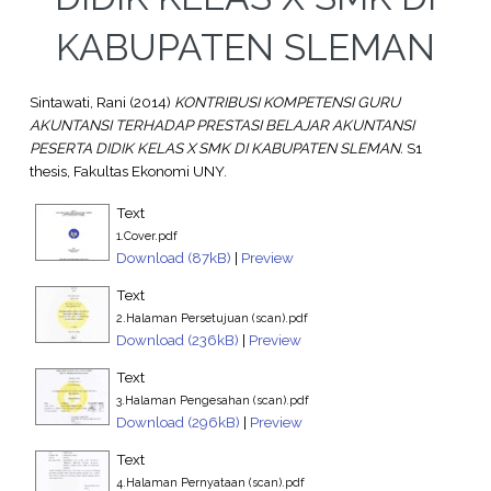
KABUPATEN SLEMAN
Sintawati, Rani
(2014)
KONTRIBUSI KOMPETENSI GURU
AKUNTANSI TERHADAP PRESTASI BELAJAR AKUNTANSI
PESERTA DIDIK KELAS X SMK DI KABUPATEN SLEMAN.
S1
thesis, Fakultas Ekonomi UNY.
Text
1.Cover.pdf
Download (87kB)
|
Preview
Text
2.Halaman Persetujuan (scan).pdf
Download (236kB)
|
Preview
Text
3.Halaman Pengesahan (scan).pdf
Download (296kB)
|
Preview
Text
4.Halaman Pernyataan (scan).pdf