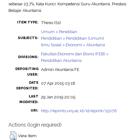
sebesar 23,7%. Kata Kunci: Kompetensi Guru Akuntansi, Prestasi
Belajar Akuntansi.
Thesis (S1)
ITEM TYPE:
Umum > Penelitian
Pendidikan > Pendidikan (Umum)
SUBJECTS:
Ilmu Sosial > Ekonomi > Akuntansi
Fakultas Ekonomi dan Bisnis (FEB) >
DIVISIONS:
Pendidikan Akuntansi
DEPOSITING
Admin Akuntansi FE
USER:
DATE
07 Apr 2015 03:18
DEPOSITED:
LAST
29 Jan 2019 20:05
MODIFIED:
http://eprints.uny.ac.id/id/eprint/15076
URI:
Actions (login required)
View Item