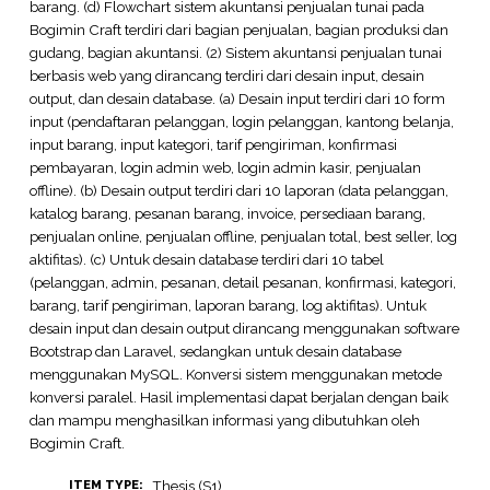
barang. (d) Flowchart sistem akuntansi penjualan tunai pada
Bogimin Craft terdiri dari bagian penjualan, bagian produksi dan
gudang, bagian akuntansi. (2) Sistem akuntansi penjualan tunai
berbasis web yang dirancang terdiri dari desain input, desain
output, dan desain database. (a) Desain input terdiri dari 10 form
input (pendaftaran pelanggan, login pelanggan, kantong belanja,
input barang, input kategori, tarif pengiriman, konfirmasi
pembayaran, login admin web, login admin kasir, penjualan
offline). (b) Desain output terdiri dari 10 laporan (data pelanggan,
katalog barang, pesanan barang, invoice, persediaan barang,
penjualan online, penjualan offline, penjualan total, best seller, log
aktifitas). (c) Untuk desain database terdiri dari 10 tabel
(pelanggan, admin, pesanan, detail pesanan, konfirmasi, kategori,
barang, tarif pengiriman, laporan barang, log aktifitas). Untuk
desain input dan desain output dirancang menggunakan software
Bootstrap dan Laravel, sedangkan untuk desain database
menggunakan MySQL. Konversi sistem menggunakan metode
konversi paralel. Hasil implementasi dapat berjalan dengan baik
dan mampu menghasilkan informasi yang dibutuhkan oleh
Bogimin Craft.
Thesis (S1)
ITEM TYPE: