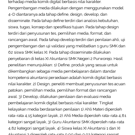
terhadap media komik digital berbasis nilai karakter.
Pengembangan media dilakukan dengan menggunakan model
4-D diantaranya ada tahap define, design, develop, dan
disseminate. Pada tahap define terdiri dari analisis kebutuhan,
siswa, tugas, konsep dan spesifikasi tujuan. Pada tahap design
terdiri dari penyusunan tes, pemilihan media, format, dan
rancangan awal. Pada tahap develop terdiri dari penilaian ahli, uji
pengembangan dan uji validasi yang melibatkan 1 guru SMK dan
62 siswa SMK kelas XI. Pada tahap disseminate dilakukan
penyebaran di kelas XI Akuntansi SMK Negeri 2 Purworejo. Hasil
penelitian menunjukkan: 1) Define, produk yang sesuai untuk
dikembangkan sebagai media pembelajaran dalam standar
kompetensi akuntansi persediaan adalah komik digital berbasis
nilai karakter. 2) Design, peneliti membuat penyusunan tes acuan
patokan, pemilihan media, pemilihan format dan rancangan
awal. 3) Develop, dilakukan penilaian dan evaluasi media
pembelajaran komik digital berbasis nilai karakter. Tingkat
kelayakan media berdasarkan penilaian 1) Ahli Materi diperoleh
rata-rata 4,15 kategori layak, 2) Ahli Media diperoleh rata-rata 4,81
kategori sangat layak, 3) Guru Akuntansi SMK diperoleh rata-rata
4,82 kategori sangat layak, 4) Siswa kelas XI Akuntansi 1 dan XI
Akuntansi 2 diperoleh rata-rata 0,90 dan 0,93 kategori sangat