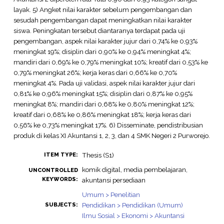
layak. 5) Angket nilai karakter sebelum pengembangan dan
sesudah pengembangan dapat meningkatkan nilai karakter
siswa. Peningkatan tersebut diantaranya terdapat pada uji
pengembangan, aspek nilai karakter jujur dari 0,74% ke 0,93%
meningkat 19%; disiplin dari 0,90% ke 0,94% meningkat 4%;
mandiri dari 0,69% ke 0,79% meningkat 10%; kreatif dari 0,53% ke
0,79% meningkat 26%; kerja keras dari 0,66% ke 0,70%
meningkat 4%. Pada uji validasi, aspek nilai karakter jujur dari
0,81% ke 0,96% meningkat 15%; disiplin dari 0,87% ke 0,95%
meningkat 8%; mandiri dari 0,68% ke 0,80% meningkat 12%;
kreatif dari 0,68% ke 0,86% meningkat 18%; kerja keras dari
0,56% ke 0,73% meningkat 17%. 6) Disseminate, pendistribusian
produk di kelas XI Akuntansi 1, 2, 3, dan 4 SMK Negeri 2 Purworejo.
Thesis (S1)
ITEM TYPE:
komik digital, media pembelajaran,
UNCONTROLLED
KEYWORDS:
akuntansi persediaan
Umum > Penelitian
Pendidikan > Pendidikan (Umum)
SUBJECTS:
Ilmu Sosial > Ekonomi > Akuntansi