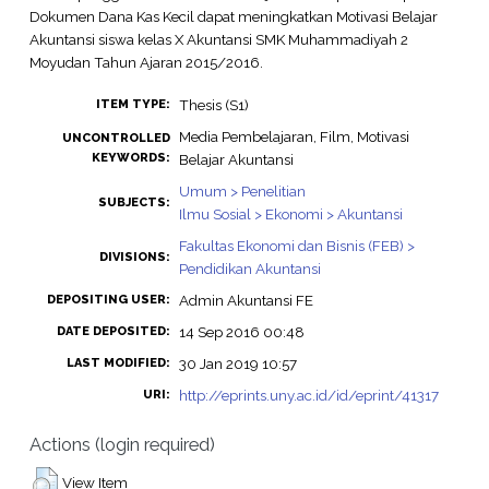
Dokumen Dana Kas Kecil dapat meningkatkan Motivasi Belajar
Akuntansi siswa kelas X Akuntansi SMK Muhammadiyah 2
Moyudan Tahun Ajaran 2015/2016.
Thesis (S1)
ITEM TYPE:
Media Pembelajaran, Film, Motivasi
UNCONTROLLED
KEYWORDS:
Belajar Akuntansi
Umum > Penelitian
SUBJECTS:
Ilmu Sosial > Ekonomi > Akuntansi
Fakultas Ekonomi dan Bisnis (FEB) >
DIVISIONS:
Pendidikan Akuntansi
Admin Akuntansi FE
DEPOSITING USER:
14 Sep 2016 00:48
DATE DEPOSITED:
30 Jan 2019 10:57
LAST MODIFIED:
http://eprints.uny.ac.id/id/eprint/41317
URI:
Actions (login required)
View Item