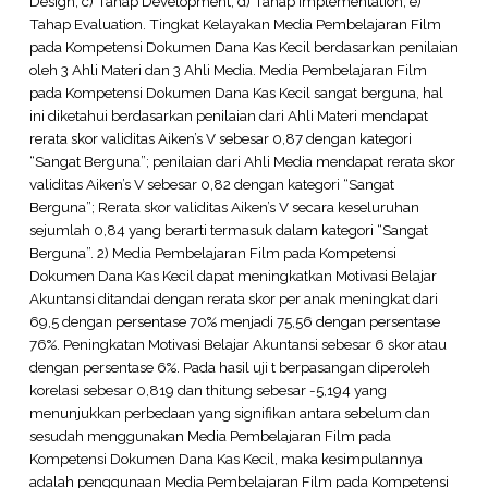
Design, c) Tahap Development, d) Tahap Implementation, e)
Tahap Evaluation. Tingkat Kelayakan Media Pembelajaran Film
pada Kompetensi Dokumen Dana Kas Kecil berdasarkan penilaian
oleh 3 Ahli Materi dan 3 Ahli Media. Media Pembelajaran Film
pada Kompetensi Dokumen Dana Kas Kecil sangat berguna, hal
ini diketahui berdasarkan penilaian dari Ahli Materi mendapat
rerata skor validitas Aiken’s V sebesar 0,87 dengan kategori
“Sangat Berguna”; penilaian dari Ahli Media mendapat rerata skor
validitas Aiken’s V sebesar 0,82 dengan kategori “Sangat
Berguna”; Rerata skor validitas Aiken’s V secara keseluruhan
sejumlah 0,84 yang berarti termasuk dalam kategori “Sangat
Berguna”. 2) Media Pembelajaran Film pada Kompetensi
Dokumen Dana Kas Kecil dapat meningkatkan Motivasi Belajar
Akuntansi ditandai dengan rerata skor per anak meningkat dari
69,5 dengan persentase 70% menjadi 75,56 dengan persentase
76%. Peningkatan Motivasi Belajar Akuntansi sebesar 6 skor atau
dengan persentase 6%. Pada hasil uji t berpasangan diperoleh
korelasi sebesar 0,819 dan thitung sebesar -5,194 yang
menunjukkan perbedaan yang signifikan antara sebelum dan
sesudah menggunakan Media Pembelajaran Film pada
Kompetensi Dokumen Dana Kas Kecil, maka kesimpulannya
adalah penggunaan Media Pembelajaran Film pada Kompetensi