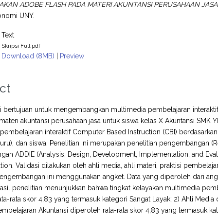
KAN ADOBE FLASH PADA MATERI AKUNTANSI PERUSAHAAN JASA
konomi UNY.
Text
Skripsi Full.pdf
Download (8MB)
|
Preview
ct
ini bertujuan untuk mengembangkan multimedia pembelajaran interakti
materi akuntansi perusahaan jasa untuk siswa kelas X Akuntansi SMK
pembelajaran interaktif Computer Based Instruction (CBI) berdasarkan pe
guru), dan siswa. Penelitian ini merupakan penelitian pengembangan 
an ADDIE (Analysis, Design, Development, Implementation, and Evalu
ion. Validasi dilakukan oleh ahli media, ahli materi, praktisi pembela
pengembangan ini menggunakan angket. Data yang diperoleh dari angket
. Hasil penelitian menunjukkan bahwa tingkat kelayakan multimedia pembe
ata-rata skor 4,83 yang termasuk kategori Sangat Layak; 2) Ahli Media 
 Pembelajaran Akuntansi diperoleh rata-rata skor 4,83 yang termasuk ka