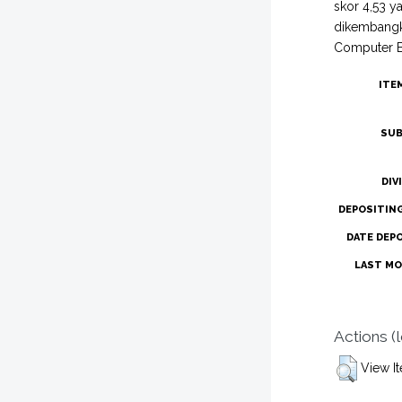
skor 4,53 y
dikembangka
Computer Ba
ITE
SUB
DIV
DEPOSITIN
DATE DEP
LAST MO
Actions (
View I