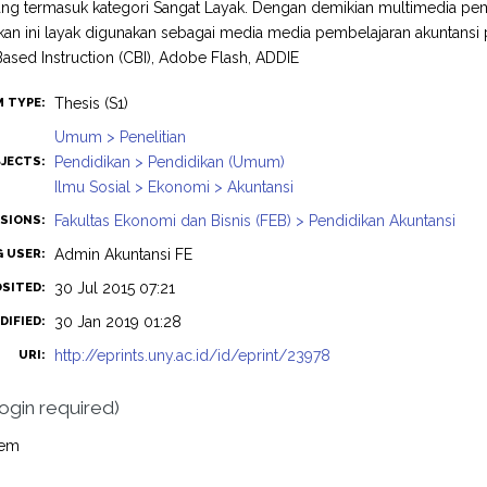
ang termasuk kategori Sangat Layak. Dengan demikian multimedia pemb
n ini layak digunakan sebagai media media pembelajaran akuntansi p
sed Instruction (CBI), Adobe Flash, ADDIE
Thesis (S1)
M TYPE:
Umum > Penelitian
Pendidikan > Pendidikan (Umum)
JECTS:
Ilmu Sosial > Ekonomi > Akuntansi
Fakultas Ekonomi dan Bisnis (FEB) > Pendidikan Akuntansi
ISIONS:
Admin Akuntansi FE
G USER:
30 Jul 2015 07:21
OSITED:
30 Jan 2019 01:28
DIFIED:
http://eprints.uny.ac.id/id/eprint/23978
URI:
login required)
tem