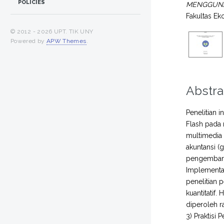
POLICIES
MENGGUNA
Fakultas E
© 2012 -
2026 UPT. TIK UNY
Powered by
APW Themes
.
Abstra
Penelitian 
Flash pada 
multimedia 
akuntansi (
pengembang
Implementat
penelitian 
kuantitatif
diperoleh r
3) Praktisi