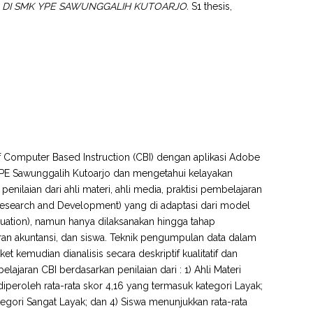
 DI SMK YPE SAWUNGGALIH KUTOARJO.
S1 thesis,
f Computer Based Instruction (CBI) dengan aplikasi Adobe
 YPE Sawunggalih Kutoarjo dan mengetahui kelayakan
nilaian dari ahli materi, ahli media, praktisi pembelajaran
(Research and Development) yang di adaptasi dari model
ation), namun hanya dilaksanakan hingga tahap
jaran akuntansi, dan siswa. Teknik pengumpulan data dalam
 kemudian dianalisis secara deskriptif kualitatif dan
lajaran CBI berdasarkan penilaian dari : 1) Ahli Materi
diperoleh rata-rata skor 4,16 yang termasuk kategori Layak;
tegori Sangat Layak; dan 4) Siswa menunjukkan rata-rata