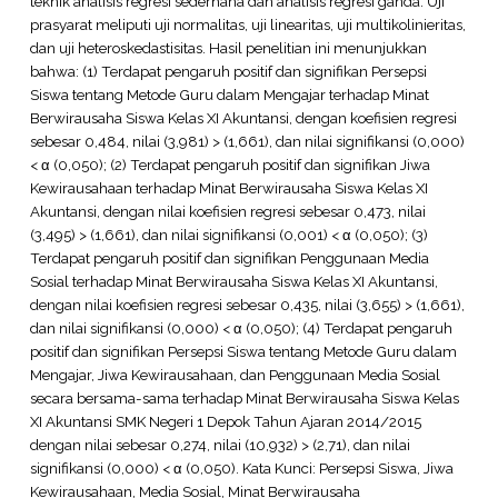
teknik analisis regresi sederhana dan analisis regresi ganda. Uji
prasyarat meliputi uji normalitas, uji linearitas, uji multikolinieritas,
dan uji heteroskedastisitas. Hasil penelitian ini menunjukkan
bahwa: (1) Terdapat pengaruh positif dan signifikan Persepsi
Siswa tentang Metode Guru dalam Mengajar terhadap Minat
Berwirausaha Siswa Kelas XI Akuntansi, dengan koefisien regresi
sebesar 0,484, nilai (3,981) > (1,661), dan nilai signifikansi (0,000)
< α (0,050); (2) Terdapat pengaruh positif dan signifikan Jiwa
Kewirausahaan terhadap Minat Berwirausaha Siswa Kelas XI
Akuntansi, dengan nilai koefisien regresi sebesar 0,473, nilai
(3,495) > (1,661), dan nilai signifikansi (0,001) < α (0,050); (3)
Terdapat pengaruh positif dan signifikan Penggunaan Media
Sosial terhadap Minat Berwirausaha Siswa Kelas XI Akuntansi,
dengan nilai koefisien regresi sebesar 0,435, nilai (3,655) > (1,661),
dan nilai signifikansi (0,000) < α (0,050); (4) Terdapat pengaruh
positif dan signifikan Persepsi Siswa tentang Metode Guru dalam
Mengajar, Jiwa Kewirausahaan, dan Penggunaan Media Sosial
secara bersama-sama terhadap Minat Berwirausaha Siswa Kelas
XI Akuntansi SMK Negeri 1 Depok Tahun Ajaran 2014/2015
dengan nilai sebesar 0,274, nilai (10,932) > (2,71), dan nilai
signifikansi (0,000) < α (0,050). Kata Kunci: Persepsi Siswa, Jiwa
Kewirausahaan, Media Sosial, Minat Berwirausaha