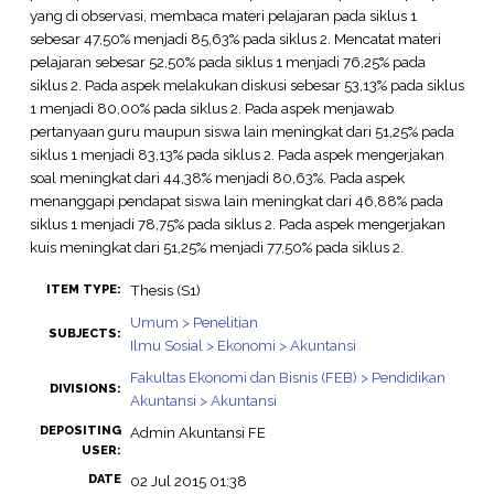
yang di observasi, membaca materi pelajaran pada siklus 1
sebesar 47,50% menjadi 85,63% pada siklus 2. Mencatat materi
pelajaran sebesar 52,50% pada siklus 1 menjadi 76,25% pada
siklus 2. Pada aspek melakukan diskusi sebesar 53,13% pada siklus
1 menjadi 80,00% pada siklus 2. Pada aspek menjawab
pertanyaan guru maupun siswa lain meningkat dari 51,25% pada
siklus 1 menjadi 83,13% pada siklus 2. Pada aspek mengerjakan
soal meningkat dari 44,38% menjadi 80,63%. Pada aspek
menanggapi pendapat siswa lain meningkat dari 46,88% pada
siklus 1 menjadi 78,75% pada siklus 2. Pada aspek mengerjakan
kuis meningkat dari 51,25% menjadi 77,50% pada siklus 2.
Thesis (S1)
ITEM TYPE:
Umum > Penelitian
SUBJECTS:
Ilmu Sosial > Ekonomi > Akuntansi
Fakultas Ekonomi dan Bisnis (FEB) > Pendidikan
DIVISIONS:
Akuntansi > Akuntansi
DEPOSITING
Admin Akuntansi FE
USER:
DATE
02 Jul 2015 01:38