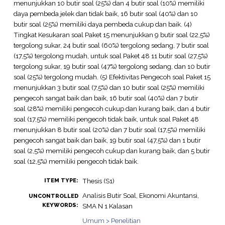
menunjukkan 10 butir soal (25%) dan 4 butir soal (10%) memiliki
daya pembeda jelek dan tidak baik, 16 butir soal (40%) dan 10
butir soal (25%) memiliki daya pembeda cukup dan baik. (4)
Tingkat Kesukaran soal Paket 15 menunjukkan 9 butir soal (22,5%)
tergolong sukar, 24 butir soal (60%) tergolong sedang, 7 butir soal
(17,5%) tergolong mudah, untuk soal Paket 48 11 butir soal (27,5%)
tergolong sukar, 19 butir soal (47%) tergolong sedang, dan 10 butir
soal (25%) tergolong mudah. (5) Efektivitas Pengecoh soal Paket 15
menunjukkan 3 butir soal (7,5%) dan 10 butir soal (25%) memiliki
pengecoh sangat baik dan baik, 16 butir soal (40%) dan 7 butir
soal (28%) memiliki pengecoh cukup dan kurang baik, dan 4 butir
soal (17,5%) memiliki pengecoh tidak baik, untuk soal Paket 48
menunjukkan 8 butir soal (20%) dan 7 butir soal (17,5%) memiliki
pengecoh sangat baik dan baik, 19 butir soal (47,5%) dan 1 butir
soal (2,5%) memiliki pengecoh cukup dan kurang baik, dan 5 butir
soal (12,5%) memiliki pengecoh tidak baik.
Thesis (S1)
ITEM TYPE:
Analisis Butir Soal, Ekonomi Akuntansi,
UNCONTROLLED
KEYWORDS:
SMA N 1 Kalasan
Umum > Penelitian