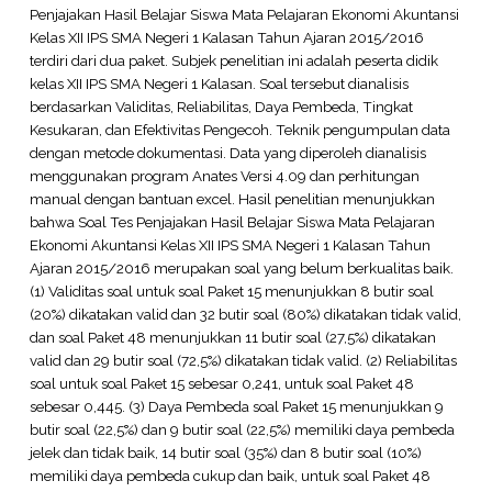
Penjajakan Hasil Belajar Siswa Mata Pelajaran Ekonomi Akuntansi
Kelas XII IPS SMA Negeri 1 Kalasan Tahun Ajaran 2015/2016
terdiri dari dua paket. Subjek penelitian ini adalah peserta didik
kelas XII IPS SMA Negeri 1 Kalasan. Soal tersebut dianalisis
berdasarkan Validitas, Reliabilitas, Daya Pembeda, Tingkat
Kesukaran, dan Efektivitas Pengecoh. Teknik pengumpulan data
dengan metode dokumentasi. Data yang diperoleh dianalisis
menggunakan program Anates Versi 4.09 dan perhitungan
manual dengan bantuan excel. Hasil penelitian menunjukkan
bahwa Soal Tes Penjajakan Hasil Belajar Siswa Mata Pelajaran
Ekonomi Akuntansi Kelas XII IPS SMA Negeri 1 Kalasan Tahun
Ajaran 2015/2016 merupakan soal yang belum berkualitas baik.
(1) Validitas soal untuk soal Paket 15 menunjukkan 8 butir soal
(20%) dikatakan valid dan 32 butir soal (80%) dikatakan tidak valid,
dan soal Paket 48 menunjukkan 11 butir soal (27,5%) dikatakan
valid dan 29 butir soal (72,5%) dikatakan tidak valid. (2) Reliabilitas
soal untuk soal Paket 15 sebesar 0,241, untuk soal Paket 48
sebesar 0,445. (3) Daya Pembeda soal Paket 15 menunjukkan 9
butir soal (22,5%) dan 9 butir soal (22,5%) memiliki daya pembeda
jelek dan tidak baik, 14 butir soal (35%) dan 8 butir soal (10%)
memiliki daya pembeda cukup dan baik, untuk soal Paket 48