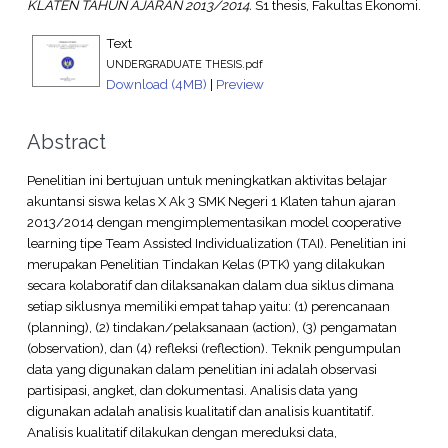
KLATEN TAHUN AJARAN 2013/2014.
S1 thesis, Fakultas Ekonomi.
Text
UNDERGRADUATE THESIS.pdf
Download (4MB)
|
Preview
Abstract
Penelitian ini bertujuan untuk meningkatkan aktivitas belajar
akuntansi siswa kelas X Ak 3 SMK Negeri 1 Klaten tahun ajaran
2013/2014 dengan mengimplementasikan model cooperative
learning tipe Team Assisted Individualization (TAI). Penelitian ini
merupakan Penelitian Tindakan Kelas (PTK) yang dilakukan
secara kolaboratif dan dilaksanakan dalam dua siklus dimana
setiap siklusnya memiliki empat tahap yaitu: (1) perencanaan
(planning), (2) tindakan/pelaksanaan (action), (3) pengamatan
(observation), dan (4) refleksi (reflection). Teknik pengumpulan
data yang digunakan dalam penelitian ini adalah observasi
partisipasi, angket, dan dokumentasi. Analisis data yang
digunakan adalah analisis kualitatif dan analisis kuantitatif.
Analisis kualitatif dilakukan dengan mereduksi data,