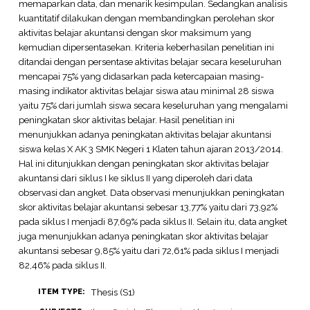
memaparkan data, dan menarik kesimpulan. Sedangkan analisis
kuantitatif dilakukan dengan membandingkan perolehan skor
aktivitas belajar akuntansi dengan skor maksimum yang
kemudian dipersentasekan. Kriteria keberhasilan penelitian ini
ditandai dengan persentase aktivitas belajar secara keseluruhan
mencapai 75% yang didasarkan pada ketercapaian masing-
masing indikator aktivitas belajar siswa atau minimal 28 siswa
yaitu 75% dari jumlah siswa secara keseluruhan yang mengalami
peningkatan skor aktivitas belajar. Hasil penelitian ini
menunjukkan adanya peningkatan aktivitas belajar akuntansi
siswa kelas X AK 3 SMK Negeri 1 Klaten tahun ajaran 2013/2014.
Hal ini ditunjukkan dengan peningkatan skor aktivitas belajar
akuntansi dari siklus I ke siklus II yang diperoleh dari data
observasi dan angket. Data observasi menunjukkan peningkatan
skor aktivitas belajar akuntansi sebesar 13,77% yaitu dari 73,92%
pada siklus I menjadi 87,69% pada siklus II. Selain itu, data angket
juga menunjukkan adanya peningkatan skor aktivitas belajar
akuntansi sebesar 9,85% yaitu dari 72,61% pada siklus I menjadi
82,46% pada siklus II.
Thesis (S1)
ITEM TYPE: