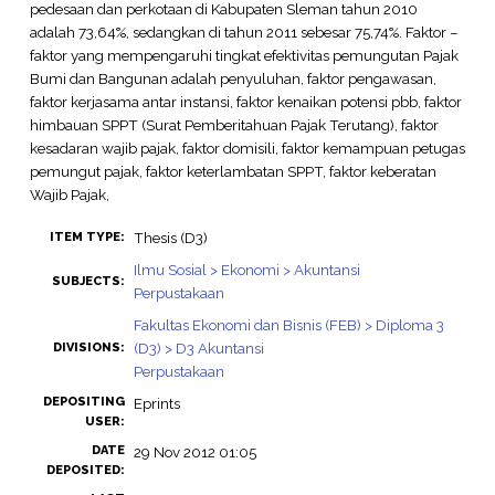
pedesaan dan perkotaan di Kabupaten Sleman tahun 2010
adalah 73,64%, sedangkan di tahun 2011 sebesar 75,74%. Faktor –
faktor yang mempengaruhi tingkat efektivitas pemungutan Pajak
Bumi dan Bangunan adalah penyuluhan, faktor pengawasan,
faktor kerjasama antar instansi, faktor kenaikan potensi pbb, faktor
himbauan SPPT (Surat Pemberitahuan Pajak Terutang), faktor
kesadaran wajib pajak, faktor domisili, faktor kemampuan petugas
pemungut pajak, faktor keterlambatan SPPT, faktor keberatan
Wajib Pajak,
Thesis (D3)
ITEM TYPE:
Ilmu Sosial > Ekonomi > Akuntansi
SUBJECTS:
Perpustakaan
Fakultas Ekonomi dan Bisnis (FEB) > Diploma 3
(D3) > D3 Akuntansi
DIVISIONS:
Perpustakaan
DEPOSITING
Eprints
USER:
DATE
29 Nov 2012 01:05
DEPOSITED: