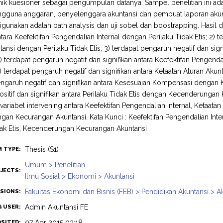
nik kuesioner sebagai pengumpulan datanya. Sampel penelitian ini 
gguna anggaran, penyelenggara akuntansi dan pembuat laporan akuntab
igunakan adalah path analysis dan uji sobel dan boostrapping. Hasil dar
ntara Keefektifan Pengendalian Internal dengan Perilaku Tidak Etis; 2) 
tansi dengan Perilaku Tidak Etis; 3) terdapat pengaruh negatif dan si
 4) terdapat pengaruh negatif dan signifikan antara Keefektifan Peng
5) terdapat pengaruh negatif dan signifikan antara Ketaatan Aturan A
ngaruh negatif dan signifikan antara Kesesuaian Kompensasi dengan 
sitif dan signifikan antara Perilaku Tidak Etis dengan Kecenderungan 
ariabel intervening antara Keefektifan Pengendalian Internal, Ketaat
an Kecurangan Akuntansi. Kata Kunci : Keefektifan Pengendalian Inte
dak Etis, Kecenderungan Kecurangan Akuntansi
Thesis (S1)
M TYPE:
Umum > Penelitian
JECTS:
Ilmu Sosial > Ekonomi > Akuntansi
Fakultas Ekonomi dan Bisnis (FEB) > Pendidikan Akuntansi > A
ISIONS:
Admin Akuntansi FE
G USER:
07 Apr 2015 03:18
OSITED: