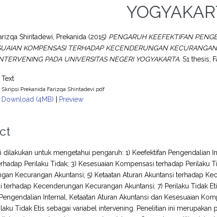
YOGYAKAR
arizqa Shintadewi, Prekanida
(2015)
PENGARUH KEEFEKTIFAN PENGE
SUAIAN KOMPENSASI TERHADAP KECENDERUNGAN KECURANGAN A
INTERVENING PADA UNIVERSITAS NEGERI YOGYAKARTA.
S1 thesis, 
Text
Skripsi Prekanida Farizqa Shintadevi.pdf
Download (4MB)
|
Preview
ct
ni dilakukan untuk mengetahui pengaruh: 1) Keefektifan Pengendalian Int
erhadap Perilaku Tidak; 3) Kesesuaian Kompensasi terhadap Perilaku Tid
an Kecurangan Akuntansi; 5) Ketaatan Aturan Akuntansi terhadap Ke
 terhadap Kecenderungan Kecurangan Akuntansi; 7) Perilaku Tidak E
 Pengendalian Internal, Ketaatan Aturan Akuntansi dan Kesesuaian 
laku Tidak Etis sebagai variabel intervening. Penelitian ini merupakan