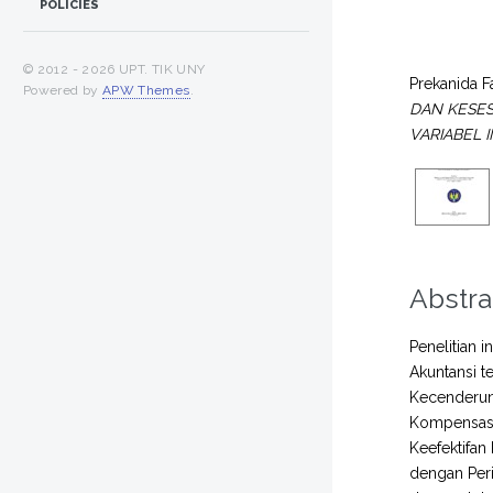
POLICIES
© 2012 -
2026 UPT. TIK UNY
Prekanida F
Powered by
APW Themes
.
DAN KESE
VARIABEL 
Abstra
Penelitian i
Akuntansi t
Kecenderung
Kompensasi
Keefektifan
dengan Peri