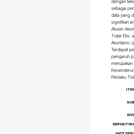
dengan tek
sebagai pen
data yang d
signifikan a
Aturan Akun
Tidak Etis;
Akuntansi; 
Terdapat pe
pengaruh po
merupakan v
Kecenderung
Perilaku Ti
ITE
SUB
DIV
DEPOSITIN
DATE DEP