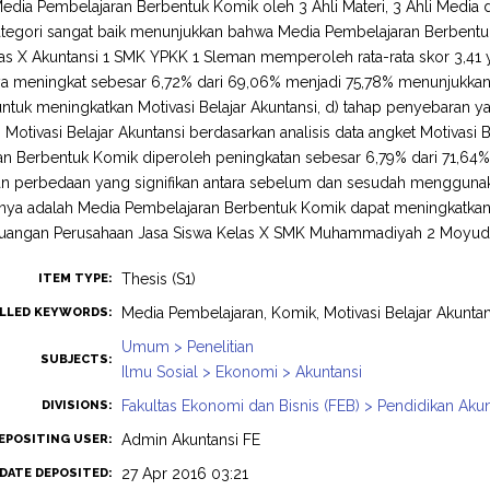
edia Pembelajaran Berbentuk Komik oleh 3 Ahli Materi, 3 Ahli Media 
tegori sangat baik menunjukkan bahwa Media Pembelajaran Berbentuk
as X Akuntansi 1 SMK YPKK 1 Sleman memperoleh rata-rata skor 3,41 y
ya meningkat sebesar 6,72% dari 69,06% menjadi 75,78% menunjukka
ntuk meningkatkan Motivasi Belajar Akuntansi, d) tahap penyebaran ya
 Motivasi Belajar Akuntansi berdasarkan analisis data angket Motiva
n Berbentuk Komik diperoleh peningkatan sebesar 6,79% dari 71,64% 
n perbedaan yang signifikan antara sebelum dan sesudah mengguna
nya adalah Media Pembelajaran Berbentuk Komik dapat meningkatkan
uangan Perusahaan Jasa Siswa Kelas X SMK Muhammadiyah 2 Moyuda
Thesis (S1)
ITEM TYPE:
Media Pembelajaran, Komik, Motivasi Belajar Akuntan
LLED KEYWORDS:
Umum > Penelitian
SUBJECTS:
Ilmu Sosial > Ekonomi > Akuntansi
Fakultas Ekonomi dan Bisnis (FEB) > Pendidikan Akun
DIVISIONS:
Admin Akuntansi FE
EPOSITING USER:
27 Apr 2016 03:21
DATE DEPOSITED: