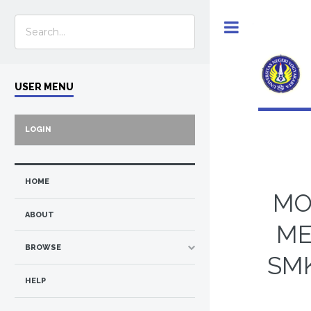
Toggle
USER MENU
LOGIN
HOME
MO
ABOUT
ME
BROWSE
SM
HELP