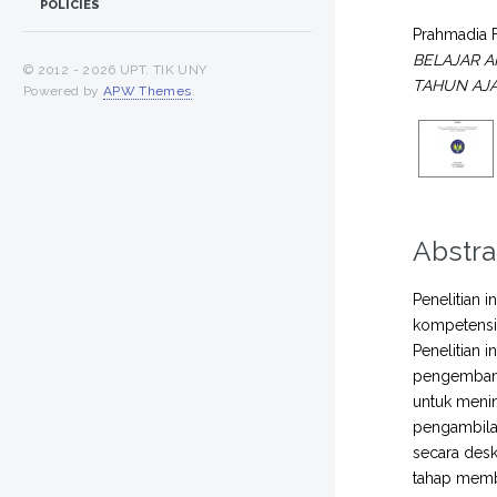
POLICIES
Prahmadia 
BELAJAR 
© 2012 -
2026 UPT. TIK UNY
TAHUN AJA
Powered by
APW Themes
.
Abstra
Penelitian 
kompetensi
Penelitian 
pengembang
untuk menin
pengambilan
secara desk
tahap membu