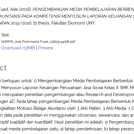
Fuad, Ade
(2016)
PENGEMBANGAN MEDIA PEMBELAJARAN BERBEN
AKUNTANSI PADA KOMPETENSI MENYUSUN LAPORAN KEUANGAN 
RAN 2015/2016.
S1 thesis, Fakultas Ekonomi UNY.
Text
SKRIPSI_Ade Prahmadia Fuad_12803244008.pdf
Download (13MB)
|
Preview
ct
ini bertujuan untuk: 1) Mengembangkan Media Pembelajaran Berbentuk 
 Menyusun Laporan Keuangan Perusahaan Jasa Siswa Kelas X SMK 
ini merupakan penelitian pengembangan atau Research and Developmen
an 4D. Pada tahap pengembangan Media Pembelajaran Berbentuk Kom
gkatkan Motivasi Belajar Akuntansi oleh 3 Ahli Materi, 3 Ahli Media, 1 
 data pada penelitian ini menggunakan observasi, wawancara, dan ang
riptif kualitatif dan kuantitatif. Hasil penelitian ini adalah: 1) Peng
at media pembelajaran yaitu: a) tahap pendefinisian, b) tahap peran