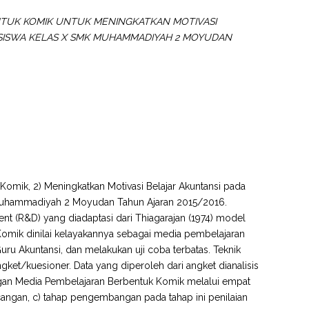
TUK KOMIK UNTUK MENINGKATKAN MOTIVASI
SISWA KELAS X SMK MUHAMMADIYAH 2 MOYUDAN
Komik, 2) Meningkatkan Motivasi Belajar Akuntansi pada
Muhammadiyah 2 Moyudan Tahun Ajaran 2015/2016.
t (R&D) yang diadaptasi dari Thiagarajan (1974) model
ik dinilai kelayakannya sebagai media pembelajaran
Guru Akuntansi, dan melakukan uji coba terbatas. Teknik
ket/kuesioner. Data yang diperoleh dari angket dianalisis
embangan Media Pembelajaran Berbentuk Komik melalui empat
cangan, c) tahap pengembangan pada tahap ini penilaian