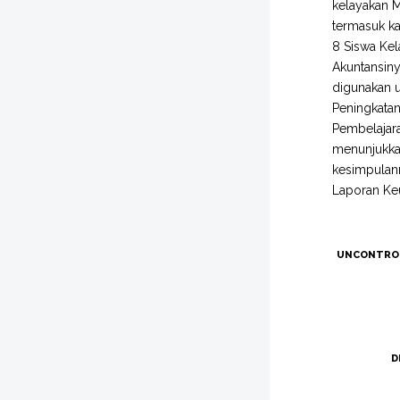
kelayakan M
termasuk ka
8 Siswa Kel
Akuntansin
digunakan u
Peningkatan
Pembelajara
menunjukka
kesimpulan
Laporan Ke
UNCONTRO
D