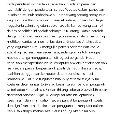
pada penulisan skripsi Jenis penelitian ini adalah penelitian
kuantitatif dengan pendekatan survei. Populasi dalam penelitian
ini adalah seluruh mahasiswa akuntansi yang sedang menyusun
skripsi di Fakultas Ekonomi jurusan Akuntansi Universitas Negeri
Yogyakarta yakni angkatan 2005 – 2008. Sampel yang diambil
dalam penelitian ini adalah sebanyak 110 orang. Data diperoleh
dengan membagikan kuesioner. Uji prasyarat analisis meliputi uji
multikolinearitas, uji normalitas, dan uji linearitas. Analisis data
yang digunakan untuk menguji hipotesis pertama dan kedua
adalah uji regresi linear sederhana, sedangkan untuk menguji
hipotesis ketiga menggunakan uji regresi berganda. Hasil
penelitian memperlihatkan: (1) computer anxiety (anticipation dan
fear) secara parsial berpengaruh positif dan signifikan terhadap
keahlian penggunaan komputer dalam penulisan skripsi
mahasiswa. Hal itu ditunjukkan nilai rx1y sebesar 0,291. Nilai
koefisien determinasi r2x1y atau besarnya sumbangan pengaruh
X1 terhadap Y adalah 0,084 dan thitung sebesar 2,025 lebih besar
dari ttabel sebesar 0,198, (2) computer attitude (optimism,
pessimism, dan intimidation) secara parsial berpengaruh positif
dan signifikan terhadap keahlian penggunaan komputer dalam
penulisan skripsi mahasiswa. Hal itu ditunjukkan nilai rx2y