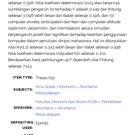
sebesar 0,396. Nilai koefisien determinasi r2x2y atau besarnya
sumbangan pengaruh X2 terhadap Y adalah 0,149 dan thitung
sebesar 3,098 lebih besar dari ttabel sebesar 0,198, dan (3)
computer anxiety (anticipation dan fear) dan computer attitude
(optimism, pessimism, dan intimidation) secara simultan
berpengaruh positif dan signifikan terhadap keahlian penggunaan
komputer dalam penulisan skripsi mahasiswa. Hal ini ditunjukkan
nilai Ry(1,2) sebesar 0,343 lebih besar dari rtabel sebesar 0,198.
Nilai koefisien determinasi (Adjusted R2) sebesar 0,101.
Berdasarkan hasil perhitungan uji F diperoleh nilai Fhitung
sebesar 7,123.
Thesis (S1)
ITEM TYPE:
Ilmu Sosial > Ekonomi > Akuntansi
SUBJECTS:
Perpustakaan
Fakultas Ekonomi dan Bisnis (FEB) > Pendidikan
Akuntansi > Akuntansi
DIVISIONS:
Perpustakaan
DEPOSITING
Eprints
USER: