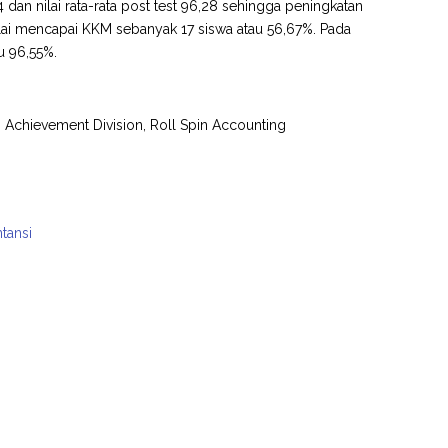
3,14 dan nilai rata-rata post test 96,28 sehingga peningkatan
 nilai mencapai KKM sebanyak 17 siswa atau 56,67%. Pada
u 96,55%.
s Achievement Division, Roll Spin Accounting
tansi