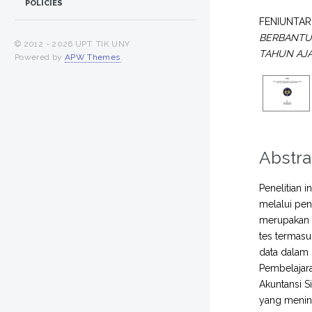
POLICIES
FENIUNTARI
BERBANTU 
© 2012 -
2026 UPT. TIK UNY
TAHUN AJA
Powered by
APW Themes
.
Abstra
Penelitian 
melalui pen
merupakan P
tes termasuk
data dalam p
Pembelajara
Akuntansi S
yang meningk