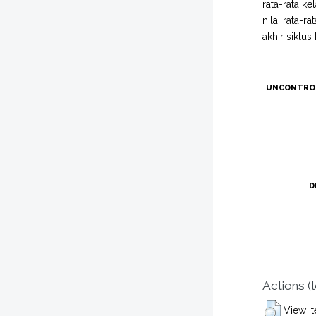
rata-rata ke
nilai rata-
akhir siklu
UNCONTRO
D
Actions (
View I