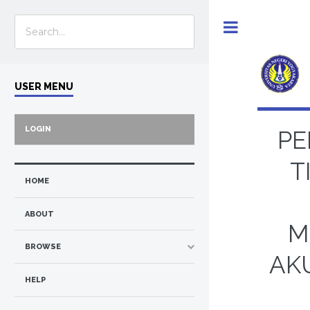
Toggle
USER MENU
LOGIN
PE
T
HOME
ABOUT
M
BROWSE
AK
HELP