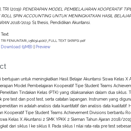
, TRI
(2019)
PENERAPAN MODEL PEMBELAJARAN KOOPERATIF TIPE
ROLL SPIN ACCOUNTING UNTUK MENINGKATKAN HASIL BELAJAR 
RAN 2018/2019.
S1 thesis, Pendidikan Akuntansi.
Text
TRI FENIUNTARI_15803241007_FULL TEXT SKRIPSI.pdf
Download (9MB)
|
Preview
ct
ini bertujuan untuk meningkatkan Hasil Belajar Akuntansi Siswa Kelas
erapan Model Pembelajaran Kooperatif Tipe Student Teams Achievement
enelitian Tindakan Kelas (PTK) yang dilaksanakan dalam dua siklus
 pre test dan post test, serta catatan lapangan. Instrumen yang digunak
enelitian ini adalah analisis data kuantitatif dan analisis data kualita
n Kooperatif Tipe Student Teams Achievement Divisions berbantu Rol
iswa Kelas X Akuntansi 2 SMK YPKK 2 Sleman Tahun Ajaran 2018/2019. H
at dari siklus I ke siklus II. Pada siklus I nilai rata-rata pre test sebes