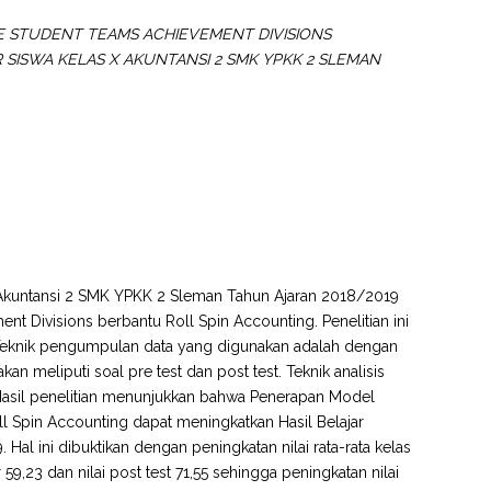
 STUDENT TEAMS ACHIEVEMENT DIVISIONS
SISWA KELAS X AKUNTANSI 2 SMK YPKK 2 SLEMAN
 X Akuntansi 2 SMK YPKK 2 Sleman Tahun Ajaran 2018/2019
 Divisions berbantu Roll Spin Accounting. Penelitian ini
. Teknik pengumpulan data yang digunakan adalah dengan
an meliputi soal pre test dan post test. Teknik analisis
tif. Hasil penelitian menunjukkan bahwa Penerapan Model
l Spin Accounting dapat meningkatkan Hasil Belajar
al ini dibuktikan dengan peningkatan nilai rata-rata kelas
ar 59,23 dan nilai post test 71,55 sehingga peningkatan nilai