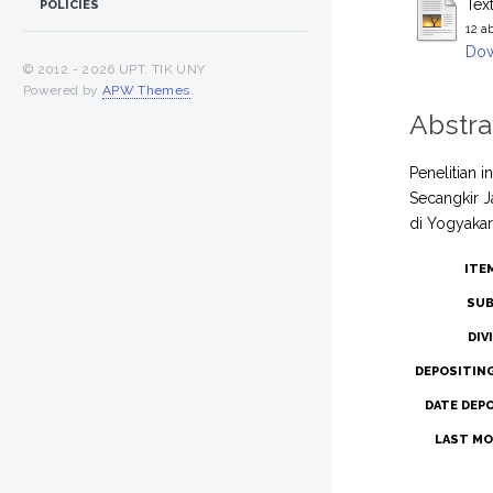
Tex
POLICIES
12 a
Dow
© 2012 -
2026 UPT. TIK UNY
Powered by
APW Themes
.
Abstra
Penelitian 
Secangkir J
di Yogyaka
ITE
SUB
DIV
DEPOSITIN
DATE DEP
LAST MO