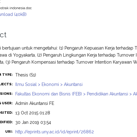
t
bstrak indonesia.doc
nload (40kB)
ct
ini bertujuan untuk mengetahui: (1) Pengaruh Kepuasan Kerja terhada
awa di Yogyakarta, (2) Pengaruh Lingkungan Kerja terhadap Turnover
rta, (3) Pengaruh Kompensasi terhadap Turnover Intention Karyawan 
Thesis (S1)
M TYPE:
Ilmu Sosial > Ekonomi > Akuntansi
JECTS:
Fakultas Ekonomi dan Bisnis (FEB) > Pendidikan Akuntansi > A
ISIONS:
Admin Akuntansi FE
G USER:
13 Oct 2015 01:28
OSITED:
30 Jan 2019 03:54
DIFIED:
http://eprints.uny.ac.id/id/eprint/26862
URI: