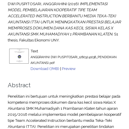
DWI PUSPITOSARI, ANGGRAHINI
(2016)
IMPLEMENTASI
MODEL PEMBELAJARAN KOOPERATIF TIPE TEAM
ACCELERATED INSTRUCTION BERBANTU MEDIA TEKA-TEKI
AKUNTANSI (TTA) UNTUK MENINGKATKAN PRESTASI BELAJAR
MEMPROSES DOKUMEN DANA KAS KECIL SISWA KELAS X
AKUNTANSI SMK MUHAMADIYAH 1 PRAMBANAN KLATEN.
S1
thesis, Fakultas Ekonomi UNY.
Text
ANGGRAHINI DWI PUSPITOSARI_12803241038_PENDIDIKAN
AKUNTANSI.pdf
Download (7MB)
|
Preview
Abstract
Penelitian ini bertujuan untuk meningkatkan prestasi belajar pada
kompetensi memproses dokumen dana kas kecil siswa Kelas X
Akuntansi SMK Muhamadiyah 1 Prambanan Klaten tahun ajaran
2015/2016 melalui implementasi model pembelajaran kooperatif
tipe Team Accelerated Instruction berbantu media Teka-Teki
Akuntansi (TTA). Penelitian ini merupakan penelitian tindakan