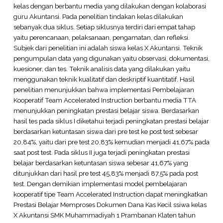
kelas dengan berbantu media yang dilakukan dengan kolaborasi
guru Akuntansi. Pada penelitian tindakan kelas dilakukan
sebanyak dua siklus. Setiap siklusnya terdiri dari empat tahap
yaitu perencanaan, pelaksanaan, pengamatan, dan refleksi.
Subjek dari penelitian ini adalah siswa kelas X Akuntansi. Teknik
pengumpulan data yang digunakan yaitu observasi, dokumentasi,
kuesioner, dan tes. Teknik analisis data yang dilakukan yaitu
menggunakan teknik kualitatif dan deskriptif kuantitatif. Hasil
penelitian menunjukkan bahwa implementasi Pembelajaran
Kooperatif Team Accelerated Instruction berbantu media TTA
menunjukkan peningkatan prestasi belajar siswa. Berdasarkan
hasil tes pada siklus I diketahui terjadi peningkatan prestasi belajar
berdasarkan ketuntasan siswa dari pre test ke post test sebesar
20,84%, yaitu dari pre test 20,83% kemudian menjadi 41,67% pada
saat post test. Pada siklus II juga terjadi peningkatan prestasi
belajar berdasarkan ketuntasan siswa sebesar 41,67% yang
ditunjukkan dari hasil pre test 45,83% menjadi 87,5% pada post
test. Dengan demikian implementasi model pembelajaran
kooperatif tipe Team Accelerated Instruction dapat meningkatkan
Prestasi Belajar Memproses Dokumen Dana Kas Kecil ssiwa kelas
X Akuntansi SMK Muhammadiyah 1 Prambanan Klaten tahun