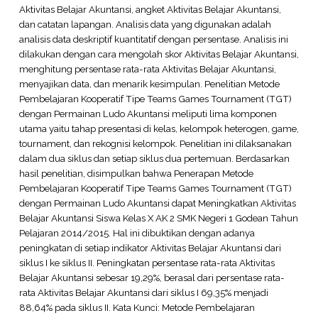
Aktivitas Belajar Akuntansi, angket Aktivitas Belajar Akuntansi,
dan catatan lapangan. Analisis data yang digunakan adalah
analisis data deskriptif kuantitatif dengan persentase. Analisis ini
dilakukan dengan cara mengolah skor Aktivitas Belajar Akuntansi,
menghitung persentase rata-rata Aktivitas Belajar Akuntansi,
menyajikan data, dan menarik kesimpulan. Penelitian Metode
Pembelajaran Kooperatif Tipe Teams Games Tournament (TGT)
dengan Permainan Ludo Akuntansi meliputi lima komponen
utama yaitu tahap presentasi di kelas, kelompok heterogen, game,
tournament, dan rekognisi kelompok. Penelitian ini dilaksanakan
dalam dua siklus dan setiap siklus dua pertemuan. Berdasarkan
hasil penelitian, disimpulkan bahwa Penerapan Metode
Pembelajaran Kooperatif Tipe Teams Games Tournament (TGT)
dengan Permainan Ludo Akuntansi dapat Meningkatkan Aktivitas
Belajar Akuntansi Siswa Kelas X AK 2 SMK Negeri 1 Godean Tahun
Pelajaran 2014/2015. Hal ini dibuktikan dengan adanya
peningkatan di setiap indikator Aktivitas Belajar Akuntansi dari
siklus I ke siklus II. Peningkatan persentase rata-rata Aktivitas
Belajar Akuntansi sebesar 19,29%, berasal dari persentase rata-
rata Aktivitas Belajar Akuntansi dari siklus I 69,35% menjadi
88,64% pada siklus II. Kata Kunci: Metode Pembelajaran