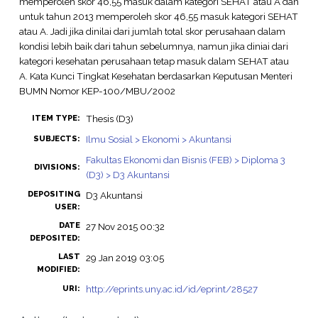
memperoleh skor 46,55 masuk dalam kategori SEHAT atau A dan
untuk tahun 2013 memperoleh skor 46,55 masuk kategori SEHAT
atau A. Jadi jika dinilai dari jumlah total skor perusahaan dalam
kondisi lebih baik dari tahun sebelumnya, namun jika diniai dari
kategori kesehatan perusahaan tetap masuk dalam SEHAT atau
A. Kata Kunci Tingkat Kesehatan berdasarkan Keputusan Menteri
BUMN Nomor KEP-100/MBU/2002
Thesis (D3)
ITEM TYPE:
Ilmu Sosial > Ekonomi > Akuntansi
SUBJECTS:
Fakultas Ekonomi dan Bisnis (FEB) > Diploma 3
DIVISIONS:
(D3) > D3 Akuntansi
DEPOSITING
D3 Akuntansi
USER:
DATE
27 Nov 2015 00:32
DEPOSITED:
LAST
29 Jan 2019 03:05
MODIFIED:
http://eprints.uny.ac.id/id/eprint/28527
URI: