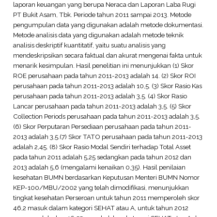
laporan keuangan yang berupa Neraca dan Laporan Laba Rugi
PT Bukit Asam, Tbk. Periode tahun 2011 sampai 2013. Metode
pengumpulan data yang digunakan adalah metode dokumentasi.
Metode analisis data yang digunakan adalah metode teknik
analisis deskriptif kuantitatif, yaitu suatu analisis yang
mendeskripsikan secara faktual dan akurat mengenai fakta untuk
menarik kesimpulan. Hasil penelitian ini menunjukkan (1) Skor
ROE perusahaan pada tahun 2011-2013 adalah 14. (2) Skor ROI
perusahaan pada tahun 2011-2013 adalah 10,5. (3) Skor Rasio Kas
perusahaan pada tahun 2011-2013 adalah 3,5. (4) Skor Rasio
Lancar perusahaan pada tahun 2011-2013 adalah 3,5. (5) Skor
Collection Periods perusahaan pada tahun 2011-2013 adalah 3,5.
(6) Skor Perputaran Persediaan perusahaan pada tahun 2011-
2013 adalah 3,5.(7) Skor TATO perusahaan pada tahun 2011-2013
adalah 2,45. (8) Skor Rasio Modal Sendiri terhadap Total Asset
pada tahun 2011 adalah 5,25 sedangkan pada tahun 2012 dan
2013 adalah 5,6 (mengalami kenaikan 0,35). Hasil penilaian
kesehatan BUMN berdasarkan Keputusan Menteri BUMN Nomor
KEP-100/MBU/2002 yang telah dimodifikasi, menunjukkan
tingkat kesehatan Perseroan untuk tahun 2011 memperoleh skor
46,2 masuk dalam kategori SEHAT atau A, untuk tahun 2012