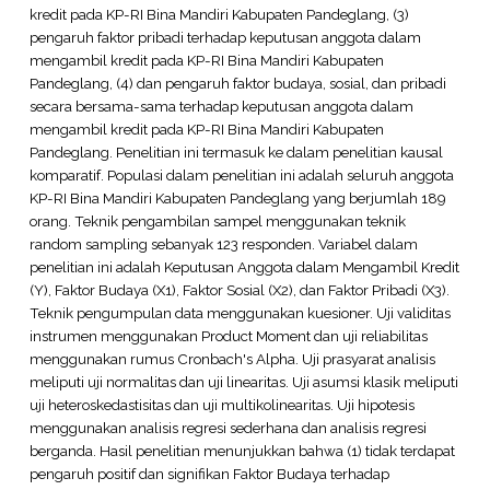
kredit pada KP-RI Bina Mandiri Kabupaten Pandeglang, (3)
pengaruh faktor pribadi terhadap keputusan anggota dalam
mengambil kredit pada KP-RI Bina Mandiri Kabupaten
Pandeglang, (4) dan pengaruh faktor budaya, sosial, dan pribadi
secara bersama-sama terhadap keputusan anggota dalam
mengambil kredit pada KP-RI Bina Mandiri Kabupaten
Pandeglang. Penelitian ini termasuk ke dalam penelitian kausal
komparatif. Populasi dalam penelitian ini adalah seluruh anggota
KP-RI Bina Mandiri Kabupaten Pandeglang yang berjumlah 189
orang. Teknik pengambilan sampel menggunakan teknik
random sampling sebanyak 123 responden. Variabel dalam
penelitian ini adalah Keputusan Anggota dalam Mengambil Kredit
(Y), Faktor Budaya (X1), Faktor Sosial (X2), dan Faktor Pribadi (X3).
Teknik pengumpulan data menggunakan kuesioner. Uji validitas
instrumen menggunakan Product Moment dan uji reliabilitas
menggunakan rumus Cronbach's Alpha. Uji prasyarat analisis
meliputi uji normalitas dan uji linearitas. Uji asumsi klasik meliputi
uji heteroskedastisitas dan uji multikolinearitas. Uji hipotesis
menggunakan analisis regresi sederhana dan analisis regresi
berganda. Hasil penelitian menunjukkan bahwa (1) tidak terdapat
pengaruh positif dan signifikan Faktor Budaya terhadap