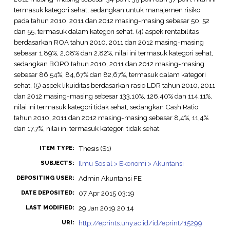
termasuk kategori sehat, sedangkan untuk manajemen risiko
pada tahun 2010, 2011 dan 2012 masing-masing sebesar 50, 52
dan 55, termasuk dalam kategori sehat. (4) aspek rentabilitas
berdasarkan ROA tahun 2010, 2011 dan 2012 masing-masing
sebesar 1,89%, 2,08% dan 2,82%, nilai ini termasuk kategori sehat,
sedangkan BOPO tahun 2010, 2011 dan 2012 masing-masing
sebesar 86,54%, 84,67% dan 82,67%, termasuk dalam kategori
sehat. (5) aspek likuiditas berdasarkan rasio LDR tahun 2010, 2011
dan 2012 masing-masing sebesar 133,10%, 126,40% dan 114,11%,
nilai ini termasuk kategori tidak sehat, sedangkan Cash Ratio
tahun 2010, 2011 dan 2012 masing-masing sebesar 8,4%, 11,4%
dan 17,7%, nilai ini termasuk kategori tidak sehat.
Thesis (S1)
ITEM TYPE:
Ilmu Sosial > Ekonomi > Akuntansi
SUBJECTS:
Admin Akuntansi FE
DEPOSITING USER:
07 Apr 2015 03:19
DATE DEPOSITED:
29 Jan 2019 20:14
LAST MODIFIED:
http://eprints.uny.ac.id/id/eprint/15299
URI: