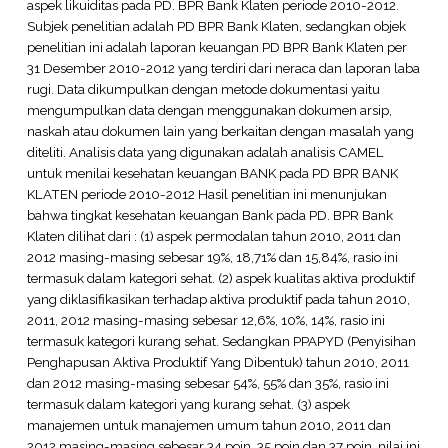
aspek likuiditas pada PD. BPR Bank Klaten periode 2010-2012.
Subjek penelitian adalah PD BPR Bank Klaten, sedangkan objek
penelitian ini adalah laporan keuangan PD BPR Bank Klaten per
31 Desember 2010-2012 yang terdiri dari neraca dan laporan laba
rugi. Data dikumpulkan dengan metode dokumentasi yaitu
mengumpulkan data dengan menggunakan dokumen arsip,
naskah atau dokumen lain yang berkaitan dengan masalah yang
diteliti. Analisis data yang digunakan adalah analisis CAMEL
untuk menilai kesehatan keuangan BANK pada PD BPR BANK
KLATEN periode 2010-2012 Hasil penelitian ini menunjukan
bahwa tingkat kesehatan keuangan Bank pada PD. BPR Bank
Klaten dilihat dari : (1) aspek permodalan tahun 2010, 2011 dan
2012 masing-masing sebesar 19%, 18,71% dan 15,84%, rasio ini
termasuk dalam kategori sehat. (2) aspek kualitas aktiva produktif
yang diklasifikasikan terhadap aktiva produktif pada tahun 2010,
2011, 2012 masing-masing sebesar 12,6%, 10%, 14%, rasio ini
termasuk kategori kurang sehat. Sedangkan PPAPYD (Penyisihan
Penghapusan Aktiva Produktif Yang Dibentuk) tahun 2010, 2011
dan 2012 masing-masing sebesar 54%, 55% dan 35%, rasio ini
termasuk dalam kategori yang kurang sehat. (3) aspek
manajemen untuk manajemen umum tahun 2010, 2011 dan
2012 masing-masing sebesar 34 poin, 35 poin dan 37 poin, nilai ini