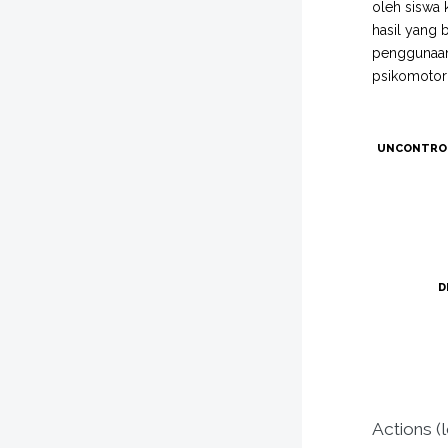
oleh siswa 
hasil yang 
penggunaan 
psikomotori
UNCONTRO
D
Actions (