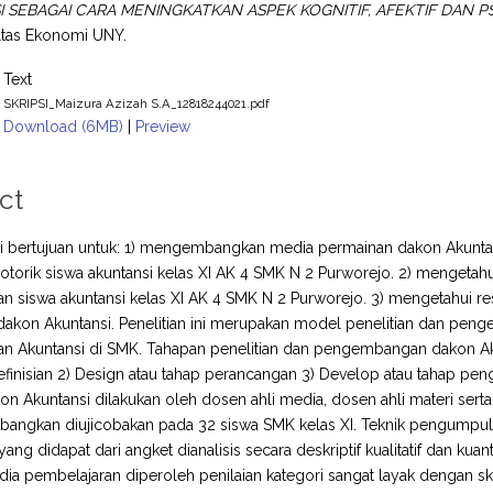
 SEBAGAI CARA MENINGKATKAN ASPEK KOGNITIF, AFEKTIF DAN P
ultas Ekonomi UNY.
Text
SKRIPSI_Maizura Azizah S.A_12818244021.pdf
Download (6MB)
|
Preview
ct
ini bertujuan untuk: 1) mengembangkan media permainan dakon Akuntan
torik siswa akuntansi kelas XI AK 4 SMK N 2 Purworejo. 2) mengeta
an siswa akuntansi kelas XI AK 4 SMK N 2 Purworejo. 3) mengetahui
dakon Akuntansi. Penelitian ini merupakan model penelitian dan pe
n Akuntansi di SMK. Tahapan penelitian dan pengembangan dakon Akuntan
finisian 2) Design atau tahap perancangan 3) Develop atau tahap pe
kon Akuntansi dilakukan oleh dosen ahli media, dosen ahli materi serta
angkan diujicobakan pada 32 siswa SMK kelas XI. Teknik pengumpula
yang didapat dari angket dianalisis secara deskriptif kualitatif dan ku
ia pembelajaran diperoleh penilaian kategori sangat layak dengan skor