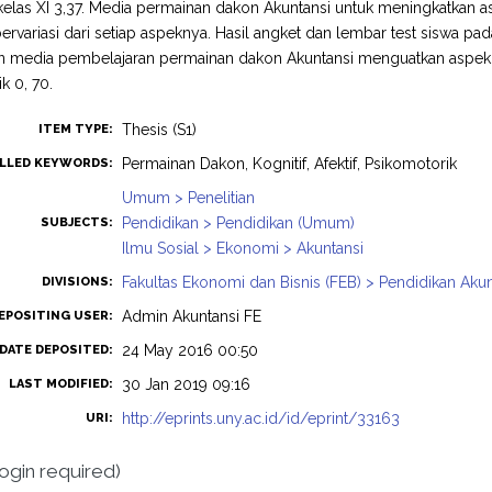
kelas XI 3,37. Media permainan dakon Akuntansi untuk meningkatkan as
bervariasi dari setiap aspeknya. Hasil angket dan lembar test siswa p
media pembelajaran permainan dakon Akuntansi menguatkan aspek kogn
k 0, 70.
Thesis (S1)
ITEM TYPE:
Permainan Dakon, Kognitif, Afektif, Psikomotorik
LLED KEYWORDS:
Umum > Penelitian
Pendidikan > Pendidikan (Umum)
SUBJECTS:
Ilmu Sosial > Ekonomi > Akuntansi
Fakultas Ekonomi dan Bisnis (FEB) > Pendidikan Akun
DIVISIONS:
Admin Akuntansi FE
EPOSITING USER:
24 May 2016 00:50
DATE DEPOSITED:
30 Jan 2019 09:16
LAST MODIFIED:
http://eprints.uny.ac.id/id/eprint/33163
URI:
login required)