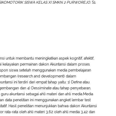
SIKOMOTORIK SISWA KELAS XI SMKN 2 PURWOREJO.
S1
si untuk membantu meningkatkan aspek kognitif, afektif,
hui kelayakan permainan dakon Akuntansi dalam proses
 respon siswa setelah menggunakan media pembelajaran
ngembangan (research and development) dalam
si ini terdiri dari empat tahap yaitu: 1) Define atau
ngembangan dan 4) Dessiminate atau tahap penyebaran.
 guru akuntansi sebagai ahli materi dan ahli media.Media
n data penelitian ini menggunakan angket lembar test
antitatif. Hasil penelitian menunjukkan bahwa dakon Akuntansi
 rata-rata oleh ahli materi 3,62 oleh ahli media 3,42 dan