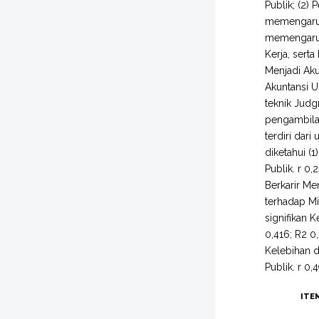
Publik; (2)
memengaruhi
memengaruhi
Kerja, sert
Menjadi Aku
Akuntansi 
teknik Jud
pengambilan
terdiri dari
diketahui (
Publik. r 0
Berkarir Me
terhadap Mi
signifikan 
0,416; R2 0,
Kelebihan d
Publik. r 0,
ITE