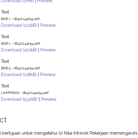
Download (1MB)
|
Preview
Text
BAB 1 - 08412144054.pdf
Download (124kB)
|
Preview
Text
BAB 2 - 08412144054.pdf
Download (421kB)
|
Preview
Text
BAB 5 - 08412144054.pdf
Download (118kB)
|
Preview
Text
LAMPIRAN - 08412144054.pdf
Download (932kB)
|
Preview
ct
ini bertujuan untuk mengetahui (1) Nilai Intrinsik Pekerjaan memengaru