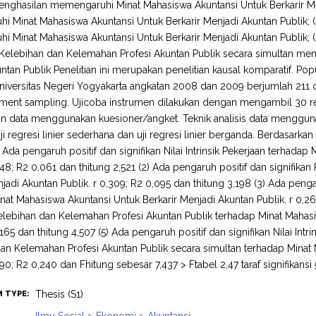
 Penghasilan memengaruhi Minat Mahasiswa Akuntansi Untuk Berkarir Me
 Minat Mahasiswa Akuntansi Untuk Berkarir Menjadi Akuntan Publik; 
 Minat Mahasiswa Akuntansi Untuk Berkarir Menjadi Akuntan Publik; (5)
a Kelebihan dan Kelemahan Profesi Akuntan Publik secara simultan me
ntan Publik Penelitian ini merupakan penelitian kausal komparatif. Po
Universitas Negeri Yogyakarta angkatan 2008 dan 2009 berjumlah 211
gment sampling. Ujicoba instrumen dilakukan dengan mengambil 30 r
 data menggunakan kuesioner/angket. Teknik analisis data menggunakan
 uji regresi linier sederhana dan uji regresi linier berganda. Berdasarkan 
1) Ada pengaruh positif dan signifikan Nilai Intrinsik Pekerjaan terhad
,248; R2 0,061 dan thitung 2,521 (2) Ada pengaruh positif dan signifik
njadi Akuntan Publik. r 0,309; R2 0,095 dan thitung 3,198 (3) Ada penga
nat Mahasiswa Akuntansi Untuk Berkarir Menjadi Akuntan Publik. r 0,26
Kelebihan dan Kelemahan Profesi Akuntan Publik terhadap Minat Mahasi
165 dan thitung 4,507 (5) Ada pengaruh positif dan signifikan Nilai Intr
an Kelemahan Profesi Akuntan Publik secara simultan terhadap Minat 
490; R2 0,240 dan Fhitung sebesar 7,437 > Ftabel 2,47 taraf signifikansi
Thesis (S1)
M TYPE: