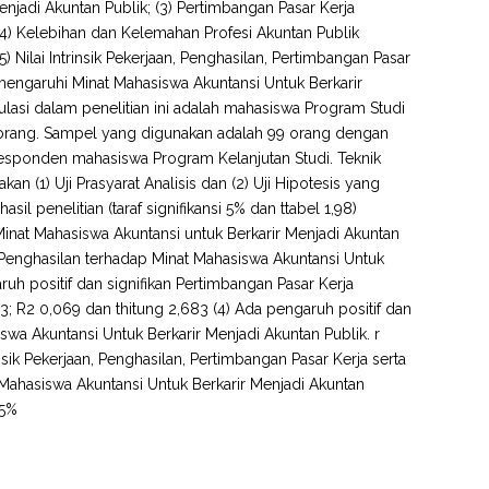
njadi Akuntan Publik; (3) Pertimbangan Pasar Kerja
(4) Kelebihan dan Kelemahan Profesi Akuntan Publik
 Nilai Intrinsik Pekerjaan, Penghasilan, Pertimbangan Pasar
mengaruhi Minat Mahasiswa Akuntansi Untuk Berkarir
pulasi dalam penelitian ini adalah mahasiswa Program Studi
 orang. Sampel yang digunakan adalah 99 orang dengan
esponden mahasiswa Program Kelanjutan Studi. Teknik
 (1) Uji Prasyarat Analisis dan (2) Uji Hipotesis yang
hasil penelitian (taraf signifikansi 5% dan ttabel 1,98)
ap Minat Mahasiswa Akuntansi untuk Berkarir Menjadi Akuntan
an Penghasilan terhadap Minat Mahasiswa Akuntansi Untuk
ruh positif dan signifikan Pertimbangan Pasar Kerja
3; R2 0,069 dan thitung 2,683 (4) Ada pengaruh positif dan
swa Akuntansi Untuk Berkarir Menjadi Akuntan Publik. r
insik Pekerjaan, Penghasilan, Pertimbangan Pasar Kerja serta
Mahasiswa Akuntansi Untuk Berkarir Menjadi Akuntan
 5%