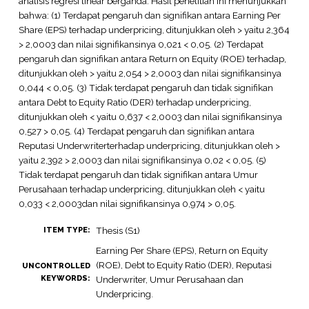
analisis regresi linear berganda. Hasil penelitian ini menunjukkan
bahwa: (1) Terdapat pengaruh dan signifikan antara Earning Per
Share (EPS) terhadap underpricing, ditunjukkan oleh > yaitu 2,364
> 2,0003 dan nilai signifikansinya 0,021 < 0,05. (2) Terdapat
pengaruh dan signifikan antara Return on Equity (ROE) terhadap,
ditunjukkan oleh > yaitu 2,054 > 2,0003 dan nilai signifikansinya
0,044 < 0,05. (3) Tidak terdapat pengaruh dan tidak signifikan
antara Debt to Equity Ratio (DER) terhadap underpricing,
ditunjukkan oleh < yaitu 0,637 < 2,0003 dan nilai signifikansinya
0,527 > 0,05. (4) Terdapat pengaruh dan signifikan antara
Reputasi Underwriterterhadap underpricing, ditunjukkan oleh >
yaitu 2,392 > 2,0003 dan nilai signifikansinya 0,02 < 0,05. (5)
Tidak terdapat pengaruh dan tidak signifikan antara Umur
Perusahaan terhadap underpricing, ditunjukkan oleh < yaitu
0,033 < 2,0003dan nilai signifikansinya 0,974 > 0,05.
Thesis (S1)
ITEM TYPE:
Earning Per Share (EPS), Return on Equity
(ROE), Debt to Equity Ratio (DER), Reputasi
UNCONTROLLED
KEYWORDS:
Underwriter, Umur Perusahaan dan
Underpricing.