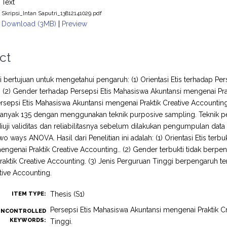
Text
Skripsi_Intan Saputri_13812141029.pdf
Download (3MB)
|
Preview
ct
ini bertujuan untuk mengetahui pengaruh: (1) Orientasi Etis terhadap P
 (2) Gender terhadap Persepsi Etis Mahasiswa Akuntansi mengenai Prak
rsepsi Etis Mahasiswa Akuntansi mengenai Praktik Creative Accounting.
nyak 135 dengan menggunakan teknik purposive sampling. Teknik pen
iuji validitas dan reliabilitasnya sebelum dilakukan pengumpulan data 
k two ways ANOVA. Hasil dari Penelitian ini adalah: (1) Orientasi Etis t
engenai Praktik Creative Accounting.. (2) Gender terbukti tidak berp
aktik Creative Accounting. (3) Jenis Perguruan Tinggi berpengaruh t
ative Accounting.
Thesis (S1)
ITEM TYPE:
Persepsi Etis Mahasiswa Akuntansi mengenai Praktik Cr
UNCONTROLLED
KEYWORDS:
Tinggi.