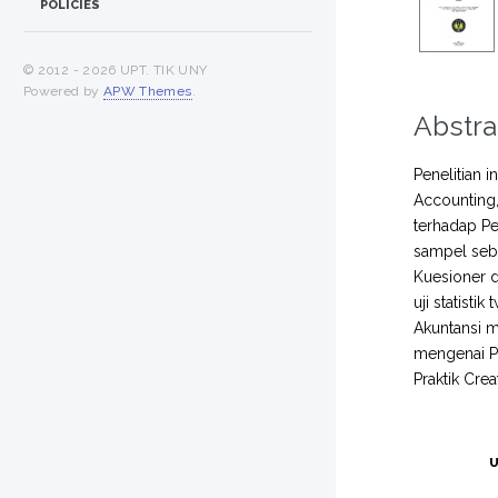
POLICIES
© 2012 -
2026 UPT. TIK UNY
Powered by
APW Themes
.
Abstra
Penelitian 
Accounting,
terhadap Pe
sampel seba
Kuesioner d
uji statisti
Akuntansi m
mengenai Pr
Praktik Cre