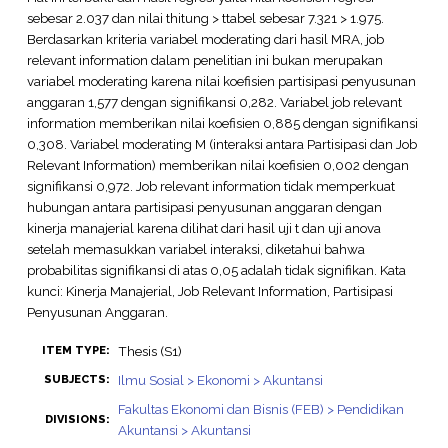
sebesar 2.037 dan nilai thitung > ttabel sebesar 7.321 > 1.975.
Berdasarkan kriteria variabel moderating dari hasil MRA, job
relevant information dalam penelitian ini bukan merupakan
variabel moderating karena nilai koefisien partisipasi penyusunan
anggaran 1,577 dengan signifikansi 0,282. Variabel job relevant
information memberikan nilai koefisien 0,885 dengan signifikansi
0,308. Variabel moderating M (interaksi antara Partisipasi dan Job
Relevant Information) memberikan nilai koefisien 0,002 dengan
signifikansi 0,972. Job relevant information tidak memperkuat
hubungan antara partisipasi penyusunan anggaran dengan
kinerja manajerial karena dilihat dari hasil uji t dan uji anova
setelah memasukkan variabel interaksi, diketahui bahwa
probabilitas signifikansi di atas 0,05 adalah tidak signifikan. Kata
kunci: Kinerja Manajerial, Job Relevant Information, Partisipasi
Penyusunan Anggaran.
Thesis (S1)
ITEM TYPE:
Ilmu Sosial > Ekonomi > Akuntansi
SUBJECTS:
Fakultas Ekonomi dan Bisnis (FEB) > Pendidikan
DIVISIONS:
Akuntansi > Akuntansi