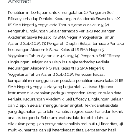
Abstract
Penelitian ini bertujuan untuk mengetahui: (1) Pengaruh Self
Efficacy terhadap Perilaku Kecurangan Akademik Siswa Kelas XI
IIS SMA Negeri 5 Yogyakarta Tahun Ajaran 2014/2015; (2)
Pengaruh Lingkungan Belajar terhadap Perilaku Kecurangan
Akademik Siswa Kelas XI IIS SMA Negeri 5 Yogyakarta Tahun
Ajaran 2014/2015; (3) Pengaruh Disiplin Belajar terhadap Perilaku
Kecurangan Akademik Siswa Kelas XI IIS SMA Negeri 5
Yogyakarta Tahun Ajaran 2014/2015; (4) Pengaruh Self Efficacy,
Lingkungan Belajar, dan Disiplin Belajar terhadap Perilaku
Kecurangan Akademik Siswa Kelas XI IIS SMA Negeri 5
Yogyakarta Tahun Ajaran 2014/2015. Penelitian kausal
komparatif ini menggunakan populasi penelitian siswa kelas XI IIS
SMA Negeri 5 Yogyakarta yang berjumlah 72 siswa. Uji coba
instrumen dilaksanakan pada 30 responden. Pengumpulan data
Perilaku Kecurangan Akademik, Self Efficacy, Lingkungan Belajar,
dan Disiplin Belajar menggunakan angket. Teknik analisis data
yang digunakan yaitu teknik analisis regresi sederhana dan teknik
analisis berganda. Sebelum analisis data, terlebih dahulu
dilakukan pengujian persyaratan analisis meliputi uji linearitas, uji
multikolinearitas, dan uji heterokedastisitas. Berdasarkan hasil