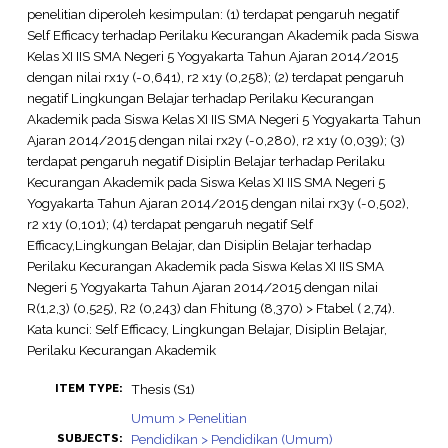
penelitian diperoleh kesimpulan: (1) terdapat pengaruh negatif
Self Efficacy terhadap Perilaku Kecurangan Akademik pada Siswa
Kelas XI IIS SMA Negeri 5 Yogyakarta Tahun Ajaran 2014/2015
dengan nilai rx1y (-0,641), r2 x1y (0,258); (2) terdapat pengaruh
negatif Lingkungan Belajar terhadap Perilaku Kecurangan
Akademik pada Siswa Kelas XI IIS SMA Negeri 5 Yogyakarta Tahun
Ajaran 2014/2015 dengan nilai rx2y (-0,280), r2 x1y (0,039); (3)
terdapat pengaruh negatif Disiplin Belajar terhadap Perilaku
Kecurangan Akademik pada Siswa Kelas XI IIS SMA Negeri 5
Yogyakarta Tahun Ajaran 2014/2015 dengan nilai rx3y (-0,502),
r2 x1y (0,101); (4) terdapat pengaruh negatif Self
Efficacy,Lingkungan Belajar, dan Disiplin Belajar terhadap
Perilaku Kecurangan Akademik pada Siswa Kelas XI IIS SMA
Negeri 5 Yogyakarta Tahun Ajaran 2014/2015 dengan nilai
R(1,2,3) (0,525), R2 (0,243) dan Fhitung (8,370) > Ftabel ( 2,74).
Kata kunci: Self Efficacy, Lingkungan Belajar, Disiplin Belajar,
Perilaku Kecurangan Akademik
Thesis (S1)
ITEM TYPE:
Umum > Penelitian
Pendidikan > Pendidikan (Umum)
SUBJECTS: