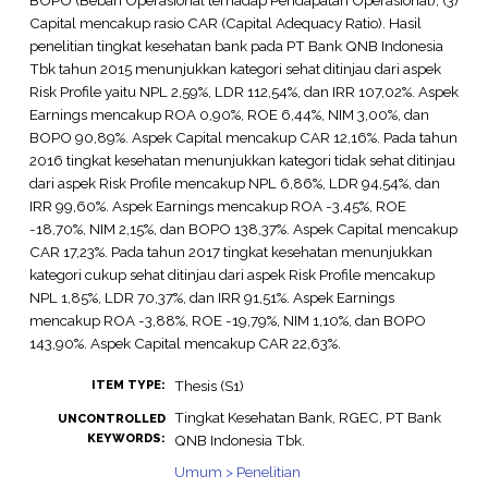
Capital mencakup rasio CAR (Capital Adequacy Ratio). Hasil
penelitian tingkat kesehatan bank pada PT Bank QNB Indonesia
Tbk tahun 2015 menunjukkan kategori sehat ditinjau dari aspek
Risk Profile yaitu NPL 2,59%, LDR 112,54%, dan IRR 107,02%. Aspek
Earnings mencakup ROA 0,90%, ROE 6,44%, NIM 3,00%, dan
BOPO 90,89%. Aspek Capital mencakup CAR 12,16%. Pada tahun
2016 tingkat kesehatan menunjukkan kategori tidak sehat ditinjau
dari aspek Risk Profile mencakup NPL 6,86%, LDR 94,54%, dan
IRR 99,60%. Aspek Earnings mencakup ROA -3,45%, ROE
-18,70%, NIM 2,15%, dan BOPO 138,37%. Aspek Capital mencakup
CAR 17,23%. Pada tahun 2017 tingkat kesehatan menunjukkan
kategori cukup sehat ditinjau dari aspek Risk Profile mencakup
NPL 1,85%, LDR 70,37%, dan IRR 91,51%. Aspek Earnings
mencakup ROA -3,88%, ROE -19,79%, NIM 1,10%, dan BOPO
143,90%. Aspek Capital mencakup CAR 22,63%.
Thesis (S1)
ITEM TYPE:
Tingkat Kesehatan Bank, RGEC, PT Bank
UNCONTROLLED
KEYWORDS:
QNB Indonesia Tbk.
Umum > Penelitian