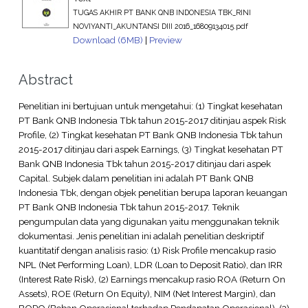
TUGAS AKHIR PT BANK QNB INDONESIA TBK_RINI
NOVIYANTI_AKUNTANSI DIII 2016_16809134015.pdf
Download (6MB)
|
Preview
Abstract
Penelitian ini bertujuan untuk mengetahui: (1) Tingkat kesehatan
PT Bank QNB Indonesia Tbk tahun 2015-2017 ditinjau aspek Risk
Profile, (2) Tingkat kesehatan PT Bank QNB Indonesia Tbk tahun
2015-2017 ditinjau dari aspek Earnings, (3) Tingkat kesehatan PT
Bank QNB Indonesia Tbk tahun 2015-2017 ditinjau dari aspek
Capital. Subjek dalam penelitian ini adalah PT Bank QNB
Indonesia Tbk, dengan objek penelitian berupa laporan keuangan
PT Bank QNB Indonesia Tbk tahun 2015-2017. Teknik
pengumpulan data yang digunakan yaitu menggunakan teknik
dokumentasi. Jenis penelitian ini adalah penelitian deskriptif
kuantitatif dengan analisis rasio: (1) Risk Profile mencakup rasio
NPL (Net Performing Loan), LDR (Loan to Deposit Ratio), dan IRR
(Interest Rate Risk), (2) Earnings mencakup rasio ROA (Return On
Assets), ROE (Return On Equity), NIM (Net Interest Margin), dan
BOPO (Beban Operasional terhadap Pendapatan Operasional), (3)