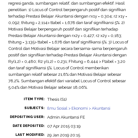
regresi ganda, sumbangan relatif, dan sumbangan efektif. Hasil
penelitian: 1) Locus of Control berpengaruh positif dan signifikan
terhadap Prestasi Belajar Akuntansi dengan rx1y = 0,304; r2 x1y =
0,092; thitung = 2,114> ttabel = 1,678 dan taraf signifikansi 5%. 2)
Motivasi Belajar berpengaruh positif dan signifikan terhadap
Prestasi Belajar Akuntansi dengan rx2y = 0,427; r2 x2y = 0,183;
thitung = 3,135> ttabel = 1,678 dan taraf signifikansi 5%. 3) Locus of
Control dan Motivasi Belajar secara bersama-sama berpengaruh
positif dan signifikan terhadap Prestasi Belajar Akuntansi dengan
Ry(1,2) = 0,480; R2 y(1,2) = 0,231; Fhitung = 6,444 > Ftabel = 3,20
dan taraf signifikansi 5%. Locus of Control memberikan
sumbangan relatif sebesar 21,8% dan Motivasi Belajar sebesar
78,2%. Sumbangan efektif dari variabel Locus of Control sebesar
5,04% dan Motivasi Belajar sebesar 18,06%.
Thesis (S1)
ITEM TYPE:
Ilmu Sosial > Ekonomi > Akuntansi
SUBJECTS:
Admin Akuntansi FE
DEPOSITING USER:
07 Apr 2015 03:19
DATE DEPOSITED:
29 Jan 2019 20:15
LAST MODIFIED: