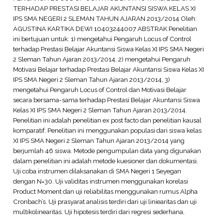
TERHADAP PRESTASI BELAJAR AKUNTANSI SISWA KELAS XI
IPS SMA NEGERI 2 SLEMAN TAHUN AJARAN 2013/2014 Oleh:
AGUSTINA KARTIKA DEWI 10403244007 ABSTRAK Penelitian
ini bertujuan untuk: 1) mengetahui Pengaruh Locus of Control
terhadap Prestasi Belajar Akuntansi Siswa Kelas XI IPS SMA Negeri
2 Sleman Tahun Ajaran 2013/2014, 2) mengetahui Pengaruh
Motivasi Belajar terhadap Prestasi Belajar Akuntansi Siswa Kelas XI
IPS SMA Negeri 2 Sleman Tahun Ajaran 2013/2014, 3)
mengetahui Pengaruh Locus of Control dan Motivasi Belajar
secara bersama-sama terhadap Prestasi Belajar Akuntansi Siswa
Kelas XI IPS SMA Negeri 2 Sleman Tahun Ajaran 2013/2014.
Penelitian ini adalah penelitian ex post facto dan penelitian kausal
komparatif. Penelitian ini menggunakan populasi dari siswa kelas
XI IPS SMA Negeri 2 Sleman Tahun Ajaran 2013/2014 yang
berjumlah 46 siswa. Metode pengumpulan data yang digunakan
dalam penelitian ini adalah metode kuesioner dan dokumentasi.
Uji coba instrumen dilaksanakan di SMA Negeri 1 Seyegan
dengan N=30. Uji validitas instrumen menggunakan korelasi
Product Moment dan uji reliabilitas menggunakan rumus Alpha
Cronbach’s. Uji prasyarat analisis terdiri dari uji liniearitas dan uji
multikolinearitas. Uji hipotesis terdiri dari regresi sederhana,