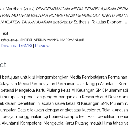
yu, Mardhani
(2017)
PENGEMBANGAN MEDIA PEMBELAJARAN PERM
TKAN MOTIVASI BELAJAR KOMPETENSI MENGELOLA KARTU PIUTA
 KLATEN TAHUN AJARAN 2016/2017.
S1 thesis, Fakultas Ekonomi U
Text
13803241044_SKRIPSI_APRILIA WAHYU MARDHANI.pdf
Download (6MB)
|
Preview
ct
ini bertujuan untuk: 1) Mengembangkan Media Pembelajaran Permaina
 Kelayakan Media Pembelajaran Permainan Ular Tangga Akuntansi Komp
mpetensi Mengelola Kartu Piutang kelas XI Keuangan SMK Muhammadiy
 ini merupakan penelitian pengembangan atau Research and Devel
ek dalam penelitian ini adalah siswa kelas XI Keuangan SMK Muhamm
umpulan Data dilakukan dengan angket atau kuesioner. Teknik Analisis 
i belajar menggunakan Uji t paired sample test. Hasil penelitian m
 Akuntansi Kompetensi Mengelola Kartu Piutang melalui lima tahap yai