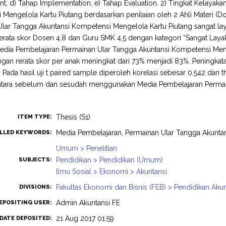
, d) Tahap Implementation, e) Tahap Evaluation. 2) Tingkat Kelayak
Mengelola Kartu Piutang berdasarkan penilaian oleh 2 Ahli Materi (
lar Tangga Akuntansi Kompetensi Mengelola Kartu Piutang sangat layak,
rata skor Dosen 4,8 dan Guru SMK 4,5 dengan kategori “Sangat Layak
Media Pembelajaran Permainan Ular Tangga Akuntansi Kompetensi Meng
ngan rerata skor per anak meningkat dari 73% menjadi 83%. Peningkat
 Pada hasil uji t paired sample diperoleh korelasi sebesar 0,542 da
 antara sebelum dan sesudah menggunakan Media Pembelajaran Perma
Thesis (S1)
ITEM TYPE:
Media Pembelajaran, Permainan Ular Tangga Akuntans
LLED KEYWORDS:
Umum > Penelitian
Pendidikan > Pendidikan (Umum)
SUBJECTS:
Ilmu Sosial > Ekonomi > Akuntansi
Fakultas Ekonomi dan Bisnis (FEB) > Pendidikan Akun
DIVISIONS:
Admin Akuntansi FE
EPOSITING USER:
21 Aug 2017 01:59
DATE DEPOSITED: