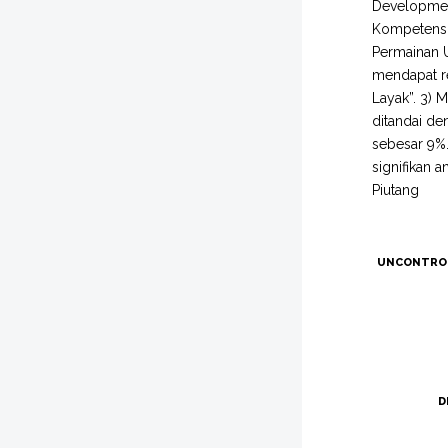
Development
Kompetensi 
Permainan U
mendapat re
Layak”. 3) 
ditandai de
sebesar 9%.
signifikan
Piutang
UNCONTRO
D