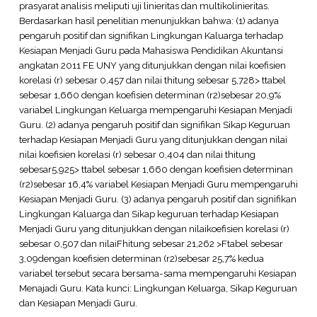
prasyarat analisis meliputi uji linieritas dan multikolinieritas.
Berdasarkan hasil penelitian menunjukkan bahwa: (1) adanya
pengaruh positif dan signifikan Lingkungan Kaluarga terhadap
Kesiapan Menjadi Guru pada Mahasiswa Pendidikan Akuntansi
angkatan 2011 FE UNY yang ditunjukkan dengan nilai koefisien
korelasi (r) sebesar 0,457 dan nilai thitung sebesar 5,728> ttabel
sebesar 1,660 dengan koefisien determinan (r2)sebesar 20,9%
variabel Lingkungan Keluarga mempengaruhi Kesiapan Menjadi
Guru. (2) adanya pengaruh positif dan signifikan Sikap Keguruan
terhadap Kesiapan Menjadi Guru yang ditunjukkan dengan nilai
nilai koefisien korelasi (r) sebesar 0,404 dan nilai thitung
sebesar5,925> ttabel sebesar 1,660 dengan koefisien determinan
(r2)sebesar 16,4% variabel Kesiapan Menjadi Guru mempengaruhi
Kesiapan Menjadi Guru. (3) adanya pengaruh positif dan signifikan
Lingkungan Kaluarga dan Sikap keguruan terhadap Kesiapan
Menjadi Guru yang ditunjukkan dengan nilaikoefisien korelasi (r)
sebesar 0,507 dan nilaiFhitung sebesar 21,262 >Ftabel sebesar
3,09dengan koefisien determinan (r2)sebesar 25,7% kedua
variabel tersebut secara bersama-sama mempengaruhi Kesiapan
Menajadi Guru. Kata kunci: Lingkungan Keluarga, Sikap Keguruan
dan Kesiapan Menjadi Guru.