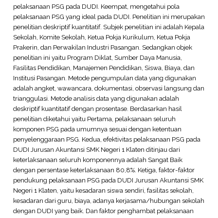
pelaksanaan PSG pada DUDI. Keempat, mengetahui pola
pelaksanaan PSG yang ideal pada DUDI. Penelitian ini merupakan
penelitian deskriptif kuantitatif. Subjek penelitian ini adalah Kepala
Sekolah, Komite Sekolah, Ketua Pokja Kurikulum, Ketua Pokja
Prakerin, dan Perwakilan Industri Pasangan. Sedangkan objek
penelitian ini yaitu Program Diklat, Sumber Daya Manusia,
Fasilitas Pendidikan, Manajemen Pendidikan, Siswa, Biaya, dan
Institusi Pasangan. Metode pengumpulan data yang digunakan
adalah angket, wawancara, dokumentasi, observasi langsung dan
trianggulasi. Metode analisis data yang digunakan adalah
deskriptif kuantitatif dengan prosentase. Berdasarkan hasil
penelitian diketahui yaitu Pertama, pelaksanaan seluruh
komponen PSG pada umumnya sesuai dengan ketentuan
penyelenggaraan PSG. Kedua, efektivitas pelaksanaan PSG pada
DUDI Jurusan Akuntansi SMK Negeri 1 Klaten ditinjau dari
keterlaksanaan seluruh komponennya adalah Sangat Baik
dengan persentase keterlaksanaan 80,8%. Ketiga, faktor-faktor
pendukung pelaksanaan PSG pada DUDI Jurusan Akuntansi SMK
Negeri 1 Klaten, yaitu kesadaran siswa sendiri, fasilitas sekolah,
kesadaran dari guru, biaya, adanya kerjasama/hubungan sekolah
dengan DUDI yang baik. Dan faktor penghambat pelaksanaan