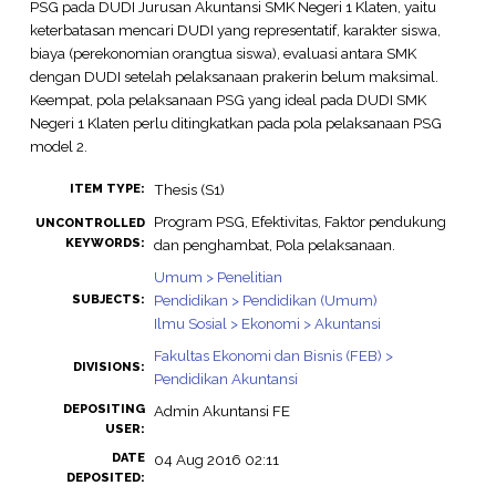
PSG pada DUDI Jurusan Akuntansi SMK Negeri 1 Klaten, yaitu
keterbatasan mencari DUDI yang representatif, karakter siswa,
biaya (perekonomian orangtua siswa), evaluasi antara SMK
dengan DUDI setelah pelaksanaan prakerin belum maksimal.
Keempat, pola pelaksanaan PSG yang ideal pada DUDI SMK
Negeri 1 Klaten perlu ditingkatkan pada pola pelaksanaan PSG
model 2.
Thesis (S1)
ITEM TYPE:
Program PSG, Efektivitas, Faktor pendukung
UNCONTROLLED
KEYWORDS:
dan penghambat, Pola pelaksanaan.
Umum > Penelitian
Pendidikan > Pendidikan (Umum)
SUBJECTS:
Ilmu Sosial > Ekonomi > Akuntansi
Fakultas Ekonomi dan Bisnis (FEB) >
DIVISIONS:
Pendidikan Akuntansi
DEPOSITING
Admin Akuntansi FE
USER:
DATE
04 Aug 2016 02:11
DEPOSITED: