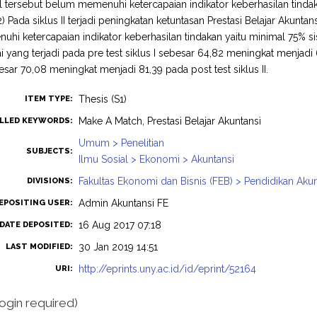
 tersebut belum memenuhi ketercapaian indikator keberhasilan tinda
) Pada siklus II terjadi peningkatan ketuntasan Prestasi Belajar Akunta
uhi ketercapaian indikator keberhasilan tindakan yaitu minimal 75% s
lai yang terjadi pada pre test siklus I sebesar 64,82 meningkat menjadi 6
besar 70,08 meningkat menjadi 81,39 pada post test siklus II.
Thesis (S1)
ITEM TYPE:
Make A Match, Prestasi Belajar Akuntansi
LLED KEYWORDS:
Umum > Penelitian
SUBJECTS:
Ilmu Sosial > Ekonomi > Akuntansi
Fakultas Ekonomi dan Bisnis (FEB) > Pendidikan Akun
DIVISIONS:
Admin Akuntansi FE
EPOSITING USER:
16 Aug 2017 07:18
DATE DEPOSITED:
30 Jan 2019 14:51
LAST MODIFIED:
http://eprints.uny.ac.id/id/eprint/52164
URI:
login required)