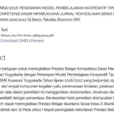
ANISA
(2017)
PENERAPAN MODEL PEMBELAJARAN KOOPERATIF TIP
OMPETENSI DASAR MEMBUKUKAN JURNAL PENYESUAIAN SISWA K
RAN 2016/2017.
S1 thesis, Fakultas Ekonomi UNY.
Text
Skripsi_Ayu Nur Anisa_13803241024.pdf
Download (2MB)
|
Preview
ct
ini bertujuan untuk meningkatkan Prestasi Belajar Kompetensi Dasar 
i Yogyakarta dengan Penerapan Model Pembelajaran Kooperatif Tipe M
 SMK Koperasi Yogyakarta Tahun Ajaran 2016/2017 yang berjumlah 25 sis
iri dari empat komponen kegiatan yaitu perencanaan tindakan, pelaksan
 data dalam penelitian ini menggunakan dokumentasi, observasi dan te
kuantitatif dengan persentase. Berdasarkan hasil penelitian disimpul
h dapat meningkatkan Prestasi Belajar Akuntansi Siswa Kelas X Akun
ilihat dari: (1) Pada siklus I terjadi peningkatan ketuntasan Prestasi 