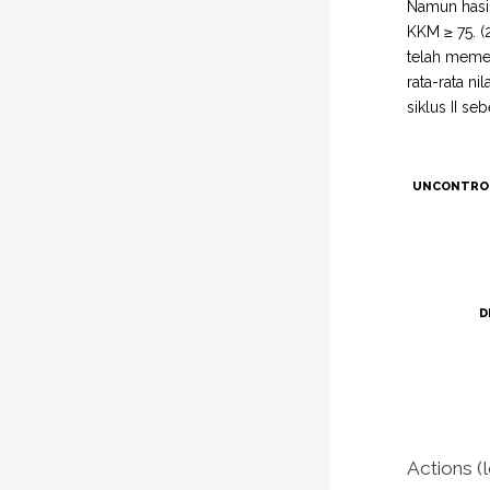
Namun hasil
KKM ≥ 75. (2
telah memen
rata-rata ni
siklus II se
UNCONTRO
D
Actions (