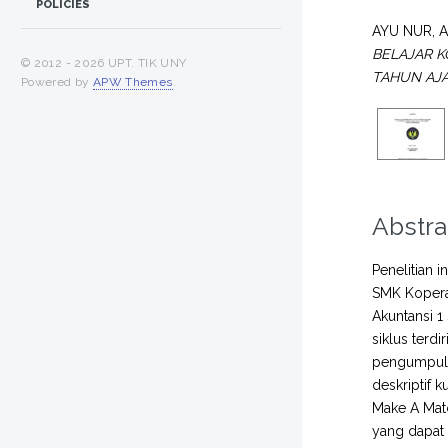
POLICIES
AYU NUR, 
BELAJAR K
© 2012 -
2026 UPT. TIK UNY
TAHUN AJA
Powered by
APW Themes
.
Abstra
Penelitian 
SMK Koperas
Akuntansi 1
siklus terd
pengumpulan
deskriptif 
Make A Matc
yang dapat d