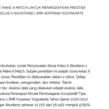
E MAKE A MATCH UNTUK MENINGKATKAN PRESTASI
ELAS X AKUNTANSI 1 SMK KOPERASI YOGYAKARTA
Membukukan Jurnal Penyesuaian Siswa Kelas X Akuntansi 1
ake A Match. Subjek penelitian ini adalah siswa kelas X
wa. Penelitian ini dilaksanakan dalam 2 siklus. Setiap
aan tindakan, pengamatan, dan refleksi. Teknik
s. Analisis data yang dilakukan adalah analisis data
kan bahwa Penerapan Model Pembelajaran Kooperatif Tipe
tansi 1 SMK Koperasi Yogyakarta Tahun Ajaran 2016/2017
Belajar Akuntansi sebesar 21,73% dari 26,09% menjadi 47,82%.