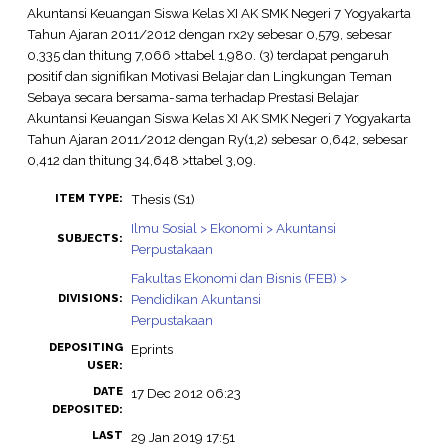
Akuntansi Keuangan Siswa Kelas XI AK SMK Negeri 7 Yogyakarta
Tahun Ajaran 2011/2012 dengan rx2y sebesar 0,579, sebesar
0,335 dan thitung 7,066 >ttabel 1,980. (3) terdapat pengaruh
positif dan signifikan Motivasi Belajar dan Lingkungan Teman
Sebaya secara bersama-sama terhadap Prestasi Belajar
Akuntansi Keuangan Siswa Kelas XI AK SMK Negeri 7 Yogyakarta
Tahun Ajaran 2011/2012 dengan Ry(1,2) sebesar 0,642, sebesar
0,412 dan thitung 34,648 >ttabel 3,09.
Thesis (S1)
ITEM TYPE:
Ilmu Sosial > Ekonomi > Akuntansi
SUBJECTS:
Perpustakaan
Fakultas Ekonomi dan Bisnis (FEB) >
Pendidikan Akuntansi
DIVISIONS:
Perpustakaan
DEPOSITING
Eprints
USER:
DATE
17 Dec 2012 06:23
DEPOSITED:
LAST
29 Jan 2019 17:51