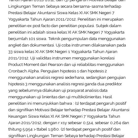
Lingkungan Teman Sebaya secara bersama-sasma terhadap
Prestasi Belajar Akuntansi Siswa Kelas XI AK SMK Negeri 7
Yogyakarta Tahun Ajaran 2011/2012. Penelitian ini merupakan
penelitian ex post facto dan penelitian populasi. Subjek dalam
penelitian ini adalah siswa kelas XI AK SMK Negeri 7 Yogyakarta
berjumlah 101 siswa. Teknik pengumpulan data menggunakan
angket dan dokumentasi. Uji coba instrumen dilaksanakan pada
33 siswa kelas XI AK SMK Negeri 1 Yogyakarta Tahun Ajaran
2011/2012. Uji validitas instrumen menggunakan korelasi
Product Moment dari Pearson dan uji reliabilitas menggunakan
Cronbach Alpha. Pengujian hipotesis 1 dan hipotesis 2
menggunakan analisis regresi sederhana, sedangkan pengujian
hipotesis 3 menggunakan analisis regresi ganda dua prediktor
yang sebelumnya dilakukan uji prasyarat analisis data
menggunakan uji linieritas dan uji multikolinieritas. Hasil
penelitian ini menunjukkan bahwa : (1) terdapat pengaruh positif
dan signifikan Motivasi Belajar terhadap Prestasi Belajar Akuntansi
Keuangan Siswa Kelas XI AK SMK Negeri 7 Yogyakarta Tahun
Ajaran 2011/2012, dengan r x1y sebesar 0,514, sebesar 0,264 dan
thitung 5,954 > ttabel 1,980. (2) terdapat pengaruh positif dan
signifikan Lingkungan Teman Sebaya terhadap Prestasi Belajar