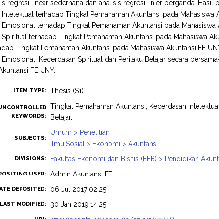
sis regresi linear sederhana dan analisis regresi linier berganda. Hasil
Intelektual terhadap Tingkat Pemahaman Akuntansi pada Mahasiswa Ak
 Emosional terhadap Tingkat Pemahaman Akuntansi pada Mahasiswa Aku
Spiritual terhadap Tingkat Pemahaman Akuntansi pada Mahasiswa Akunt
hadap Tingkat Pemahaman Akuntansi pada Mahasiswa Akuntansi FE UNY, 
Emosional, Kecerdasan Spiritual dan Perilaku Belajar secara bersa
Akuntansi FE UNY.
Thesis (S1)
ITEM TYPE:
Tingkat Pemahaman Akuntansi, Kecerdasan Intelektual
UNCONTROLLED
KEYWORDS:
Belajar.
Umum > Penelitian
SUBJECTS:
Ilmu Sosial > Ekonomi > Akuntansi
Fakultas Ekonomi dan Bisnis (FEB) > Pendidikan Akunt
DIVISIONS:
Admin Akuntansi FE
POSITING USER:
06 Jul 2017 02:25
ATE DEPOSITED:
30 Jan 2019 14:25
LAST MODIFIED: