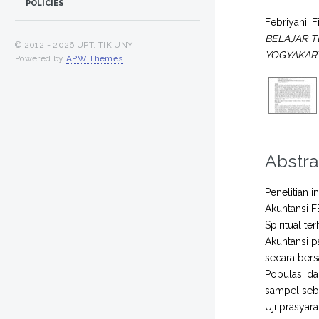
POLICIES
Febriyani, F
BELAJAR T
© 2012 -
2026 UPT. TIK UNY
YOGYAKAR
Powered by
APW Themes
.
Abstra
Penelitian 
Akuntansi 
Spiritual t
Akuntansi p
secara bers
Populasi da
sampel seba
Uji prasyara