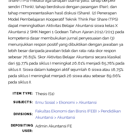
Share (TPS) melalui tiga tahapan utama yaitu: tahap berpikir
sendiri (Think), tahap berdiskusi dengan pasangan (Pair), dan
tahap mempresentasikan hasil diskusi (Share). (2) Penerapan
Model Pembelajaran Kooperatif Teknik Think Pair Share (TPS)
dapat meningkatkan Aktivitas Belajar Akuntansi siswa kelas X
Akuntansi 2 SMK Negeri 1 Godean Tahun Ajaran 2012/2013 pada
kompetensi dasar membukukan jurnal penyesuaian dan (3)
menunjukkan respon positif yang dibuktikan dengan jawaban ya
lebih besar daripada jawaban tidak dan rata-rata skor respon
sebesar 76,85%. Skor Aktivitas Belajar Akuntansi secara klasikal
dari 59,77% pada siklus I meningkat 26,61% menjadi 85,78% pada
siklus II. Siswa dalam kategori aktif sejumlah 6 siswa atau 18,75%
pada siklus I meningkat menjadi 26 siswa atau sebesar 89,66%
pada siklus II.
Thesis (S1)
ITEM TYPE:
Ilmu Sosial > Ekonomi > Akuntansi
SUBJECTS:
Fakultas Ekonomi dan Bisnis (FEB) > Pendidikan
DIVISIONS:
Akuntansi > Akuntansi
DEPOSITING
Admin Akuntansi FE
USER: