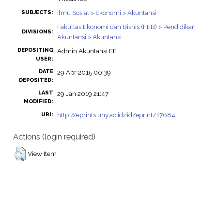
Ilmu Sosial > Ekonomi > Akuntansi
SUBJECTS:
Fakultas Ekonomi dan Bisnis (FEB) > Pendidikan
DIVISIONS:
Akuntansi > Akuntansi
DEPOSITING
Admin Akuntansi FE
USER:
DATE
29 Apr 2015 00:39
DEPOSITED:
LAST
29 Jan 2019 21:47
MODIFIED:
http://eprints.uny.ac.id/id/eprint/17684
URI:
Actions (login required)
View Item