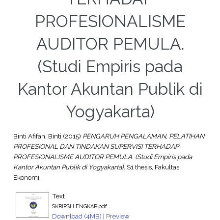
PROFESIONALISME
AUDITOR PEMULA.
(Studi Empiris pada
Kantor Akuntan Publik di
Yogyakarta)
Binti Afifah, Binti
(2015)
PENGARUH PENGALAMAN, PELATIHAN
PROFESIONAL DAN TINDAKAN SUPERVISI TERHADAP
PROFESIONALISME AUDITOR PEMULA. (Studi Empiris pada
Kantor Akuntan Publik di Yogyakarta).
S1 thesis, Fakultas
Ekonomi.
Text
SKRIPSI LENGKAP.pdf
Download (4MB)
|
Preview