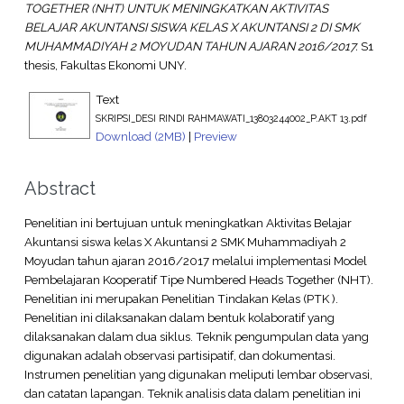
TOGETHER (NHT) UNTUK MENINGKATKAN AKTIVITAS
BELAJAR AKUNTANSI SISWA KELAS X AKUNTANSI 2 DI SMK
MUHAMMADIYAH 2 MOYUDAN TAHUN AJARAN 2016/2017.
S1
thesis, Fakultas Ekonomi UNY.
Text
SKRIPSI_DESI RINDI RAHMAWATI_13803244002_P.AKT 13.pdf
Download (2MB)
|
Preview
Abstract
Penelitian ini bertujuan untuk meningkatkan Aktivitas Belajar
Akuntansi siswa kelas X Akuntansi 2 SMK Muhammadiyah 2
Moyudan tahun ajaran 2016/2017 melalui implementasi Model
Pembelajaran Kooperatif Tipe Numbered Heads Together (NHT).
Penelitian ini merupakan Penelitian Tindakan Kelas (PTK ).
Penelitian ini dilaksanakan dalam bentuk kolaboratif yang
dilaksanakan dalam dua siklus. Teknik pengumpulan data yang
digunakan adalah observasi partisipatif, dan dokumentasi.
Instrumen penelitian yang digunakan meliputi lembar observasi,
dan catatan lapangan. Teknik analisis data dalam penelitian ini