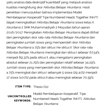
yaitu analisis data deskriptif kuantitatif yang meliputi analisis
kualitas menghitung skor Aktivitas Belajar Akuntansi. Hasil
penelitian menunjukkan bahwa implementasi Model
Pembelajaran Kooperatif Tipe Numbered Heads Together (NHT)
dapat meningkatkan Aktivitas Belajar Akuntansi siswa kelas X
Akuntansi 2 SMK Muhammadiyah 2 Moyudan tahun ajaran
2016/2017. Peningkatan Aktivitas Belajar Akuntansi dapat dilihat
dari peningkatan skor rata-rata Aktivitas Belajar Akuntansi dan
peningkatan jumlah siswa yang memperoleh skor Aktivitas
Belajar Akuntansi ≥ 75% dari siklus I ke siklus II. Skor rata-rata
Aktivitas Belajar Akuntansi meningkat dari siklus I sebesar 67,54%
menjadi 89,32% pada siklus II, atau mengalami peningkatan
absolut sebesar 21,79% dan peningkatan relatif sebesar 34,29%.
Jumlah siswa yang memperoleh skor Aktivitas Belajar Akuntansi
≥ 75% meningkat dari siklus I sebanyak 5 siswa (29,41%) menjadi
17 siswa (100%) pada siklus II atau meningkat sebesar 70,59%.
Thesis (S1)
ITEM TYPE:
Model Pembelajaran Kooperatif, Tipe
UNCONTROLLED
Numbered Heads Together (NHT), Aktivitas
KEYWORDS:
Belajar Akuntansi