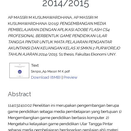
2014/2015
AP MASSRI M KUSUMAWARDHANA, AP MASSRI M
KUSUMAWARDHANA
(2015)
PENGEMBANGAN MEDIA
PEMBELAJARAN DENGAN APLIKASI ADOBE FLASH CS4
PROFESIONAL BERBENTUK GAME PENDIDIKAN ULAR
TANGGA PINTAR UNTUK MATA PELAJARAN PENGANTAR
AKUNTANSI DAN KEUANGAN KELAS XI SMKN 2 PURWOREJO
TAHUN AJARAN 2014/2015.
S1 thesis, Fakultas Ekonomi UNY.
Text
Skripsi_Ap Massri M K.pdf
Download (8MB)
|
Preview
Abstract
11403241002 Penelitian ini merupakan pengembangan berupa
game pendidikan sebagai media pembelajaran yang bertujuan 1)
Mengembangkan game pendidikan berbasis komputer. 2)
Mengetahui kelayakan game pendidikan Ular Tangga Pintar
sebagai media pembelajaran berdasarkan penilaian ahli materi,