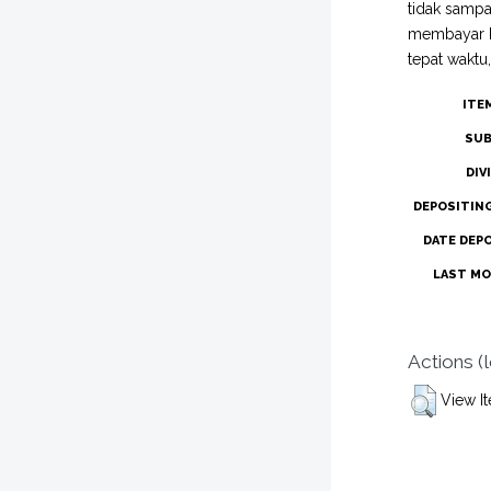
tidak sampa
membayar PB
tepat waktu
ITE
SUB
DIV
DEPOSITIN
DATE DEP
LAST MO
Actions (
View I