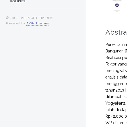
POLICIES
© 2012 -
2026 UPT. TIK UNY
Powered by
APW Themes
.
Abstra
Penelitian 
Bangunan (P
Realisasi p
Faktor yan
meningkatk
analisis dat
menggambar
tahun2013 H
ditambah ke
Yogyakarta 
telah ditet
Rp42.000.0
WP dalam m