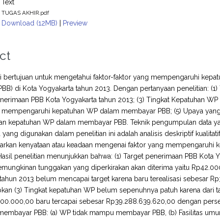
Text
TUGAS AKHIR.pdf
Download (12MB)
|
Preview
ct
ini bertujuan untuk mengetahui faktor-faktor yang mempengaruhi kep
BB) di Kota Yogyakarta tahun 2013. Dengan pertanyaan penelitian: (1)
enerimaan PBB Kota Yogyakarta tahun 2013; (3) Tingkat Kepatuhan WP
g mempengaruhi kepatuhan WP dalam membayar PBB; (5) Upaya yang 
an kepatuhan WP dalam membayar PBB. Teknik pengumpulan data ya
a yang digunakan dalam penelitian ini adalah analisis deskriptif kualit
kan kenyataan atau keadaan mengenai faktor yang mempengaruhi 
asil penelitian menunjukkan bahwa: (1) Target penerimaan PBB Kota 
mungkinan tunggakan yang diperkirakan akan diterima yaitu Rp42.000
tahun 2013 belum mencapai target karena baru terealisasi sebesar Rp
apkan (3) Tingkat kepatuhan WP belum sepenuhnya patuh karena dari 
00.000,00 baru tercapai sebesar Rp39.288.639.620,00 dengan perse
embayar PBB: (a) WP tidak mampu membayar PBB, (b) Fasilitas umum 