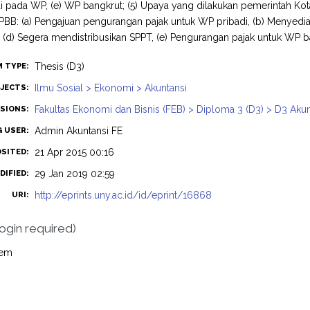
i pada WP, (e) WP bangkrut; (5) Upaya yang dilakukan pemerintah K
B: (a) Pengajuan pengurangan pajak untuk WP pribadi, (b) Menyedia
, (d) Segera mendistribusikan SPPT, (e) Pengurangan pajak untuk WP 
Thesis (D3)
M TYPE:
Ilmu Sosial > Ekonomi > Akuntansi
JECTS:
Fakultas Ekonomi dan Bisnis (FEB) > Diploma 3 (D3) > D3 Akun
ISIONS:
Admin Akuntansi FE
G USER:
21 Apr 2015 00:16
OSITED:
29 Jan 2019 02:59
DIFIED:
http://eprints.uny.ac.id/id/eprint/16868
URI:
login required)
tem