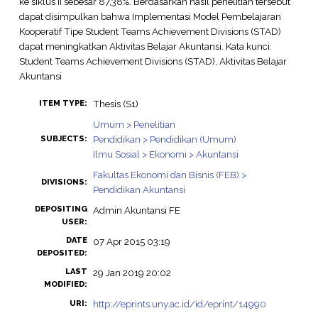
ke siklus II sebesar 87,38%. Berdasarkan hasil penelitian tersebut
dapat disimpulkan bahwa Implementasi Model Pembelajaran
Kooperatif Tipe Student Teams Achievement Divisions (STAD)
dapat meningkatkan Aktivitas Belajar Akuntansi. Kata kunci:
Student Teams Achievement Divisions (STAD), Aktivitas Belajar
Akuntansi
Thesis (S1)
ITEM TYPE:
Umum > Penelitian
Pendidikan > Pendidikan (Umum)
SUBJECTS:
Ilmu Sosial > Ekonomi > Akuntansi
Fakultas Ekonomi dan Bisnis (FEB) >
DIVISIONS:
Pendidikan Akuntansi
DEPOSITING
Admin Akuntansi FE
USER:
DATE
07 Apr 2015 03:19
DEPOSITED:
LAST
29 Jan 2019 20:02
MODIFIED:
http://eprints.uny.ac.id/id/eprint/14990
URI: