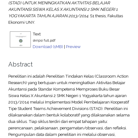
(STAD) UNTUK MENINGKATKAN AKTIVITAS BELAJAR
AKUNTANSI SISWA KELAS X AKUNTANSI 2 SMK NEGERI 1
YOGYAKARTA TAHUN AJARAN 2013/2014.
S1 thesis, Fakultas
Ekonomi UNY.
Text
skripsi full.pdf
Download (1MB)
|
Preview
Abstract
Penelitian ini adalah Penelitian Tindakan Kelas (Classroom Action
Research) yang bertujuan untuk meningkatkan Aktivitas Belajar
Akuntansi pada Standar Kompetensi Memproses Buku Besar
Siswa Kelas X Akuntansi 2 SMK Negeri 1 Yogyakarta tahun ajaran
2013/2014 melalui Implementasi Model Pembelajaran Kooperatif
Tipe Student Teams Achievement Divisions (STAD). Penelitian ini
dilaksanakan dalam bentuk kolaboratif yang dilaksanakan selama
dua siklus. Tiap siklus terdiri dari empat tahapan yaitu:
perencanaan, pelaksanaan, pengamatan/observasi, dan refleksi.
Pengumpulan data dalam penelitian ini melalui observasi,