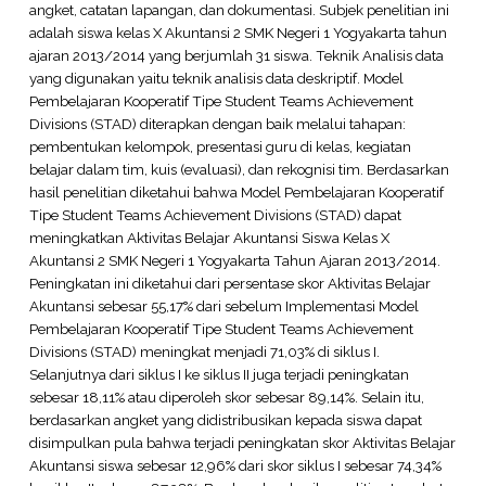
angket, catatan lapangan, dan dokumentasi. Subjek penelitian ini
adalah siswa kelas X Akuntansi 2 SMK Negeri 1 Yogyakarta tahun
ajaran 2013/2014 yang berjumlah 31 siswa. Teknik Analisis data
yang digunakan yaitu teknik analisis data deskriptif. Model
Pembelajaran Kooperatif Tipe Student Teams Achievement
Divisions (STAD) diterapkan dengan baik melalui tahapan:
pembentukan kelompok, presentasi guru di kelas, kegiatan
belajar dalam tim, kuis (evaluasi), dan rekognisi tim. Berdasarkan
hasil penelitian diketahui bahwa Model Pembelajaran Kooperatif
Tipe Student Teams Achievement Divisions (STAD) dapat
meningkatkan Aktivitas Belajar Akuntansi Siswa Kelas X
Akuntansi 2 SMK Negeri 1 Yogyakarta Tahun Ajaran 2013/2014.
Peningkatan ini diketahui dari persentase skor Aktivitas Belajar
Akuntansi sebesar 55,17% dari sebelum Implementasi Model
Pembelajaran Kooperatif Tipe Student Teams Achievement
Divisions (STAD) meningkat menjadi 71,03% di siklus I.
Selanjutnya dari siklus I ke siklus II juga terjadi peningkatan
sebesar 18,11% atau diperoleh skor sebesar 89,14%. Selain itu,
berdasarkan angket yang didistribusikan kepada siswa dapat
disimpulkan pula bahwa terjadi peningkatan skor Aktivitas Belajar
Akuntansi siswa sebesar 12,96% dari skor siklus I sebesar 74,34%