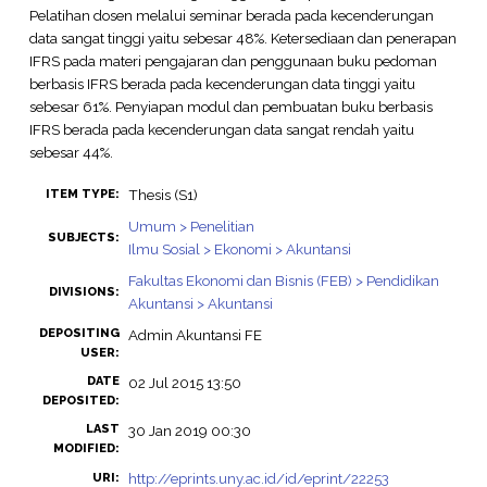
Pelatihan dosen melalui seminar berada pada kecenderungan
data sangat tinggi yaitu sebesar 48%. Ketersediaan dan penerapan
IFRS pada materi pengajaran dan penggunaan buku pedoman
berbasis IFRS berada pada kecenderungan data tinggi yaitu
sebesar 61%. Penyiapan modul dan pembuatan buku berbasis
IFRS berada pada kecenderungan data sangat rendah yaitu
sebesar 44%.
Thesis (S1)
ITEM TYPE:
Umum > Penelitian
SUBJECTS:
Ilmu Sosial > Ekonomi > Akuntansi
Fakultas Ekonomi dan Bisnis (FEB) > Pendidikan
DIVISIONS:
Akuntansi > Akuntansi
DEPOSITING
Admin Akuntansi FE
USER:
DATE
02 Jul 2015 13:50
DEPOSITED:
LAST
30 Jan 2019 00:30
MODIFIED:
http://eprints.uny.ac.id/id/eprint/22253
URI: