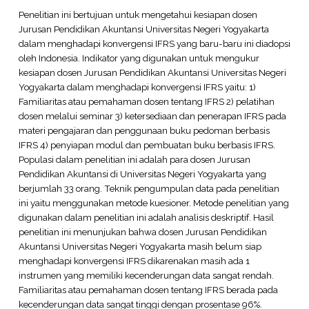
Penelitian ini bertujuan untuk mengetahui kesiapan dosen
Jurusan Pendidikan Akuntansi Universitas Negeri Yogyakarta
dalam menghadapi konvergensi IFRS yang baru-baru ini diadopsi
oleh Indonesia. Indikator yang digunakan untuk mengukur
kesiapan dosen Jurusan Pendidikan Akuntansi Universitas Negeri
Yogyakarta dalam menghadapi konvergensi IFRS yaitu: 1)
Familiaritas atau pemahaman dosen tentang IFRS 2) pelatihan
dosen melalui seminar 3) ketersediaan dan penerapan IFRS pada
materi pengajaran dan penggunaan buku pedoman berbasis
IFRS 4) penyiapan modul dan pembuatan buku berbasis IFRS.
Populasi dalam penelitian ini adalah para dosen Jurusan
Pendidikan Akuntansi di Universitas Negeri Yogyakarta yang
berjumlah 33 orang. Teknik pengumpulan data pada penelitian
ini yaitu menggunakan metode kuesioner. Metode penelitian yang
digunakan dalam penelitian ini adalah analisis deskriptif. Hasil
penelitian ini menunjukan bahwa dosen Jurusan Pendidikan
Akuntansi Universitas Negeri Yogyakarta masih belum siap
menghadapi konvergensi IFRS dikarenakan masih ada 1
instrumen yang memiliki kecenderungan data sangat rendah.
Familiaritas atau pemahaman dosen tentang IFRS berada pada
kecenderungan data sangat tinggi dengan prosentase 96%.